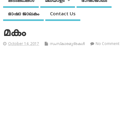
കടംകഥകള്‍
മലയാളം
ഭാഷാജാലം
ഭാഷാ ജാലകം
Contact Us
മകം
October 14, 2017
സംസ്‌കാരമുദ്രകള്‍
No Comment