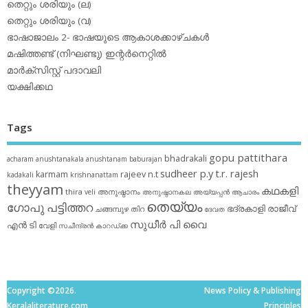
തെറ്റും ശരിയും (ല)
തെറ്റും ശരിയും (വ)
ഭാഷാജാലം 2- ഭാഷയുടെ ആകാശക്കാഴ്ചകള്‍
മഷിത്തണ്ട് (നിഘണ്ടു) ഇന്റര്‍നെറ്റില്‍
മാര്‍ക്‌സിസ്റ്റ് പദാവലി
യക്ഷിക്കഥ
Tags
gopu pattithara
bhadrakali
acharam
anushtanakala
anushtanam
baburajan
sudheer p.y
t.r. rajesh
karmam
rajeev n.t
kadakali
krishnanattam
theyyam
കഥകളി
thira
അനുഷ്ഠാനം
veli
അനുഷ്ഠാനകല
അയ്യപ്പന്‍
ആചാരം
തെയ്യം
ഗോപു പട്ടിത്തറ
ഭദ്രകാളി
രാജീവ്
ചങ്ങമ്പുഴ
തിറ
ദേവത
സുധീര്‍ പി വൈ
എൻ ടി
വേളി
സചീന്ദ്രന്‍ കാറഡ്ക്ക
Copyright ©2026.
News Policy & Publishing
Keralaliterature.com
Principles