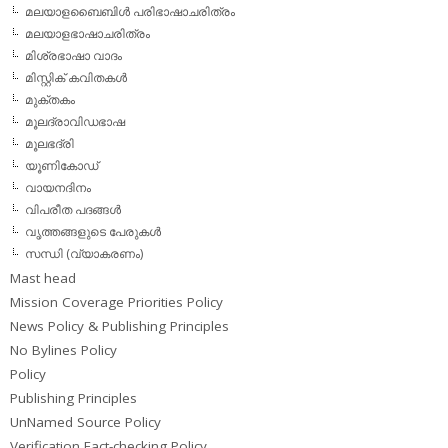
മലയാളബൈബിള്‍ പരിഭാഷാചരിത്രം
മലയാളഭാഷാചരിത്രം
മിശ്രഭാഷാ വാദം
മിസ്റ്റിക് കവിതകള്‍
മുക്തകം
മൂലദ്രാവിഡഭാഷ
മൂലഭദ്രി
യൂണികോഡ്
വായനദിനം
വിപരീത പദങ്ങള്‍
വൃത്തങ്ങളുടെ പേരുകള്‍
സന്ധി (വ്യാകരണം)
Mast head
Mission Coverage Priorities Policy
News Policy & Publishing Principles
No Bylines Policy
Policy
Publishing Principles
UnNamed Source Policy
Verification Fact-checking Policy