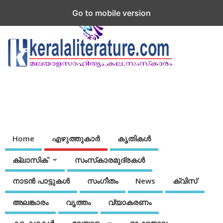
Go to mobile version
Home
എഴുത്തുകാര്‍
കൃതികൾ
ക്ലാസിക്
സംസ്‌കാരമുദ്രകള്‍
നാടന്‍ പാട്ടുകള്‍
സംഗീതം
News
ക്വിസ്
അലങ്കാരം
വൃത്തം
വ്യാകരണം