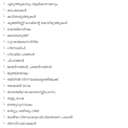
എഴുത്തുകാരും തൂലികാനാമവും
കടംകഥകള്‍
കവിതാമുത്തുകള്‍
കുഞ്ഞിണ്ണി മാഷിന്റെ മൊഴിമുത്തുകള്‍
കൊല്ലവര്‍ഷം
കോലെഴുത്ത്
ഗൂഢാലേഖനവിദ്യ
ഗ്രന്ഥലിപി
ഗ്രാമ്യ പദങ്ങള്‍
ചിഹ്നങ്ങള്‍
ജന്മദിനങ്ങള്‍, ചരമദിനങ്ങള്‍
ജൂതമലയാളം
തമിഴില്‍ നിന്ന് മലയാളത്തിലേക്ക്
തലശേരി ഭാഷ
താരതമ്യ ഭാഷാശാസ്ത്രപഠനം
തുളു ഭാഷ
തെരുവുനാടകം
തെറ്റും ശരിയും (അ)
ദേശീയ ഗ്രന്ഥശാല ലിപ്യന്തരണ പദ്ധതി
ദ്രാവിഡഭാഷകള്‍