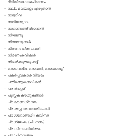
ദ്വിതീയാക്ഷരപ്രാസം
നല്ല മലയാളം എഴുതാന്‍
നാട്ടറിവ്
നാട്യഗൃഹം
നാറാണത്ത് ഭ്രാന്തന്‍
നിഘണ്ടു
നിഘണ്ടുക്കള്‍
നിരണം ഗ്രന്ഥവരി
നിരണംകവികള്‍
നിഴല്‍ക്കുത്തുപാട്ട്
നോവെല്ല, നോവല്‍, നോവലെറ്റ്
പകര്‍പ്പവകാശ നിയമം
പതിനെട്ടരക്കവികള്‍
പരല്‍പ്പേര്
പുസ്തക കൗതുകങ്ങള്‍
പ്രകരണഗ്രന്ഥം
പ്രശസ്ത അവതാരികകള്‍
പ്രശ്‌നോത്തരി (ക്വിസ്)
പ്രശ്ലേഷം (ചിഹ്നനം)
പ്രാചീനകവിത്രയം
പ്രാചീനഗദ്യം