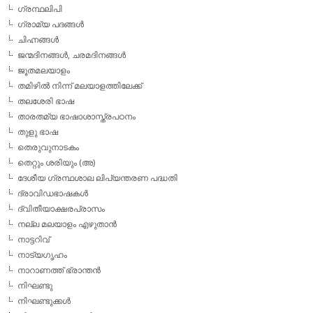
ഗ്രന്ഥലിപി
ഗ്രാമ്യ പദങ്ങള്‍
ചിഹ്നങ്ങള്‍
ജന്മദിനങ്ങള്‍, ചരമദിനങ്ങള്‍
ജൂതമലയാളം
തമിഴില്‍ നിന്ന് മലയാളത്തിലേക്ക്
തലശേരി ഭാഷ
താരതമ്യ ഭാഷാശാസ്ത്രപഠനം
തുളു ഭാഷ
തെരുവുനാടകം
തെറ്റും ശരിയും (അ)
ദേശീയ ഗ്രന്ഥശാല ലിപ്യന്തരണ പദ്ധതി
ദ്രാവിഡഭാഷകള്‍
ദ്വിതീയാക്ഷരപ്രാസം
നല്ല മലയാളം എഴുതാന്‍
നാട്ടറിവ്
നാട്യഗൃഹം
നാറാണത്ത് ഭ്രാന്തന്‍
നിഘണ്ടു
നിഘണ്ടുക്കള്‍