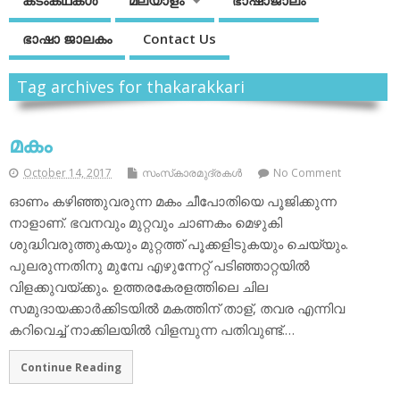
കടംകഥകള്‍
മലയാളം
ഭാഷാജാലം
ഭാഷാ ജാലകം
Contact Us
Tag archives for thakarakkari
മകം
October 14, 2017
സംസ്‌കാരമുദ്രകള്‍
No Comment
ഓണം കഴിഞ്ഞുവരുന്ന മകം ചീപോതിയെ പൂജിക്കുന്ന
നാളാണ്. ഭവനവും മുറ്റവും ചാണകം മെഴുകി
ശുദ്ധിവരുത്തുകയും മുറ്റത്ത് പൂക്കളിടുകയും ചെയ്യും.
പുലരുന്നതിനു മുമ്പേ എഴുന്നേറ്റ് പടിഞ്ഞാറ്റയില്‍
വിളക്കുവയ്ക്കും. ഉത്തരകേരളത്തിലെ ചില
സമുദായക്കാര്‍ക്കിടയില്‍ മകത്തിന് താള്, തവര എന്നിവ
കറിവെച്ച് നാക്കിലയില്‍ വിളമ്പുന്ന പതിവുണ്ട്.…
Continue Reading