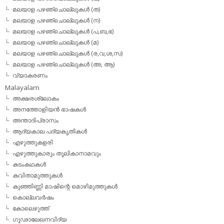
മലയാള പഴഞ്ചൊല്ലുകള്‍ (ത)
മലയാള പഴഞ്ചൊല്ലുകള്‍ (ന)
മലയാള പഴഞ്ചൊല്ലുകള്‍ (പ,ബ,ഭ)
മലയാള പഴഞ്ചൊല്ലുകള്‍ (മ)
മലയാള പഴഞ്ചൊല്ലുകള്‍ (ര,വ,ശ,സ)
മലയാള പഴഞ്ചൊല്ലുകൾ (അ, ആ)
വ്യാകരണം
Malayalam
അക്ഷരശ്ലോകം
അനത്തോളിയന്‍ ഭാഷകള്‍
അന്താദിപ്രാസം
ആദ്യകാല പദ്യകൃതികള്‍
എഴുത്തുകളരി
എഴുത്തുകാരും തൂലികാനാമവും
കടംകഥകള്‍
കവിതാമുത്തുകള്‍
കുഞ്ഞിണ്ണി മാഷിന്റെ മൊഴിമുത്തുകള്‍
കൊല്ലവര്‍ഷം
കോലെഴുത്ത്
ഗൂഢാലേഖനവിദ്യ