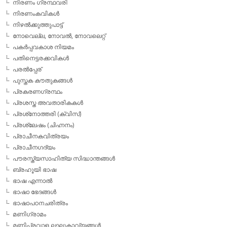
നിരണം ഗ്രന്ഥവരി
നിരണംകവികള്‍
നിഴല്‍ക്കുത്തുപാട്ട്
നോവെല്ല, നോവല്‍, നോവലെറ്റ്
പകര്‍പ്പവകാശ നിയമം
പതിനെട്ടരക്കവികള്‍
പരല്‍പ്പേര്
പുസ്തക കൗതുകങ്ങള്‍
പ്രകരണഗ്രന്ഥം
പ്രശസ്ത അവതാരികകള്‍
പ്രശ്‌നോത്തരി (ക്വിസ്)
പ്രശ്ലേഷം (ചിഹ്നനം)
പ്രാചീനകവിത്രയം
പ്രാചീനഗദ്യം
പൗരസ്ത്യസാഹിത്യ സിദ്ധാന്തങ്ങള്‍
ബ്രഹൂയി ഭാഷ
ഭാഷ എന്നാല്‍
ഭാഷാ ഭേദങ്ങള്‍
ഭാഷാപഠനചരിത്രം
മണിഗ്രാമം
മണിപ്രവാള ലഘുകാവ്യങ്ങള്‍