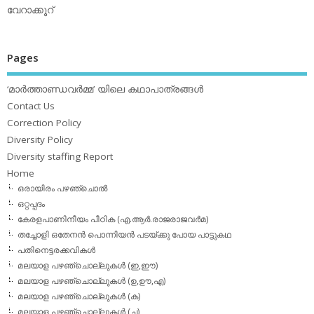
വേറാക്കൂറ്
Pages
‘മാര്‍ത്താണ്ഡവര്‍മ്മ’ യിലെ കഥാപാത്രങ്ങള്‍
Contact Us
Correction Policy
Diversity Policy
Diversity staffing Report
Home
ഒരായിരം പഴഞ്ചൊല്‍
ഒറ്റപ്പദം
കേരളപാണിനീയം പീഠിക (എ.ആര്‍.രാജരാജവര്‍മ)
തച്ചോളി ഒതേനൻ പൊന്നിയൻ പടയ്‌ക്കു പോയ പാട്ടുകഥ
പതിനെട്ടരക്കവികള്‍
മലയാള പഴഞ്ചൊല്ലുകള്‍ (ഇ,ഈ)
മലയാള പഴഞ്ചൊല്ലുകള്‍ (ഉ,ഊ,എ)
മലയാള പഴഞ്ചൊല്ലുകള്‍ (ക)
മലയാള പഴഞ്ചൊല്ലുകള്‍ (ച)