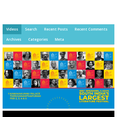
Videos
Search
Recent Posts
Recent Comments
Archives
Categories
Meta