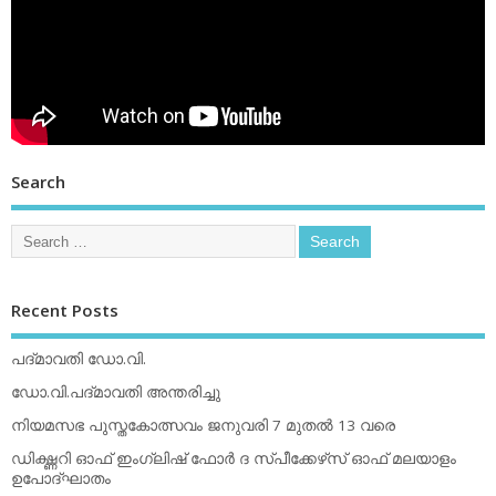
Search
Recent Posts
പദ്മാവതി ഡോ.വി.
ഡോ.വി.പദ്മാവതി അന്തരിച്ചു
നിയമസഭ പുസ്തകോത്സവം ജനുവരി 7 മുതല്‍ 13 വരെ
ഡിക്ഷ്ണറി ഓഫ് ഇംഗ്ലിഷ് ഫോര്‍ ദ സ്പീക്കേഴ്‌സ് ഓഫ് മലയാളം
ഉപോദ്ഘാതം