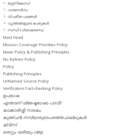
യൂണികോഡ്
വായനദിനം
വിപരീത പദങ്ങള്‍
വൃത്തങ്ങളുടെ പേരുകള്‍
സന്ധി (വ്യാകരണം)
Mast head
Mission Coverage Priorities Policy
News Policy & Publishing Principles
No Bylines Policy
Policy
Publishing Principles
UnNamed Source Policy
Verification Fact-checking Policy
ഉപഭാഷ
എന്താണ് ശ്രേഷ്ഠഭാഷാ പദവി?
കാക്കാരിശ്ശി നാടകം
കുഞ്ചന്‍ നമ്പ്യാരുടെപഴഞ്ചൊല്ലുകള്‍
ക്വിസ്
തെറ്റും ശരിയും (ആ)