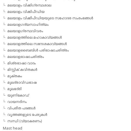
മലയാളം വിക്കിഗ്രന്ഥശാല
മലയാളം വിക്കിപീഡിയ
മലയാളം വിക്കീപീഡിയയുടെ സഹോദര സംരംഭങ്ങള്‍
മലയാളഗദ്യസാഹിത്യം
മലയാളഗ്രന്ഥവിവരം
മലയാളത്തിലെ മഹാകാവ്യങ്ങള്‍
മലയാളത്തിലെ സന്ദേശകാവ്യങ്ങള്‍
മലയാളബൈബിള്‍ പരിഭാഷാചരിത്രം
മലയാളഭാഷാചരിത്രം
മിശ്രഭാഷാ വാദം
മിസ്റ്റിക് കവിതകള്‍
മുക്തകം
മൂലദ്രാവിഡഭാഷ
മൂലഭദ്രി
യൂണികോഡ്
വായനദിനം
വിപരീത പദങ്ങള്‍
വൃത്തങ്ങളുടെ പേരുകള്‍
സന്ധി (വ്യാകരണം)
Mast head