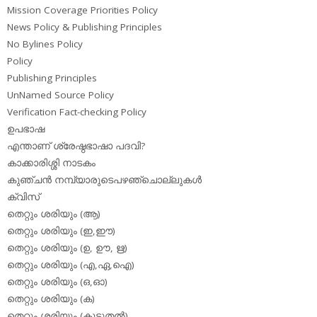
Mission Coverage Priorities Policy
News Policy & Publishing Principles
No Bylines Policy
Policy
Publishing Principles
UnNamed Source Policy
Verification Fact-checking Policy
ഉപഭാഷ
എന്താണ് ശ്രേഷ്ഠഭാഷാ പദവി?
കാക്കാരിശ്ശി നാടകം
കുഞ്ചന്‍ നമ്പ്യാരുടെപഴഞ്ചൊല്ലുകള്‍
ക്വിസ്
തെറ്റും ശരിയും (ആ)
തെറ്റും ശരിയും (ഇ,ഈ)
തെറ്റും ശരിയും (ഉ, ഊ, ഋ)
തെറ്റും ശരിയും (എ,ഏ,ഐ)
തെറ്റും ശരിയും (ഒ,ഓ)
തെറ്റും ശരിയും (ക)
തെറ്റും ശരിയും (കൂടുതല്‍)