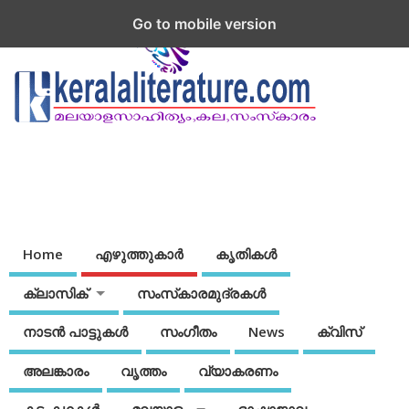
Go to mobile version
Home
എഴുത്തുകാര്‍
കൃതികൾ
ക്ലാസിക്
സംസ്‌കാരമുദ്രകള്‍
നാടന്‍ പാട്ടുകള്‍
സംഗീതം
News
ക്വിസ്
അലങ്കാരം
വൃത്തം
വ്യാകരണം