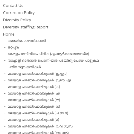
Contact Us
Correction Policy
Diversity Policy
Diversity staffing Report
Home
ഒരായിരം പഴഞ്ചൊല്‍
ഒറ്റപ്പദം
കേരളപാണിനീയം പീഠിക (എ.ആര്‍.രാജരാജവര്‍മ)
തച്ചോളി ഒതേനൻ പൊന്നിയൻ പടയ്‌ക്കു പോയ പാട്ടുകഥ
പതിനെട്ടരക്കവികള്‍
മലയാള പഴഞ്ചൊല്ലുകള്‍ (ഇ,ഈ)
മലയാള പഴഞ്ചൊല്ലുകള്‍ (ഉ,ഊ,എ)
മലയാള പഴഞ്ചൊല്ലുകള്‍ (ക)
മലയാള പഴഞ്ചൊല്ലുകള്‍ (ച)
മലയാള പഴഞ്ചൊല്ലുകള്‍ (ത)
മലയാള പഴഞ്ചൊല്ലുകള്‍ (ന)
മലയാള പഴഞ്ചൊല്ലുകള്‍ (പ,ബ,ഭ)
മലയാള പഴഞ്ചൊല്ലുകള്‍ (മ)
മലയാള പഴഞ്ചൊല്ലുകള്‍ (ര,വ,ശ,സ)
മലയാള പഴഞ്ചൊല്ലുകൾ (അ, ആ)