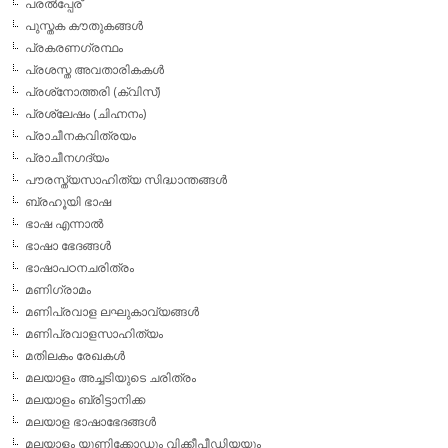
പരല്‍പ്പേര്
പുസ്തക കൗതുകങ്ങള്‍
പ്രകരണഗ്രന്ഥം
പ്രശസ്ത അവതാരികകള്‍
പ്രശ്‌നോത്തരി (ക്വിസ്)
പ്രശ്ലേഷം (ചിഹ്നനം)
പ്രാചീനകവിത്രയം
പ്രാചീനഗദ്യം
പൗരസ്ത്യസാഹിത്യ സിദ്ധാന്തങ്ങള്‍
ബ്രഹൂയി ഭാഷ
ഭാഷ എന്നാല്‍
ഭാഷാ ഭേദങ്ങള്‍
ഭാഷാപഠനചരിത്രം
മണിഗ്രാമം
മണിപ്രവാള ലഘുകാവ്യങ്ങള്‍
മണിപ്രവാളസാഹിത്യം
മതിലകം രേഖകള്‍
മലയാളം അച്ചടിയുടെ ചരിത്രം
മലയാളം ബ്രിട്ടാനിക്ക
മലയാള ഭാഷാഭേദങ്ങള്‍
മലയാളം യൂണിക്കോഡും വിക്കീപീഡിയയും