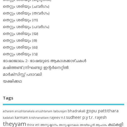
തെറ്റും ശരിയും (ചവര്‍ഗം)
തെറ്റും ശരിയും (തവര്‍ഗം)
തെറ്റും ശരിയും (ന)
തെറ്റും ശരിയും (പവര്‍ഗം)
തെറ്റും ശരിയും (യ)
തെറ്റും ശരിയും (ര)
തെറ്റും ശരിയും (ല)
തെറ്റും ശരിയും (വ)
ഭാഷാജാലം 2- ഭാഷയുടെ ആകാശക്കാഴ്ചകള്‍
മഷിത്തണ്ട് (നിഘണ്ടു) ഇന്റര്‍നെറ്റില്‍
മാര്‍ക്‌സിസ്റ്റ് പദാവലി
യക്ഷിക്കഥ
Tags
gopu pattithara
bhadrakali
acharam
anushtanakala
anushtanam
baburajan
sudheer p.y
t.r. rajesh
karmam
rajeev n.t
kadakali
krishnanattam
theyyam
കഥകളി
thira
അനുഷ്ഠാനം
veli
അനുഷ്ഠാനകല
അയ്യപ്പന്‍
ആചാരം