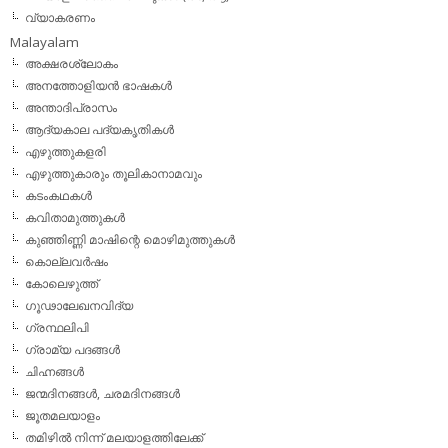
വ്യാകരണം
Malayalam
അക്ഷരശ്ലോകം
അനത്തോളിയന്‍ ഭാഷകള്‍
അന്താദിപ്രാസം
ആദ്യകാല പദ്യകൃതികള്‍
എഴുത്തുകളരി
എഴുത്തുകാരും തൂലികാനാമവും
കടംകഥകള്‍
കവിതാമുത്തുകള്‍
കുഞ്ഞിണ്ണി മാഷിന്റെ മൊഴിമുത്തുകള്‍
കൊല്ലവര്‍ഷം
കോലെഴുത്ത്
ഗൂഢാലേഖനവിദ്യ
ഗ്രന്ഥലിപി
ഗ്രാമ്യ പദങ്ങള്‍
ചിഹ്നങ്ങള്‍
ജന്മദിനങ്ങള്‍, ചരമദിനങ്ങള്‍
ജൂതമലയാളം
തമിഴില്‍ നിന്ന് മലയാളത്തിലേക്ക്