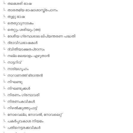
തലശേരി ഭാഷ
താരതമ്യ ഭാഷാശാസ്ത്രപഠനം
തുളു ഭാഷ
തെരുവുനാടകം
തെറ്റും ശരിയും (അ)
ദേശീയ ഗ്രന്ഥശാല ലിപ്യന്തരണ പദ്ധതി
ദ്രാവിഡഭാഷകള്‍
ദ്വിതീയാക്ഷരപ്രാസം
നല്ല മലയാളം എഴുതാന്‍
നാട്ടറിവ്
നാട്യഗൃഹം
നാറാണത്ത് ഭ്രാന്തന്‍
നിഘണ്ടു
നിഘണ്ടുക്കള്‍
നിരണം ഗ്രന്ഥവരി
നിരണംകവികള്‍
നിഴല്‍ക്കുത്തുപാട്ട്
നോവെല്ല, നോവല്‍, നോവലെറ്റ്
പകര്‍പ്പവകാശ നിയമം
പതിനെട്ടരക്കവികള്‍