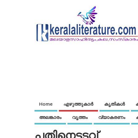
Home
എഴുത്തുകാര്‍
കൃതികൾ
അലങ്കാരം
വൃത്തം
വ്യാകരണം
പതിനെട്ടടവ്