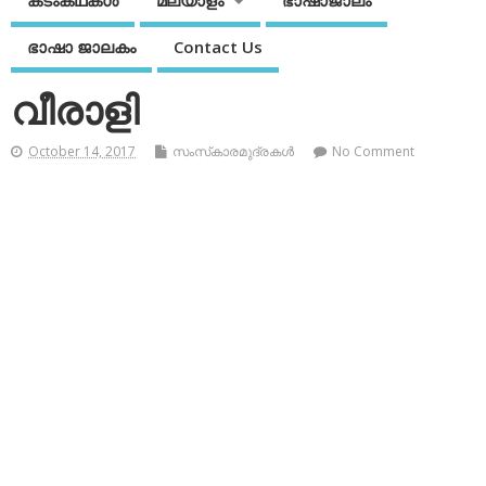
കടംകഥകള്‍
മലയാളം
ഭാഷാജാലം
ഭാഷാ ജാലകം
Contact Us
വീരാളി
October 14, 2017
സംസ്‌കാരമുദ്രകള്‍
No Comment