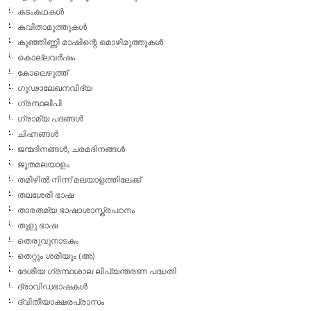
കടംകഥകള്‍
കവിതാമുത്തുകള്‍
കുഞ്ഞിണ്ണി മാഷിന്റെ മൊഴിമുത്തുകള്‍
കൊല്ലവര്‍ഷം
കോലെഴുത്ത്
ഗൂഢാലേഖനവിദ്യ
ഗ്രന്ഥലിപി
ഗ്രാമ്യ പദങ്ങള്‍
ചിഹ്നങ്ങള്‍
ജന്മദിനങ്ങള്‍, ചരമദിനങ്ങള്‍
ജൂതമലയാളം
തമിഴില്‍ നിന്ന് മലയാളത്തിലേക്ക്
തലശേരി ഭാഷ
താരതമ്യ ഭാഷാശാസ്ത്രപഠനം
തുളു ഭാഷ
തെരുവുനാടകം
തെറ്റും ശരിയും (അ)
ദേശീയ ഗ്രന്ഥശാല ലിപ്യന്തരണ പദ്ധതി
ദ്രാവിഡഭാഷകള്‍
ദ്വിതീയാക്ഷരപ്രാസം