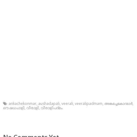
ankachekonmar
,
aushadapali
,
veerali
,
veeralipadmam
,
അങ്കച്ചേകോന്മാര്‍
,
ഔഷധപാളി
,
വീരാളി
,
വീരാളിപദ്മം