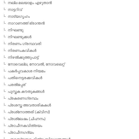
നല്ല മലയാളം എഴുതാന്‍
നാട്ടറിവ്
നാട്യഗൃഹം
നാറാണത്ത് ഭ്രാന്തന്‍
നിഘണ്ടു
നിഘണ്ടുക്കള്‍
നിരണം ഗ്രന്ഥവരി
നിരണംകവികള്‍
നിഴല്‍ക്കുത്തുപാട്ട്
നോവെല്ല, നോവല്‍, നോവലെറ്റ്
പകര്‍പ്പവകാശ നിയമം
പതിനെട്ടരക്കവികള്‍
പരല്‍പ്പേര്
പുസ്തക കൗതുകങ്ങള്‍
പ്രകരണഗ്രന്ഥം
പ്രശസ്ത അവതാരികകള്‍
പ്രശ്‌നോത്തരി (ക്വിസ്)
പ്രശ്ലേഷം (ചിഹ്നനം)
പ്രാചീനകവിത്രയം
പ്രാചീനഗദ്യം