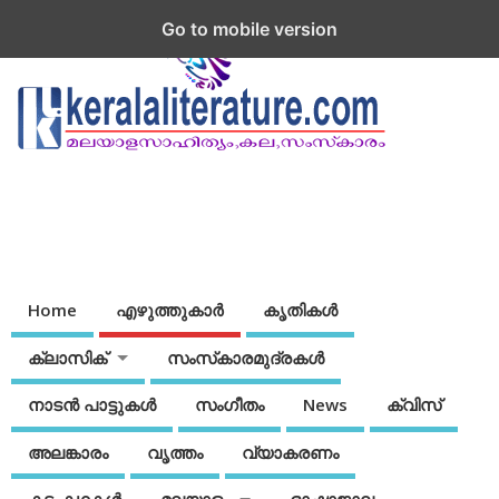
Go to mobile version
Home
എഴുത്തുകാര്‍
കൃതികൾ
ക്ലാസിക്
സംസ്‌കാരമുദ്രകള്‍
നാടന്‍ പാട്ടുകള്‍
സംഗീതം
News
ക്വിസ്
അലങ്കാരം
വൃത്തം
വ്യാകരണം