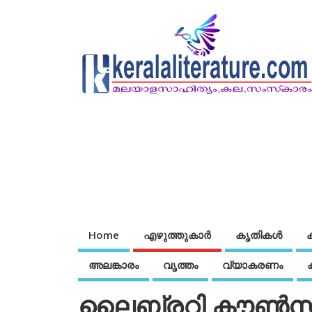
Home
എഴുത്തുകാര്‍
കൃതികൾ
അലങ്കാരം
വൃത്തം
വ്യാകരണം
ലൈബ്രറി കൗണ്‍സില്