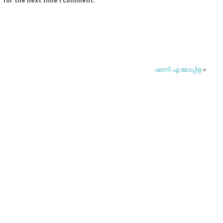
r for the next time I comment.
ഷാനി എ മോപ്പിള
»