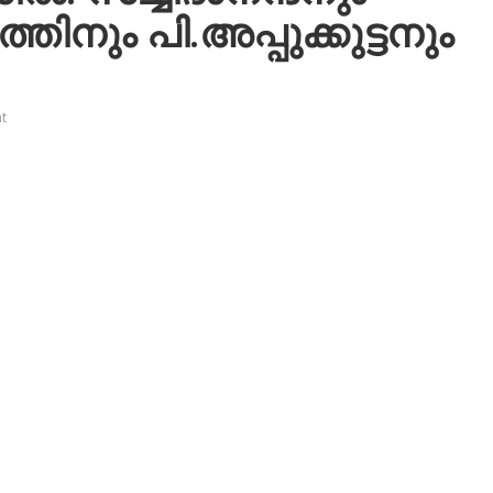
തിനും പി.അപ്പുക്കുട്ടനും
t