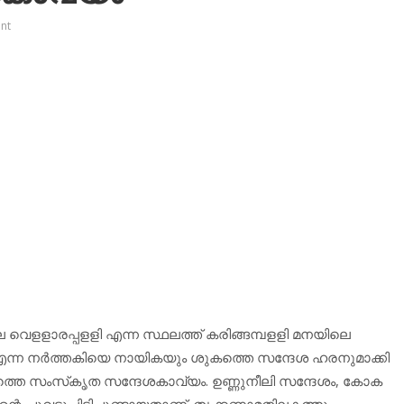
nt
െ വെളളാരപ്പളളി എന്ന സ്ഥലത്ത് കരിങ്ങമ്പളളി മനയിലെ
ി എന്ന നര്‍ത്തകിയെ നായികയും ശുകത്തെ സന്ദേശ ഹരനുമാക്കി
ത്തെ സംസ്‌കൃത സന്ദേശകാവ്യം. ഉണ്ണുനീലി സന്ദേശം, കോക
്റെ ചുവടുപിടിച്ചുണ്ടായതാണ്. തൃക്കണാമതിലകത്തു