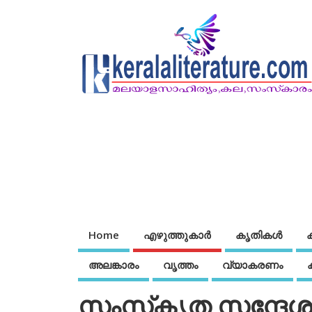
Home
എഴുത്തുകാര്‍
കൃതികൾ
അലങ്കാരം
വൃത്തം
വ്യാകരണം
സംസ്‌കൃത സന്ദേ