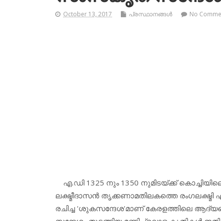
October 13, 2017
പ്രസ്ഥാനങ്ങള്‍
No Comme
എ.ഡി 1325 നും 1350 നുമിടയ്ക്ക് കൊച്ചിയില
ലക്ഷ്മീദാസന്‍ തൃക്കണാമതിലകത്തെ രംഗലക്ഷ്മ
രചിച്ച 'ശുകസന്ദേശ'മാണ് കേരളത്തിലെ ആദ്യ
സന്ദേശം തുടങ്ങിയ മണിപ്രവാള കൃതികള്‍ ഇതിന