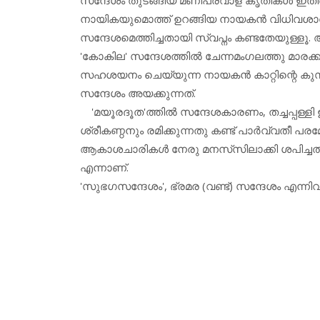
നായികയുമൊത്ത് ഉറങ്ങിയ നായകന്‍ വിധിവശാല്‍
സന്ദേശമെത്തിച്ചതായി സ്വപ്നം കണ്ടതേയുള്ളൂ
'കോകില' സന്ദേശത്തില്‍ ചേന്നമംഗലത്തു മാ
സഹശയനം ചെയ്യുന്ന നായകന്‍ കാറ്റിന്റെ കുസൃത
സന്ദേശം അയക്കുന്നത്.
'മയൂരദൂത'ത്തില്‍ സന്ദേശകാരണം, തച്ചപ്പള്ളി ഇ
ശ്രീകണ്ഠനും രമിക്കുന്നതു കണ്ട് പാര്‍വ്വതീ പരമേശ
ആകാശചാരികള്‍ നേരു മനസ്‌സിലാക്കി ശപിച്ചതു
എന്നാണ്.
'സുഭഗസന്ദേശം', ഭ്രമര (വണ്ട്) സന്ദേശം എന്