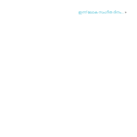
ഇന്ന് ലോക സംഗീത ദിനം…
»