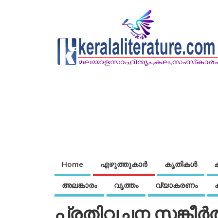
Home
എഴുത്തുകാര്‍
കൃതികൾ
അലങ്കാരം
വൃത്തം
വ്യാകരണം
പ്രതിവചന സങ്കീര്‍