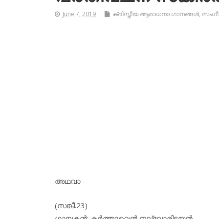
June 7, 2019
ക്രിസ്തീയ ആരാധനാ ഗാനങ്ങള്‍
,
സംഗീ
അഥവാ
(സങ്കീ.23)
ഗായകന്‍: കര്‍ത്താവെന്‍ നല്ലോരിടയന്‍