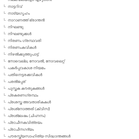
നാട്ടറിവ്
നാട്യഗൃഹം
നാറാണത്ത് ഭ്രാന്തന്‍
നിഘണ്ടു
നിഘണ്ടുക്കള്‍
നിരണം ഗ്രന്ഥവരി
നിരണംകവികള്‍
നിഴല്‍ക്കുത്തുപാട്ട്
നോവെല്ല, നോവല്‍, നോവലെറ്റ്
പകര്‍പ്പവകാശ നിയമം
പതിനെട്ടരക്കവികള്‍
പരല്‍പ്പേര്
പുസ്തക കൗതുകങ്ങള്‍
പ്രകരണഗ്രന്ഥം
പ്രശസ്ത അവതാരികകള്‍
പ്രശ്‌നോത്തരി (ക്വിസ്)
പ്രശ്ലേഷം (ചിഹ്നനം)
പ്രാചീനകവിത്രയം
പ്രാചീനഗദ്യം
പൗരസ്ത്യസാഹിത്യ സിദ്ധാന്തങ്ങള്‍