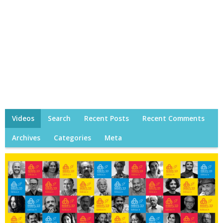
Videos
Search
Recent Posts
Recent Comments
Archives
Categories
Meta