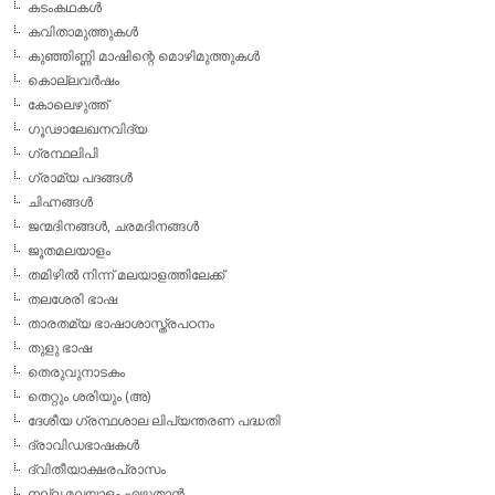
കടംകഥകള്‍
കവിതാമുത്തുകള്‍
കുഞ്ഞിണ്ണി മാഷിന്റെ മൊഴിമുത്തുകള്‍
കൊല്ലവര്‍ഷം
കോലെഴുത്ത്
ഗൂഢാലേഖനവിദ്യ
ഗ്രന്ഥലിപി
ഗ്രാമ്യ പദങ്ങള്‍
ചിഹ്നങ്ങള്‍
ജന്മദിനങ്ങള്‍, ചരമദിനങ്ങള്‍
ജൂതമലയാളം
തമിഴില്‍ നിന്ന് മലയാളത്തിലേക്ക്
തലശേരി ഭാഷ
താരതമ്യ ഭാഷാശാസ്ത്രപഠനം
തുളു ഭാഷ
തെരുവുനാടകം
തെറ്റും ശരിയും (അ)
ദേശീയ ഗ്രന്ഥശാല ലിപ്യന്തരണ പദ്ധതി
ദ്രാവിഡഭാഷകള്‍
ദ്വിതീയാക്ഷരപ്രാസം
നല്ല മലയാളം എഴുതാന്‍