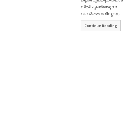
നീതിപുലർത്തുന്ന
വിവർത്തനവിസ്മയം
Continue Reading