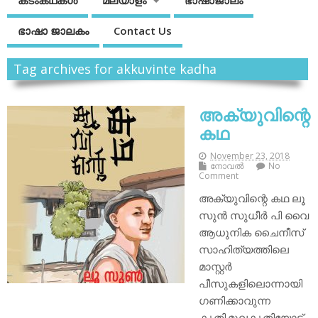
കടംകഥകള്‍
മലയാളം
ഭാഷാജാലം
ഭാഷാ ജാലകം
Contact Us
Tag archives for akkuvinte kadha
അക്യുവിന്റെ
കഥ
November 23, 2018
നോവല്‍
No
Comment
അക്യുവിന്റെ കഥ ലൂ
സുൻ സുധീർ പി വൈ
ആധുനിക ചൈനീസ്
സാഹിത്യത്തിലെ
മാസ്റ്റർ
പീസുകളിലൊന്നായി
ഗണിക്കാവുന്ന
കൃതി.മൂലകൃതിയോട്