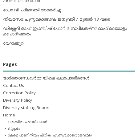
പദ്മാവതി ഡോ.വി.
ഡോ.വി.പദ്മാവതി അന്തരിച്ചു
നിയമസഭ പുസ്തകോത്സവം ജനുവരി 7 മുതല്‍ 13 വരെ
ഡിക്ഷ്ണറി ഓഫ് ഇംഗ്ലിഷ് ഫോര്‍ ദ സ്പീക്കേഴ്‌സ് ഓഫ് മലയാളം
ഉപോദ്ഘാതം
വേറാക്കൂറ്
Pages
‘മാര്‍ത്താണ്ഡവര്‍മ്മ’ യിലെ കഥാപാത്രങ്ങള്‍
Contact Us
Correction Policy
Diversity Policy
Diversity staffing Report
Home
ഒരായിരം പഴഞ്ചൊല്‍
ഒറ്റപ്പദം
കേരളപാണിനീയം പീഠിക (എ.ആര്‍.രാജരാജവര്‍മ)