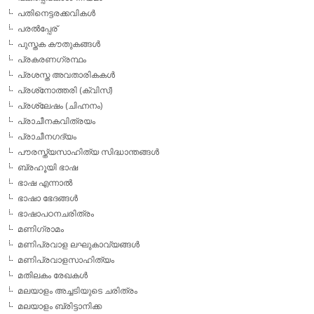
പതിനെട്ടരക്കവികള്‍
പരല്‍പ്പേര്
പുസ്തക കൗതുകങ്ങള്‍
പ്രകരണഗ്രന്ഥം
പ്രശസ്ത അവതാരികകള്‍
പ്രശ്‌നോത്തരി (ക്വിസ്)
പ്രശ്ലേഷം (ചിഹ്നനം)
പ്രാചീനകവിത്രയം
പ്രാചീനഗദ്യം
പൗരസ്ത്യസാഹിത്യ സിദ്ധാന്തങ്ങള്‍
ബ്രഹൂയി ഭാഷ
ഭാഷ എന്നാല്‍
ഭാഷാ ഭേദങ്ങള്‍
ഭാഷാപഠനചരിത്രം
മണിഗ്രാമം
മണിപ്രവാള ലഘുകാവ്യങ്ങള്‍
മണിപ്രവാളസാഹിത്യം
മതിലകം രേഖകള്‍
മലയാളം അച്ചടിയുടെ ചരിത്രം
മലയാളം ബ്രിട്ടാനിക്ക