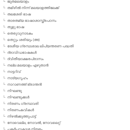
ജൂതമലയാളം
തമിഴില്‍ നിന്ന് മലയാളത്തിലേക്ക്
തലശേരി ഭാഷ
താരതമ്യ ഭാഷാശാസ്ത്രപഠനം
തുളു ഭാഷ
തെരുവുനാടകം
തെറ്റും ശരിയും (അ)
ദേശീയ ഗ്രന്ഥശാല ലിപ്യന്തരണ പദ്ധതി
ദ്രാവിഡഭാഷകള്‍
ദ്വിതീയാക്ഷരപ്രാസം
നല്ല മലയാളം എഴുതാന്‍
നാട്ടറിവ്
നാട്യഗൃഹം
നാറാണത്ത് ഭ്രാന്തന്‍
നിഘണ്ടു
നിഘണ്ടുക്കള്‍
നിരണം ഗ്രന്ഥവരി
നിരണംകവികള്‍
നിഴല്‍ക്കുത്തുപാട്ട്
നോവെല്ല, നോവല്‍, നോവലെറ്റ്
പകര്‍പ്പവകാശ നിയമം