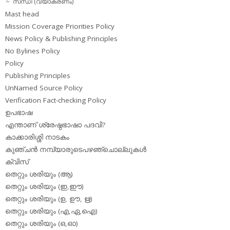
സന്ധി (വ്യാകരണം)
Mast head
Mission Coverage Priorities Policy
News Policy & Publishing Principles
No Bylines Policy
Policy
Publishing Principles
UnNamed Source Policy
Verification Fact-checking Policy
ഉപഭാഷ
എന്താണ് ശ്രേഷ്ഠഭാഷാ പദവി?
കാക്കാരിശ്ശി നാടകം
കുഞ്ചന്‍ നമ്പ്യാരുടെപഴഞ്ചൊല്ലുകള്‍
ക്വിസ്
തെറ്റും ശരിയും (ആ)
തെറ്റും ശരിയും (ഇ,ഈ)
തെറ്റും ശരിയും (ഉ, ഊ, ഋ)
തെറ്റും ശരിയും (എ,ഏ,ഐ)
തെറ്റും ശരിയും (ഒ,ഓ)