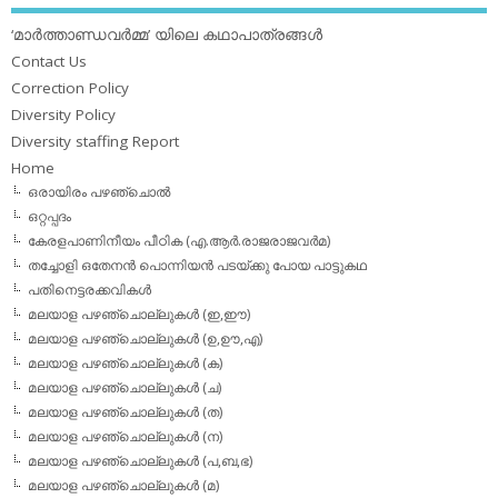
‘മാര്‍ത്താണ്ഡവര്‍മ്മ’ യിലെ കഥാപാത്രങ്ങള്‍
Contact Us
Correction Policy
Diversity Policy
Diversity staffing Report
Home
ഒരായിരം പഴഞ്ചൊല്‍
ഒറ്റപ്പദം
കേരളപാണിനീയം പീഠിക (എ.ആര്‍.രാജരാജവര്‍മ)
തച്ചോളി ഒതേനൻ പൊന്നിയൻ പടയ്‌ക്കു പോയ പാട്ടുകഥ
പതിനെട്ടരക്കവികള്‍
മലയാള പഴഞ്ചൊല്ലുകള്‍ (ഇ,ഈ)
മലയാള പഴഞ്ചൊല്ലുകള്‍ (ഉ,ഊ,എ)
മലയാള പഴഞ്ചൊല്ലുകള്‍ (ക)
മലയാള പഴഞ്ചൊല്ലുകള്‍ (ച)
മലയാള പഴഞ്ചൊല്ലുകള്‍ (ത)
മലയാള പഴഞ്ചൊല്ലുകള്‍ (ന)
മലയാള പഴഞ്ചൊല്ലുകള്‍ (പ,ബ,ഭ)
മലയാള പഴഞ്ചൊല്ലുകള്‍ (മ)