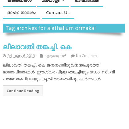
കടംകഥകള്‍
മലയാളം
ഭാഷാജാലം
ഭാഷാ ജാലകം
Contact Us
Tag archives for alathallum ormakal
ലീലാവതി തങ്കച്ചി. കെ
February 6, 2019
എഴുത്തുകാര്‍
No Comment
ലീലാവതി തങ്കച്ചി. കെ ജനനം:തിരുവനന്തപുരത്ത്
മാതാപിതാക്കള്‍: ഈശ്വരിപിള്ള തങ്കച്ചിയും ഡോ. സി. വി.
പത്മനാഭപിള്ളയും കൃതി അലതല്ലും ഓര്‍മ്മകള്‍
Continue Reading