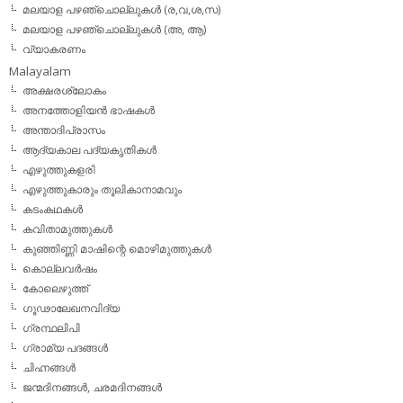
മലയാള പഴഞ്ചൊല്ലുകള്‍ (ര,വ,ശ,സ)
മലയാള പഴഞ്ചൊല്ലുകൾ (അ, ആ)
വ്യാകരണം
Malayalam
അക്ഷരശ്ലോകം
അനത്തോളിയന്‍ ഭാഷകള്‍
അന്താദിപ്രാസം
ആദ്യകാല പദ്യകൃതികള്‍
എഴുത്തുകളരി
എഴുത്തുകാരും തൂലികാനാമവും
കടംകഥകള്‍
കവിതാമുത്തുകള്‍
കുഞ്ഞിണ്ണി മാഷിന്റെ മൊഴിമുത്തുകള്‍
കൊല്ലവര്‍ഷം
കോലെഴുത്ത്
ഗൂഢാലേഖനവിദ്യ
ഗ്രന്ഥലിപി
ഗ്രാമ്യ പദങ്ങള്‍
ചിഹ്നങ്ങള്‍
ജന്മദിനങ്ങള്‍, ചരമദിനങ്ങള്‍