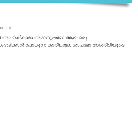
mment
ളില്‍ അലൗകികമോ അമാനുഷമോ ആയ ഒരു
്. സംഭവിക്കാന്‍ പോകുന്ന കാര്യമോ, ശാപമോ അശരീരിയുടെ