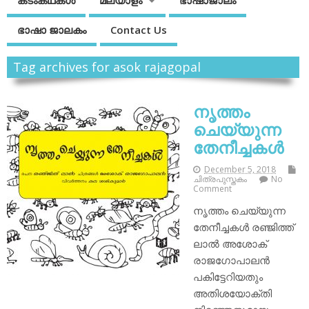
കടംകഥകള്‍
മലയാളം
ഭാഷാജാലം
ഭാഷാ ജാലകം
Contact Us
Tag archives for asok rajagopal
നൃത്തം
ചെയ്യുന്ന
തേനീച്ചകള്‍
December 5, 2018
ചിത്രപുസ്തകം
No
Comment
നൃത്തം ചെയ്യുന്ന
തേനീച്ചകള്‍ രഞ്ജിത്ത്
ലാല്‍ അശോക്
രാജഗോപാലന്‍
പകിട്ടേറിയതും
അതിശയോക്തി