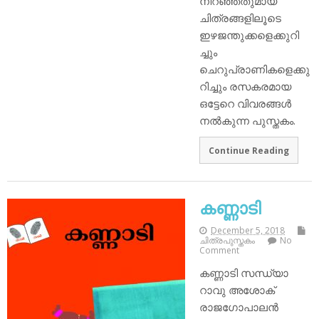
നിറഞ്ഞതുമായ
ചിത്രങ്ങളിലൂടെ
ഇഴജന്തുക്കളെക്കുറി
ച്ചും
ചെറുപ്രാണികളെക്കു
റിച്ചും രസകരമായ
ഒട്ടേറെ വിവരങ്ങള്‍
നല്‍കുന്ന പുസ്തകം.
Continue Reading
കണ്ണാടി
December 5, 2018
ചിത്രപുസ്തകം
No
Comment
കണ്ണാടി സന്ധ്യാ
റാവു അശോക്
രാജഗോപാലന്‍