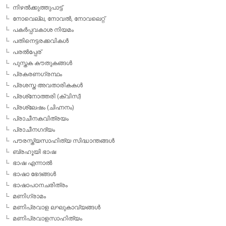
നിഴല്‍ക്കുത്തുപാട്ട്
നോവെല്ല, നോവല്‍, നോവലെറ്റ്
പകര്‍പ്പവകാശ നിയമം
പതിനെട്ടരക്കവികള്‍
പരല്‍പ്പേര്
പുസ്തക കൗതുകങ്ങള്‍
പ്രകരണഗ്രന്ഥം
പ്രശസ്ത അവതാരികകള്‍
പ്രശ്‌നോത്തരി (ക്വിസ്)
പ്രശ്ലേഷം (ചിഹ്നനം)
പ്രാചീനകവിത്രയം
പ്രാചീനഗദ്യം
പൗരസ്ത്യസാഹിത്യ സിദ്ധാന്തങ്ങള്‍
ബ്രഹൂയി ഭാഷ
ഭാഷ എന്നാല്‍
ഭാഷാ ഭേദങ്ങള്‍
ഭാഷാപഠനചരിത്രം
മണിഗ്രാമം
മണിപ്രവാള ലഘുകാവ്യങ്ങള്‍
മണിപ്രവാളസാഹിത്യം