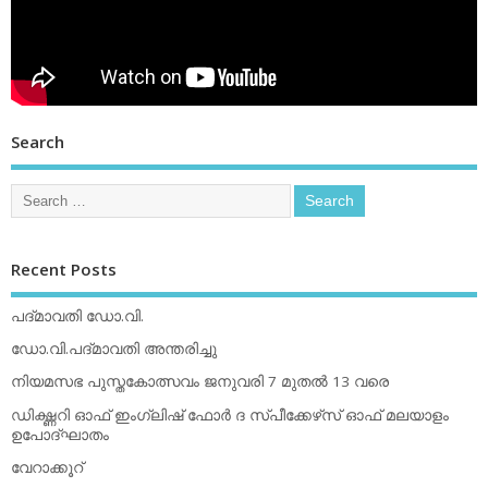
Search
Recent Posts
പദ്മാവതി ഡോ.വി.
ഡോ.വി.പദ്മാവതി അന്തരിച്ചു
നിയമസഭ പുസ്തകോത്സവം ജനുവരി 7 മുതല്‍ 13 വരെ
ഡിക്ഷ്ണറി ഓഫ് ഇംഗ്ലിഷ് ഫോര്‍ ദ സ്പീക്കേഴ്‌സ് ഓഫ് മലയാളം
ഉപോദ്ഘാതം
വേറാക്കൂറ്