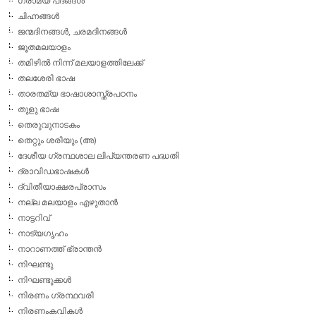
ഗ്രാമ്യ പദങ്ങള്‍
ചിഹ്നങ്ങള്‍
ജന്മദിനങ്ങള്‍, ചരമദിനങ്ങള്‍
ജൂതമലയാളം
തമിഴില്‍ നിന്ന് മലയാളത്തിലേക്ക്
തലശേരി ഭാഷ
താരതമ്യ ഭാഷാശാസ്ത്രപഠനം
തുളു ഭാഷ
തെരുവുനാടകം
തെറ്റും ശരിയും (അ)
ദേശീയ ഗ്രന്ഥശാല ലിപ്യന്തരണ പദ്ധതി
ദ്രാവിഡഭാഷകള്‍
ദ്വിതീയാക്ഷരപ്രാസം
നല്ല മലയാളം എഴുതാന്‍
നാട്ടറിവ്
നാട്യഗൃഹം
നാറാണത്ത് ഭ്രാന്തന്‍
നിഘണ്ടു
നിഘണ്ടുക്കള്‍
നിരണം ഗ്രന്ഥവരി
നിരണംകവികള്‍