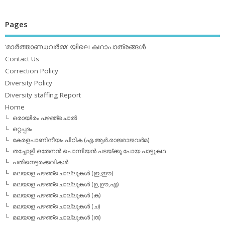
Pages
‘മാര്‍ത്താണ്ഡവര്‍മ്മ’ യിലെ കഥാപാത്രങ്ങള്‍
Contact Us
Correction Policy
Diversity Policy
Diversity staffing Report
Home
ഒരായിരം പഴഞ്ചൊല്‍
ഒറ്റപ്പദം
കേരളപാണിനീയം പീഠിക (എ.ആര്‍.രാജരാജവര്‍മ)
തച്ചോളി ഒതേനൻ പൊന്നിയൻ പടയ്‌ക്കു പോയ പാട്ടുകഥ
പതിനെട്ടരക്കവികള്‍
മലയാള പഴഞ്ചൊല്ലുകള്‍ (ഇ,ഈ)
മലയാള പഴഞ്ചൊല്ലുകള്‍ (ഉ,ഊ,എ)
മലയാള പഴഞ്ചൊല്ലുകള്‍ (ക)
മലയാള പഴഞ്ചൊല്ലുകള്‍ (ച)
മലയാള പഴഞ്ചൊല്ലുകള്‍ (ത)