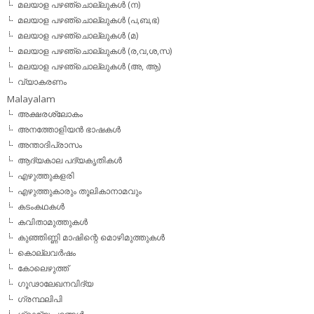
മലയാള പഴഞ്ചൊല്ലുകള്‍ (ന)
മലയാള പഴഞ്ചൊല്ലുകള്‍ (പ,ബ,ഭ)
മലയാള പഴഞ്ചൊല്ലുകള്‍ (മ)
മലയാള പഴഞ്ചൊല്ലുകള്‍ (ര,വ,ശ,സ)
മലയാള പഴഞ്ചൊല്ലുകൾ (അ, ആ)
വ്യാകരണം
Malayalam
അക്ഷരശ്ലോകം
അനത്തോളിയന്‍ ഭാഷകള്‍
അന്താദിപ്രാസം
ആദ്യകാല പദ്യകൃതികള്‍
എഴുത്തുകളരി
എഴുത്തുകാരും തൂലികാനാമവും
കടംകഥകള്‍
കവിതാമുത്തുകള്‍
കുഞ്ഞിണ്ണി മാഷിന്റെ മൊഴിമുത്തുകള്‍
കൊല്ലവര്‍ഷം
കോലെഴുത്ത്
ഗൂഢാലേഖനവിദ്യ
ഗ്രന്ഥലിപി