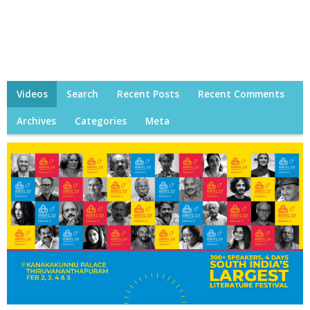
Videos
Search
Recent Posts
Recent Comments
Archives
Categories
Meta