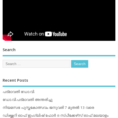
Search
Recent Posts
പദ്മാവതി ഡോ.വി.
ഡോ.വി.പദ്മാവതി അന്തരിച്ചു
നിയമസഭ പുസ്തകോത്സവം ജനുവരി 7 മുതല്‍ 13 വരെ
ഡിക്ഷ്ണറി ഓഫ് ഇംഗ്ലിഷ് ഫോര്‍ ദ സ്പീക്കേഴ്‌സ് ഓഫ് മലയാളം