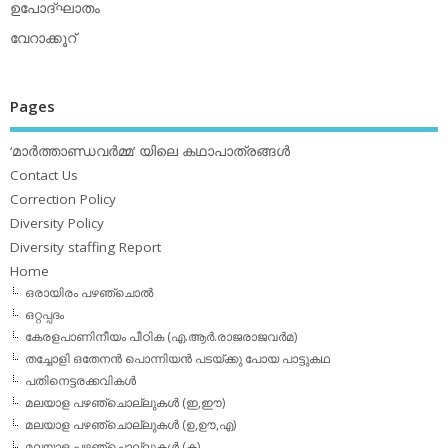
ഉപോദ്ഘാതം
വേറാക്കൂറ്
Pages
‘മാര്‍ത്താണ്ഡവര്‍മ്മ’ യിലെ കഥാപാത്രങ്ങള്‍
Contact Us
Correction Policy
Diversity Policy
Diversity staffing Report
Home
ഒരായിരം പഴഞ്ചൊല്‍
ഒറ്റപ്പദം
കേരളപാണിനീയം പീഠിക (എ.ആര്‍.രാജരാജവര്‍മ)
തച്ചോളി ഒതേനൻ പൊന്നിയൻ പടയ്‌ക്കു പോയ പാട്ടുകഥ
പതിനെട്ടരക്കവികള്‍
മലയാള പഴഞ്ചൊല്ലുകള്‍ (ഇ,ഈ)
മലയാള പഴഞ്ചൊല്ലുകള്‍ (ഉ,ഊ,എ)
മലയാള പഴഞ്ചൊല്ലുകള്‍ (ക)