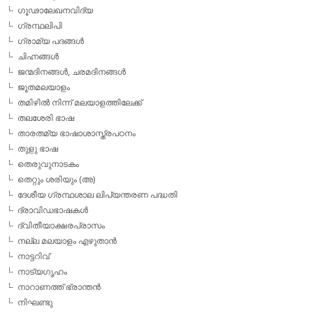
ഗൂഢാലേഖനവിദ്യ
ഗ്രന്ഥലിപി
ഗ്രാമ്യ പദങ്ങള്‍
ചിഹ്നങ്ങള്‍
ജന്മദിനങ്ങള്‍, ചരമദിനങ്ങള്‍
ജൂതമലയാളം
തമിഴില്‍ നിന്ന് മലയാളത്തിലേക്ക്
തലശേരി ഭാഷ
താരതമ്യ ഭാഷാശാസ്ത്രപഠനം
തുളു ഭാഷ
തെരുവുനാടകം
തെറ്റും ശരിയും (അ)
ദേശീയ ഗ്രന്ഥശാല ലിപ്യന്തരണ പദ്ധതി
ദ്രാവിഡഭാഷകള്‍
ദ്വിതീയാക്ഷരപ്രാസം
നല്ല മലയാളം എഴുതാന്‍
നാട്ടറിവ്
നാട്യഗൃഹം
നാറാണത്ത് ഭ്രാന്തന്‍
നിഘണ്ടു