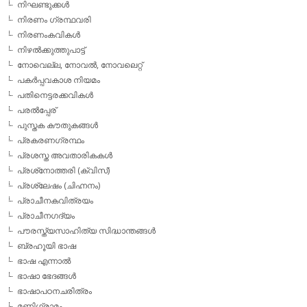
നിഘണ്ടുക്കള്‍
നിരണം ഗ്രന്ഥവരി
നിരണംകവികള്‍
നിഴല്‍ക്കുത്തുപാട്ട്
നോവെല്ല, നോവല്‍, നോവലെറ്റ്
പകര്‍പ്പവകാശ നിയമം
പതിനെട്ടരക്കവികള്‍
പരല്‍പ്പേര്
പുസ്തക കൗതുകങ്ങള്‍
പ്രകരണഗ്രന്ഥം
പ്രശസ്ത അവതാരികകള്‍
പ്രശ്‌നോത്തരി (ക്വിസ്)
പ്രശ്ലേഷം (ചിഹ്നനം)
പ്രാചീനകവിത്രയം
പ്രാചീനഗദ്യം
പൗരസ്ത്യസാഹിത്യ സിദ്ധാന്തങ്ങള്‍
ബ്രഹൂയി ഭാഷ
ഭാഷ എന്നാല്‍
ഭാഷാ ഭേദങ്ങള്‍
ഭാഷാപഠനചരിത്രം
മണിഗ്രാമം