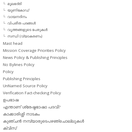
മൂലഭദ്രി
യൂണികോഡ്
വായനദിനം
വിപരീത പദങ്ങള്‍
വൃത്തങ്ങളുടെ പേരുകള്‍
സന്ധി (വ്യാകരണം)
Mast head
Mission Coverage Priorities Policy
News Policy & Publishing Principles
No Bylines Policy
Policy
Publishing Principles
UnNamed Source Policy
Verification Fact-checking Policy
ഉപഭാഷ
എന്താണ് ശ്രേഷ്ഠഭാഷാ പദവി?
കാക്കാരിശ്ശി നാടകം
കുഞ്ചന്‍ നമ്പ്യാരുടെപഴഞ്ചൊല്ലുകള്‍
ക്വിസ്