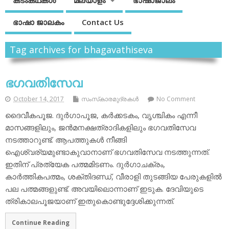
കടംകഥകള്‍
മലയാളം
ഭാഷാജാലം
ഭാഷാ ജാലകം
Contact Us
Tag archives for bhagavathiseva
ഭഗവതിസേവ
October 14, 2017
സംസ്‌കാരമുദ്രകള്‍
No Comment
ദൈവീകപൂജ. ദുര്‍ഗാപൂജ, കര്‍ക്കടകം, വൃശ്ചികം എന്നീ
മാസങ്ങളിലും, ജന്‍മനക്ഷത്രാദികളിലും ഭഗവതിസേവ
നടത്താറുണ്ട്. ആപത്തുകള്‍ നീങ്ങി
ഐശ്വര്യമുണ്ടാകുവാനാണ് ഭഗവതിസേവ നടത്തുന്നത്.
ഇതിന് പ്രത്യേക പത്മമിടണം. ദുര്‍ഗാചക്രം,
കാര്‍ത്തികപത്മം, ശക്തിദണ്ഡ്, വീരാളി തുടങ്ങിയ പേരുകളില്‍
പല പത്മങ്ങളുണ്ട്. അവയിലൊന്നാണ് ഇടുക. ദേവിയുടെ
ത്രികാലപൂജയാണ് ഇതുകൊണ്ടുദ്ദേശിക്കുന്നത്.
Continue Reading