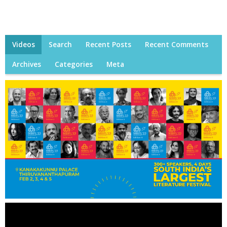
Videos
Search
Recent Posts
Recent Comments
Archives
Categories
Meta