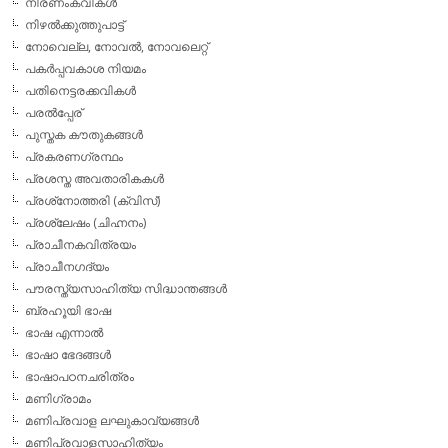
നിരണംകവികള്‍
നിഴല്‍ക്കുത്തുപാട്ട്
നോവെല്ല, നോവല്‍, നോവലെറ്റ്
പകര്‍പ്പവകാശ നിയമം
പതിനെട്ടരക്കവികള്‍
പരല്‍പ്പേര്
പുസ്തക കൗതുകങ്ങള്‍
പ്രകരണഗ്രന്ഥം
പ്രശസ്ത അവതാരികകള്‍
പ്രശ്‌നോത്തരി (ക്വിസ്)
പ്രശ്ലേഷം (ചിഹ്നനം)
പ്രാചീനകവിത്രയം
പ്രാചീനഗദ്യം
പൗരസ്ത്യസാഹിത്യ സിദ്ധാന്തങ്ങള്‍
ബ്രഹൂയി ഭാഷ
ഭാഷ എന്നാല്‍
ഭാഷാ ഭേദങ്ങള്‍
ഭാഷാപഠനചരിത്രം
മണിഗ്രാമം
മണിപ്രവാള ലഘുകാവ്യങ്ങള്‍
മണിപ്രവാളസാഹിത്യം