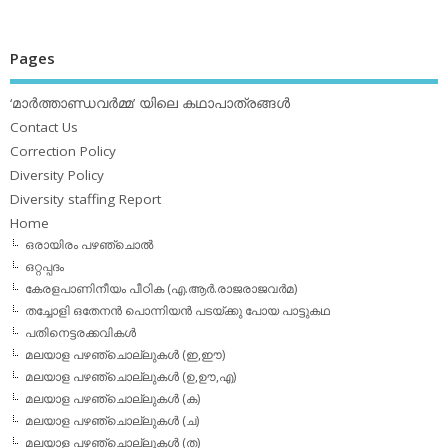
Pages
‘മാര്‍ത്താണ്ഡവര്‍മ്മ’ യിലെ കഥാപാത്രങ്ങള്‍
Contact Us
Correction Policy
Diversity Policy
Diversity staffing Report
Home
ഒരായിരം പഴഞ്ചൊല്‍
ഒറ്റപ്പദം
കേരളപാണിനീയം പീഠിക (എ.ആര്‍.രാജരാജവര്‍മ)
തച്ചോളി ഒതേനൻ പൊന്നിയൻ പടയ്‌ക്കു പോയ പാട്ടുകഥ
പതിനെട്ടരക്കവികള്‍
മലയാള പഴഞ്ചൊല്ലുകള്‍ (ഇ,ഈ)
മലയാള പഴഞ്ചൊല്ലുകള്‍ (ഉ,ഊ,എ)
മലയാള പഴഞ്ചൊല്ലുകള്‍ (ക)
മലയാള പഴഞ്ചൊല്ലുകള്‍ (ച)
മലയാള പഴഞ്ചൊല്ലുകള്‍ (ത)