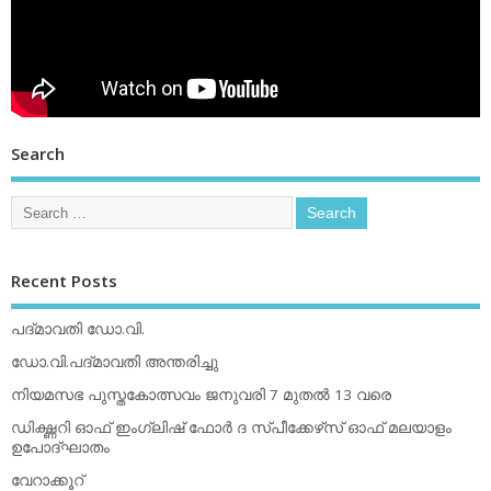
Search
Recent Posts
പദ്മാവതി ഡോ.വി.
ഡോ.വി.പദ്മാവതി അന്തരിച്ചു
നിയമസഭ പുസ്തകോത്സവം ജനുവരി 7 മുതല്‍ 13 വരെ
ഡിക്ഷ്ണറി ഓഫ് ഇംഗ്ലിഷ് ഫോര്‍ ദ സ്പീക്കേഴ്‌സ് ഓഫ് മലയാളം
ഉപോദ്ഘാതം
വേറാക്കൂറ്