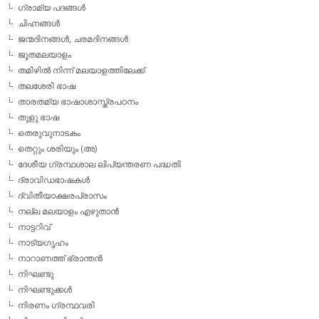
ഗ്രാമ്യ പദങ്ങള്‍
ചിഹ്നങ്ങള്‍
ജന്മദിനങ്ങള്‍, ചരമദിനങ്ങള്‍
ജൂതമലയാളം
തമിഴില്‍ നിന്ന് മലയാളത്തിലേക്ക്
തലശേരി ഭാഷ
താരതമ്യ ഭാഷാശാസ്ത്രപഠനം
തുളു ഭാഷ
തെരുവുനാടകം
തെറ്റും ശരിയും (അ)
ദേശീയ ഗ്രന്ഥശാല ലിപ്യന്തരണ പദ്ധതി
ദ്രാവിഡഭാഷകള്‍
ദ്വിതീയാക്ഷരപ്രാസം
നല്ല മലയാളം എഴുതാന്‍
നാട്ടറിവ്
നാട്യഗൃഹം
നാറാണത്ത് ഭ്രാന്തന്‍
നിഘണ്ടു
നിഘണ്ടുക്കള്‍
നിരണം ഗ്രന്ഥവരി