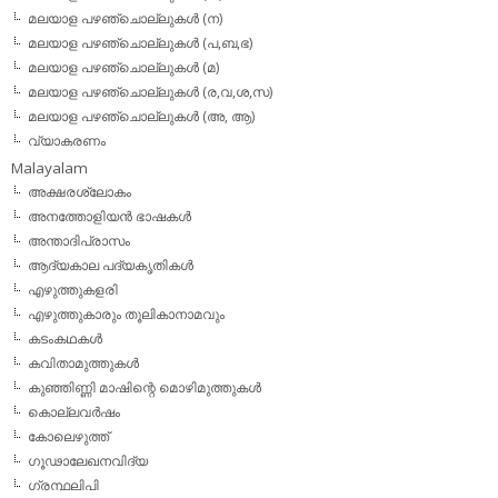
മലയാള പഴഞ്ചൊല്ലുകള്‍ (ന)
മലയാള പഴഞ്ചൊല്ലുകള്‍ (പ,ബ,ഭ)
മലയാള പഴഞ്ചൊല്ലുകള്‍ (മ)
മലയാള പഴഞ്ചൊല്ലുകള്‍ (ര,വ,ശ,സ)
മലയാള പഴഞ്ചൊല്ലുകൾ (അ, ആ)
വ്യാകരണം
Malayalam
അക്ഷരശ്ലോകം
അനത്തോളിയന്‍ ഭാഷകള്‍
അന്താദിപ്രാസം
ആദ്യകാല പദ്യകൃതികള്‍
എഴുത്തുകളരി
എഴുത്തുകാരും തൂലികാനാമവും
കടംകഥകള്‍
കവിതാമുത്തുകള്‍
കുഞ്ഞിണ്ണി മാഷിന്റെ മൊഴിമുത്തുകള്‍
കൊല്ലവര്‍ഷം
കോലെഴുത്ത്
ഗൂഢാലേഖനവിദ്യ
ഗ്രന്ഥലിപി