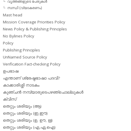
വൃത്തങ്ങളുടെ പേരുകള്‍
സന്ധി (വ്യാകരണം)
Mast head
Mission Coverage Priorities Policy
News Policy & Publishing Principles
No Bylines Policy
Policy
Publishing Principles
UnNamed Source Policy
Verification Fact-checking Policy
ഉപഭാഷ
എന്താണ് ശ്രേഷ്ഠഭാഷാ പദവി?
കാക്കാരിശ്ശി നാടകം
കുഞ്ചന്‍ നമ്പ്യാരുടെപഴഞ്ചൊല്ലുകള്‍
ക്വിസ്
തെറ്റും ശരിയും (ആ)
തെറ്റും ശരിയും (ഇ,ഈ)
തെറ്റും ശരിയും (ഉ, ഊ, ഋ)
തെറ്റും ശരിയും (എ,ഏ,ഐ)