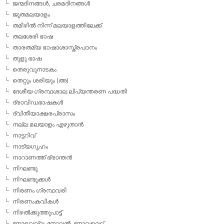
ജന്മദിനങ്ങള്‍, ചരമദിനങ്ങള്‍
ജൂതമലയാളം
തമിഴില്‍ നിന്ന് മലയാളത്തിലേക്ക്
തലശേരി ഭാഷ
താരതമ്യ ഭാഷാശാസ്ത്രപഠനം
തുളു ഭാഷ
തെരുവുനാടകം
തെറ്റും ശരിയും (അ)
ദേശീയ ഗ്രന്ഥശാല ലിപ്യന്തരണ പദ്ധതി
ദ്രാവിഡഭാഷകള്‍
ദ്വിതീയാക്ഷരപ്രാസം
നല്ല മലയാളം എഴുതാന്‍
നാട്ടറിവ്
നാട്യഗൃഹം
നാറാണത്ത് ഭ്രാന്തന്‍
നിഘണ്ടു
നിഘണ്ടുക്കള്‍
നിരണം ഗ്രന്ഥവരി
നിരണംകവികള്‍
നിഴല്‍ക്കുത്തുപാട്ട്
നോവെല്ല, നോവല്‍, നോവലെറ്റ്