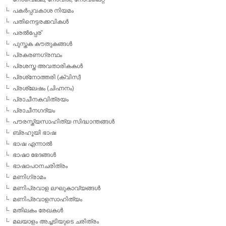
പകര്‍പ്പവകാശ നിയമം
പതിനെട്ടരക്കവികള്‍
പരല്‍പ്പേര്
പുസ്തക കൗതുകങ്ങള്‍
പ്രകരണഗ്രന്ഥം
പ്രശസ്ത അവതാരികകള്‍
പ്രശ്‌നോത്തരി (ക്വിസ്)
പ്രശ്ലേഷം (ചിഹ്നനം)
പ്രാചീനകവിത്രയം
പ്രാചീനഗദ്യം
പൗരസ്ത്യസാഹിത്യ സിദ്ധാന്തങ്ങള്‍
ബ്രഹൂയി ഭാഷ
ഭാഷ എന്നാല്‍
ഭാഷാ ഭേദങ്ങള്‍
ഭാഷാപഠനചരിത്രം
മണിഗ്രാമം
മണിപ്രവാള ലഘുകാവ്യങ്ങള്‍
മണിപ്രവാളസാഹിത്യം
മതിലകം രേഖകള്‍
മലയാളം അച്ചടിയുടെ ചരിത്രം