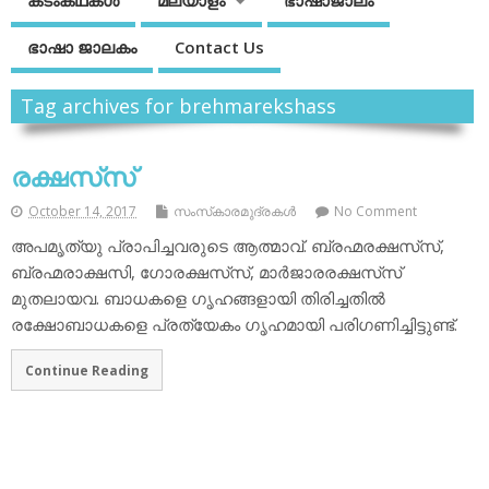
കടംകഥകള്‍
മലയാളം
ഭാഷാജാലം
ഭാഷാ ജാലകം
Contact Us
Tag archives for brehmarekshass
രക്ഷസ്‌സ്
October 14, 2017
സംസ്‌കാരമുദ്രകള്‍
No Comment
അപമൃത്യു പ്രാപിച്ചവരുടെ ആത്മാവ്. ബ്രഹ്മരക്ഷസ്‌സ്,
ബ്രഹ്മരാക്ഷസി, ഗോരക്ഷസ്‌സ്, മാര്‍ജാരരക്ഷസ്‌സ്
മുതലായവ. ബാധകളെ ഗൃഹങ്ങളായി തിരിച്ചതില്‍
രക്ഷോബാധകളെ പ്രത്യേകം ഗൃഹമായി പരിഗണിച്ചിട്ടുണ്ട്.
Continue Reading