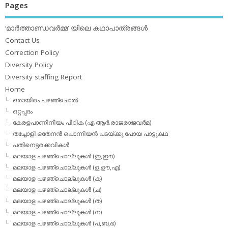
Pages
‘മാര്‍ത്താണ്ഡവര്‍മ്മ’ യിലെ കഥാപാത്രങ്ങള്‍
Contact Us
Correction Policy
Diversity Policy
Diversity staffing Report
Home
ഒരായിരം പഴഞ്ചൊല്‍
ഒറ്റപ്പദം
കേരളപാണിനീയം പീഠിക (എ.ആര്‍.രാജരാജവര്‍മ)
തച്ചോളി ഒതേനൻ പൊന്നിയൻ പടയ്‌ക്കു പോയ പാട്ടുകഥ
പതിനെട്ടരക്കവികള്‍
മലയാള പഴഞ്ചൊല്ലുകള്‍ (ഇ,ഈ)
മലയാള പഴഞ്ചൊല്ലുകള്‍ (ഉ,ഊ,എ)
മലയാള പഴഞ്ചൊല്ലുകള്‍ (ക)
മലയാള പഴഞ്ചൊല്ലുകള്‍ (ച)
മലയാള പഴഞ്ചൊല്ലുകള്‍ (ത)
മലയാള പഴഞ്ചൊല്ലുകള്‍ (ന)
മലയാള പഴഞ്ചൊല്ലുകള്‍ (പ,ബ,ഭ)