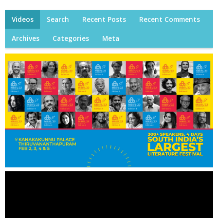
Videos
Search
Recent Posts
Recent Comments
Archives
Categories
Meta