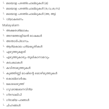
മലയാള പഴഞ്ചൊല്ലുകള്‍ (മ)
മലയാള പഴഞ്ചൊല്ലുകള്‍ (ര,വ,ശ,സ)
മലയാള പഴഞ്ചൊല്ലുകൾ (അ, ആ)
വ്യാകരണം
Malayalam
അക്ഷരശ്ലോകം
അനത്തോളിയന്‍ ഭാഷകള്‍
അന്താദിപ്രാസം
ആദ്യകാല പദ്യകൃതികള്‍
എഴുത്തുകളരി
എഴുത്തുകാരും തൂലികാനാമവും
കടംകഥകള്‍
കവിതാമുത്തുകള്‍
കുഞ്ഞിണ്ണി മാഷിന്റെ മൊഴിമുത്തുകള്‍
കൊല്ലവര്‍ഷം
കോലെഴുത്ത്
ഗൂഢാലേഖനവിദ്യ
ഗ്രന്ഥലിപി
ഗ്രാമ്യ പദങ്ങള്‍
ചിഹ്നങ്ങള്‍