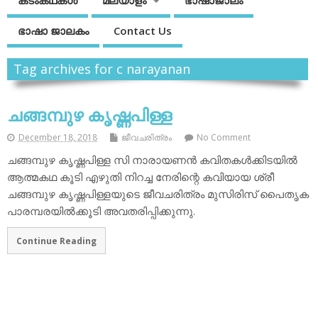
കടംകഥകള്‍
മലയാളം
ഭാഷാജാലം
ഭാഷാ ജാലകം
Contact Us
Tag archives for c narayanan
ചങ്ങമ്പുഴ കൃഷ്ണപിള്ള
December 18, 2018
ജീവചരിത്രം
No Comment
ചങ്ങമ്പുഴ കൃഷ്ണപിള്ള സി നാരായണന്‍ കവിതകള്‍ക്കിടയില്‍
ആത്മകഥ കൂടി എഴുതി നിറച്ച നേരിന്റെ കവിയായ ശ്രീ
ചങ്ങമ്പുഴ കൃഷ്ണപിള്ളയുടെ ജീവചരിത്രം മുസിരിസ് പൈതൃക
പാരമ്പരയില്‍ക്കൂടി അവതരിപ്പിക്കുന്നു.
Continue Reading