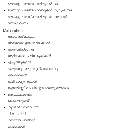
മലയാള പഴഞ്ചൊല്ലുകള്‍ (മ)
മലയാള പഴഞ്ചൊല്ലുകള്‍ (ര,വ,ശ,സ)
മലയാള പഴഞ്ചൊല്ലുകൾ (അ, ആ)
വ്യാകരണം
Malayalam
അക്ഷരശ്ലോകം
അനത്തോളിയന്‍ ഭാഷകള്‍
അന്താദിപ്രാസം
ആദ്യകാല പദ്യകൃതികള്‍
എഴുത്തുകളരി
എഴുത്തുകാരും തൂലികാനാമവും
കടംകഥകള്‍
കവിതാമുത്തുകള്‍
കുഞ്ഞിണ്ണി മാഷിന്റെ മൊഴിമുത്തുകള്‍
കൊല്ലവര്‍ഷം
കോലെഴുത്ത്
ഗൂഢാലേഖനവിദ്യ
ഗ്രന്ഥലിപി
ഗ്രാമ്യ പദങ്ങള്‍
ചിഹ്നങ്ങള്‍