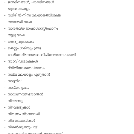
ജന്മദിനങ്ങള്‍, ചരമദിനങ്ങള്‍
ജൂതമലയാളം
തമിഴില്‍ നിന്ന് മലയാളത്തിലേക്ക്
തലശേരി ഭാഷ
താരതമ്യ ഭാഷാശാസ്ത്രപഠനം
തുളു ഭാഷ
തെരുവുനാടകം
തെറ്റും ശരിയും (അ)
ദേശീയ ഗ്രന്ഥശാല ലിപ്യന്തരണ പദ്ധതി
ദ്രാവിഡഭാഷകള്‍
ദ്വിതീയാക്ഷരപ്രാസം
നല്ല മലയാളം എഴുതാന്‍
നാട്ടറിവ്
നാട്യഗൃഹം
നാറാണത്ത് ഭ്രാന്തന്‍
നിഘണ്ടു
നിഘണ്ടുക്കള്‍
നിരണം ഗ്രന്ഥവരി
നിരണംകവികള്‍
നിഴല്‍ക്കുത്തുപാട്ട്
നോവെല്ല, നോവല്‍, നോവലെറ്റ്