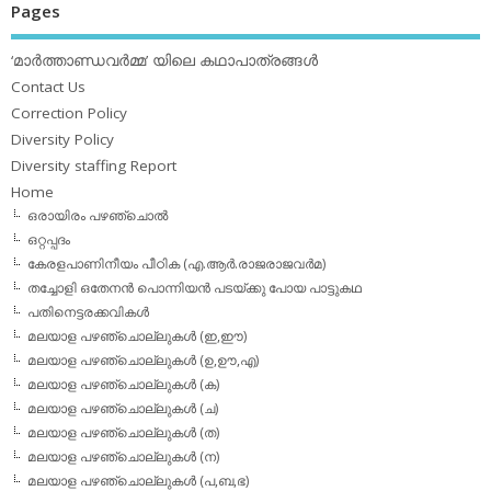
Pages
‘മാര്‍ത്താണ്ഡവര്‍മ്മ’ യിലെ കഥാപാത്രങ്ങള്‍
Contact Us
Correction Policy
Diversity Policy
Diversity staffing Report
Home
ഒരായിരം പഴഞ്ചൊല്‍
ഒറ്റപ്പദം
കേരളപാണിനീയം പീഠിക (എ.ആര്‍.രാജരാജവര്‍മ)
തച്ചോളി ഒതേനൻ പൊന്നിയൻ പടയ്‌ക്കു പോയ പാട്ടുകഥ
പതിനെട്ടരക്കവികള്‍
മലയാള പഴഞ്ചൊല്ലുകള്‍ (ഇ,ഈ)
മലയാള പഴഞ്ചൊല്ലുകള്‍ (ഉ,ഊ,എ)
മലയാള പഴഞ്ചൊല്ലുകള്‍ (ക)
മലയാള പഴഞ്ചൊല്ലുകള്‍ (ച)
മലയാള പഴഞ്ചൊല്ലുകള്‍ (ത)
മലയാള പഴഞ്ചൊല്ലുകള്‍ (ന)
മലയാള പഴഞ്ചൊല്ലുകള്‍ (പ,ബ,ഭ)