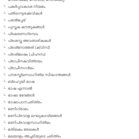
പകര്‍പ്പവകാശ നിയമം
പതിനെട്ടരക്കവികള്‍
പരല്‍പ്പേര്
പുസ്തക കൗതുകങ്ങള്‍
പ്രകരണഗ്രന്ഥം
പ്രശസ്ത അവതാരികകള്‍
പ്രശ്‌നോത്തരി (ക്വിസ്)
പ്രശ്ലേഷം (ചിഹ്നനം)
പ്രാചീനകവിത്രയം
പ്രാചീനഗദ്യം
പൗരസ്ത്യസാഹിത്യ സിദ്ധാന്തങ്ങള്‍
ബ്രഹൂയി ഭാഷ
ഭാഷ എന്നാല്‍
ഭാഷാ ഭേദങ്ങള്‍
ഭാഷാപഠനചരിത്രം
മണിഗ്രാമം
മണിപ്രവാള ലഘുകാവ്യങ്ങള്‍
മണിപ്രവാളസാഹിത്യം
മതിലകം രേഖകള്‍
മലയാളം അച്ചടിയുടെ ചരിത്രം