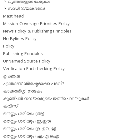
വൃത്തങ്ങളുടെ പേരുകള്‍
സന്ധി (വ്യാകരണം)
Mast head
Mission Coverage Priorities Policy
News Policy & Publishing Principles
No Bylines Policy
Policy
Publishing Principles
UnNamed Source Policy
Verification Fact-checking Policy
ഉപഭാഷ
എന്താണ് ശ്രേഷ്ഠഭാഷാ പദവി?
കാക്കാരിശ്ശി നാടകം
കുഞ്ചന്‍ നമ്പ്യാരുടെപഴഞ്ചൊല്ലുകള്‍
ക്വിസ്
തെറ്റും ശരിയും (ആ)
തെറ്റും ശരിയും (ഇ,ഈ)
തെറ്റും ശരിയും (ഉ, ഊ, ഋ)
തെറ്റും ശരിയും (എ,ഏ,ഐ)