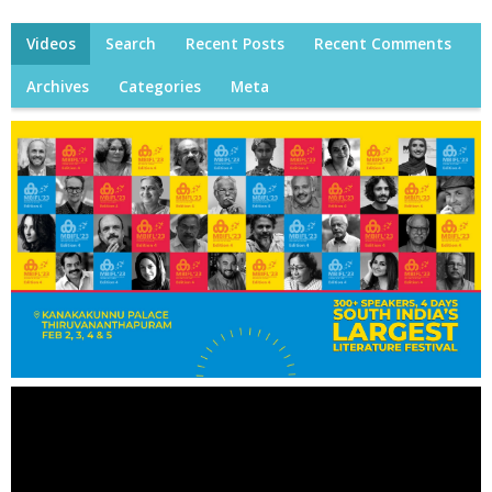
Videos
Search
Recent Posts
Recent Comments
Archives
Categories
Meta