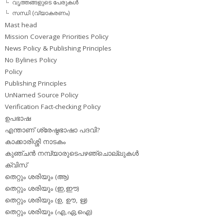
വൃത്തങ്ങളുടെ പേരുകള്‍
സന്ധി (വ്യാകരണം)
Mast head
Mission Coverage Priorities Policy
News Policy & Publishing Principles
No Bylines Policy
Policy
Publishing Principles
UnNamed Source Policy
Verification Fact-checking Policy
ഉപഭാഷ
എന്താണ് ശ്രേഷ്ഠഭാഷാ പദവി?
കാക്കാരിശ്ശി നാടകം
കുഞ്ചന്‍ നമ്പ്യാരുടെപഴഞ്ചൊല്ലുകള്‍
ക്വിസ്
തെറ്റും ശരിയും (ആ)
തെറ്റും ശരിയും (ഇ,ഈ)
തെറ്റും ശരിയും (ഉ, ഊ, ഋ)
തെറ്റും ശരിയും (എ,ഏ,ഐ)