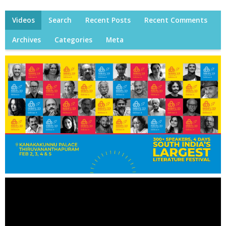
Videos
Search
Recent Posts
Recent Comments
Archives
Categories
Meta