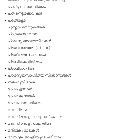
പകര്‍പ്പവകാശ നിയമം
പതിനെട്ടരക്കവികള്‍
പരല്‍പ്പേര്
പുസ്തക കൗതുകങ്ങള്‍
പ്രകരണഗ്രന്ഥം
പ്രശസ്ത അവതാരികകള്‍
പ്രശ്‌നോത്തരി (ക്വിസ്)
പ്രശ്ലേഷം (ചിഹ്നനം)
പ്രാചീനകവിത്രയം
പ്രാചീനഗദ്യം
പൗരസ്ത്യസാഹിത്യ സിദ്ധാന്തങ്ങള്‍
ബ്രഹൂയി ഭാഷ
ഭാഷ എന്നാല്‍
ഭാഷാ ഭേദങ്ങള്‍
ഭാഷാപഠനചരിത്രം
മണിഗ്രാമം
മണിപ്രവാള ലഘുകാവ്യങ്ങള്‍
മണിപ്രവാളസാഹിത്യം
മതിലകം രേഖകള്‍
മലയാളം അച്ചടിയുടെ ചരിത്രം