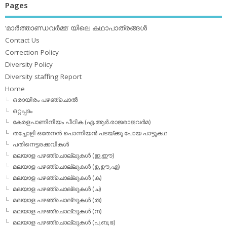
Pages
‘മാര്‍ത്താണ്ഡവര്‍മ്മ’ യിലെ കഥാപാത്രങ്ങള്‍
Contact Us
Correction Policy
Diversity Policy
Diversity staffing Report
Home
ഒരായിരം പഴഞ്ചൊല്‍
ഒറ്റപ്പദം
കേരളപാണിനീയം പീഠിക (എ.ആര്‍.രാജരാജവര്‍മ)
തച്ചോളി ഒതേനൻ പൊന്നിയൻ പടയ്‌ക്കു പോയ പാട്ടുകഥ
പതിനെട്ടരക്കവികള്‍
മലയാള പഴഞ്ചൊല്ലുകള്‍ (ഇ,ഈ)
മലയാള പഴഞ്ചൊല്ലുകള്‍ (ഉ,ഊ,എ)
മലയാള പഴഞ്ചൊല്ലുകള്‍ (ക)
മലയാള പഴഞ്ചൊല്ലുകള്‍ (ച)
മലയാള പഴഞ്ചൊല്ലുകള്‍ (ത)
മലയാള പഴഞ്ചൊല്ലുകള്‍ (ന)
മലയാള പഴഞ്ചൊല്ലുകള്‍ (പ,ബ,ഭ)