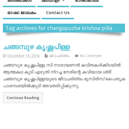
കടംകഥകള്‍
മലയാളം
ഭാഷാജാലം
ഭാഷാ ജാലകം
Contact Us
Tag archives for changapuzha krishna pilla
ചങ്ങമ്പുഴ കൃഷ്ണപിള്ള
December 18, 2018
ജീവചരിത്രം
No Comment
ചങ്ങമ്പുഴ കൃഷ്ണപിള്ള സി നാരായണന്‍ കവിതകള്‍ക്കിടയില്‍
ആത്മകഥ കൂടി എഴുതി നിറച്ച നേരിന്റെ കവിയായ ശ്രീ
ചങ്ങമ്പുഴ കൃഷ്ണപിള്ളയുടെ ജീവചരിത്രം മുസിരിസ് പൈതൃക
പാരമ്പരയില്‍ക്കൂടി അവതരിപ്പിക്കുന്നു.
Continue Reading