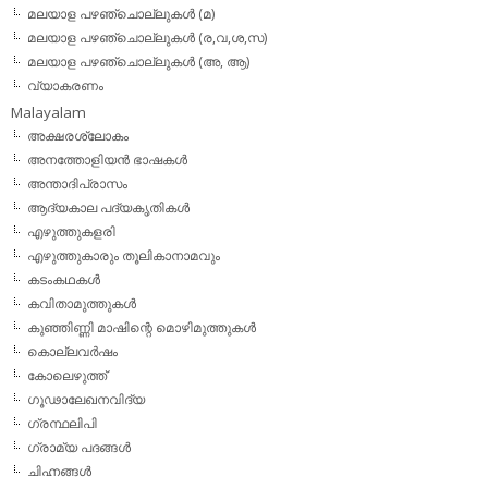
മലയാള പഴഞ്ചൊല്ലുകള്‍ (മ)
മലയാള പഴഞ്ചൊല്ലുകള്‍ (ര,വ,ശ,സ)
മലയാള പഴഞ്ചൊല്ലുകൾ (അ, ആ)
വ്യാകരണം
Malayalam
അക്ഷരശ്ലോകം
അനത്തോളിയന്‍ ഭാഷകള്‍
അന്താദിപ്രാസം
ആദ്യകാല പദ്യകൃതികള്‍
എഴുത്തുകളരി
എഴുത്തുകാരും തൂലികാനാമവും
കടംകഥകള്‍
കവിതാമുത്തുകള്‍
കുഞ്ഞിണ്ണി മാഷിന്റെ മൊഴിമുത്തുകള്‍
കൊല്ലവര്‍ഷം
കോലെഴുത്ത്
ഗൂഢാലേഖനവിദ്യ
ഗ്രന്ഥലിപി
ഗ്രാമ്യ പദങ്ങള്‍
ചിഹ്നങ്ങള്‍