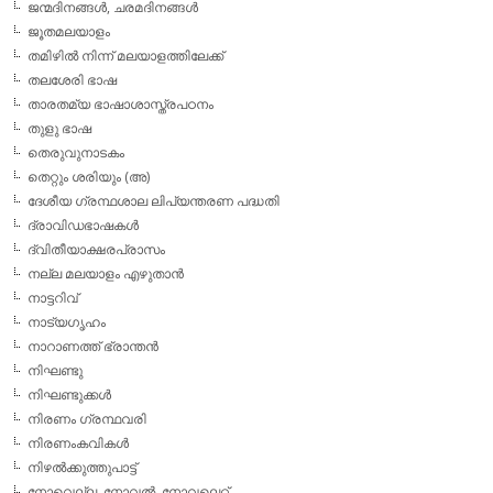
ജന്മദിനങ്ങള്‍, ചരമദിനങ്ങള്‍
ജൂതമലയാളം
തമിഴില്‍ നിന്ന് മലയാളത്തിലേക്ക്
തലശേരി ഭാഷ
താരതമ്യ ഭാഷാശാസ്ത്രപഠനം
തുളു ഭാഷ
തെരുവുനാടകം
തെറ്റും ശരിയും (അ)
ദേശീയ ഗ്രന്ഥശാല ലിപ്യന്തരണ പദ്ധതി
ദ്രാവിഡഭാഷകള്‍
ദ്വിതീയാക്ഷരപ്രാസം
നല്ല മലയാളം എഴുതാന്‍
നാട്ടറിവ്
നാട്യഗൃഹം
നാറാണത്ത് ഭ്രാന്തന്‍
നിഘണ്ടു
നിഘണ്ടുക്കള്‍
നിരണം ഗ്രന്ഥവരി
നിരണംകവികള്‍
നിഴല്‍ക്കുത്തുപാട്ട്
നോവെല്ല, നോവല്‍, നോവലെറ്റ്