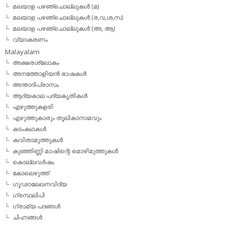
മലയാള പഴഞ്ചൊല്ലുകള്‍ (മ)
മലയാള പഴഞ്ചൊല്ലുകള്‍ (ര,വ,ശ,സ)
മലയാള പഴഞ്ചൊല്ലുകൾ (അ, ആ)
വ്യാകരണം
Malayalam
അക്ഷരശ്ലോകം
അനത്തോളിയന്‍ ഭാഷകള്‍
അന്താദിപ്രാസം
ആദ്യകാല പദ്യകൃതികള്‍
എഴുത്തുകളരി
എഴുത്തുകാരും തൂലികാനാമവും
കടംകഥകള്‍
കവിതാമുത്തുകള്‍
കുഞ്ഞിണ്ണി മാഷിന്റെ മൊഴിമുത്തുകള്‍
കൊല്ലവര്‍ഷം
കോലെഴുത്ത്
ഗൂഢാലേഖനവിദ്യ
ഗ്രന്ഥലിപി
ഗ്രാമ്യ പദങ്ങള്‍
ചിഹ്നങ്ങള്‍