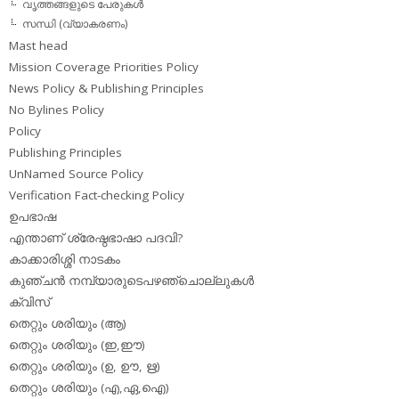
വൃത്തങ്ങളുടെ പേരുകള്‍
സന്ധി (വ്യാകരണം)
Mast head
Mission Coverage Priorities Policy
News Policy & Publishing Principles
No Bylines Policy
Policy
Publishing Principles
UnNamed Source Policy
Verification Fact-checking Policy
ഉപഭാഷ
എന്താണ് ശ്രേഷ്ഠഭാഷാ പദവി?
കാക്കാരിശ്ശി നാടകം
കുഞ്ചന്‍ നമ്പ്യാരുടെപഴഞ്ചൊല്ലുകള്‍
ക്വിസ്
തെറ്റും ശരിയും (ആ)
തെറ്റും ശരിയും (ഇ,ഈ)
തെറ്റും ശരിയും (ഉ, ഊ, ഋ)
തെറ്റും ശരിയും (എ,ഏ,ഐ)