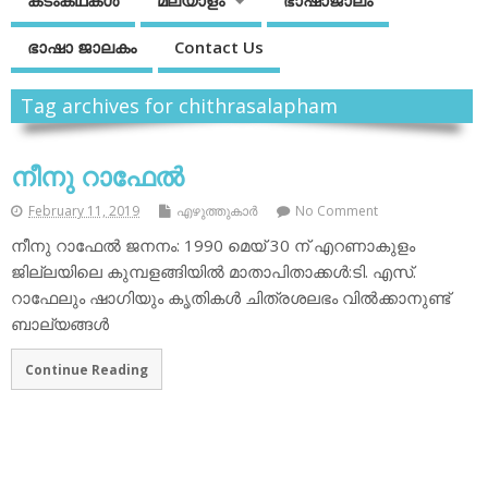
കടംകഥകള്‍
മലയാളം
ഭാഷാജാലം
ഭാഷാ ജാലകം
Contact Us
Tag archives for chithrasalapham
നീനു റാഫേല്‍
February 11, 2019
എഴുത്തുകാര്‍
No Comment
നീനു റാഫേല്‍ ജനനം: 1990 മെയ് 30 ന് എറണാകുളം
ജില്ലയിലെ കുമ്പളങ്ങിയില്‍ മാതാപിതാക്കള്‍:ടി. എസ്.
റാഫേലും ഷാഗിയും കൃതികള്‍ ചിത്രശലഭം വില്‍ക്കാനുണ്ട്
ബാല്യങ്ങള്‍
Continue Reading