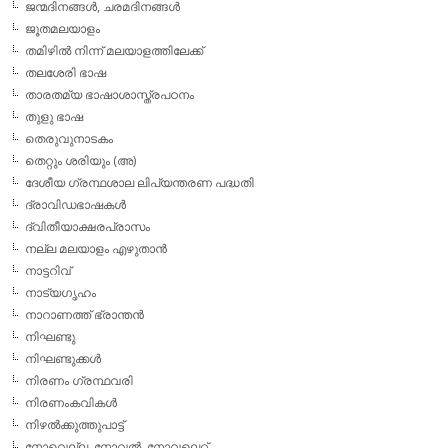
ജന്മദിനങ്ങള്‍, ചരമദിനങ്ങള്‍
ജൂതമലയാളം
തമിഴില്‍ നിന്ന് മലയാളത്തിലേക്ക്
തലശേരി ഭാഷ
താരതമ്യ ഭാഷാശാസ്ത്രപഠനം
തുളു ഭാഷ
തെരുവുനാടകം
തെറ്റും ശരിയും (അ)
ദേശീയ ഗ്രന്ഥശാല ലിപ്യന്തരണ പദ്ധതി
ദ്രാവിഡഭാഷകള്‍
ദ്വിതീയാക്ഷരപ്രാസം
നല്ല മലയാളം എഴുതാന്‍
നാട്ടറിവ്
നാട്യഗൃഹം
നാറാണത്ത് ഭ്രാന്തന്‍
നിഘണ്ടു
നിഘണ്ടുക്കള്‍
നിരണം ഗ്രന്ഥവരി
നിരണംകവികള്‍
നിഴല്‍ക്കുത്തുപാട്ട്
നോവെല്ല, നോവല്‍, നോവലെറ്റ്