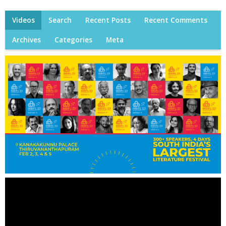
Videos
Search
Recent Posts
Recent Comments
Archives
Categories
Meta