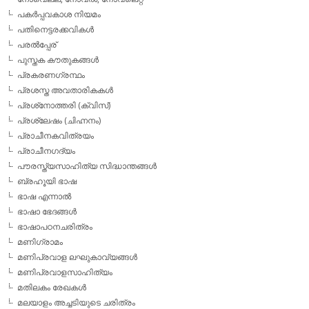
പകര്‍പ്പവകാശ നിയമം
പതിനെട്ടരക്കവികള്‍
പരല്‍പ്പേര്
പുസ്തക കൗതുകങ്ങള്‍
പ്രകരണഗ്രന്ഥം
പ്രശസ്ത അവതാരികകള്‍
പ്രശ്‌നോത്തരി (ക്വിസ്)
പ്രശ്ലേഷം (ചിഹ്നനം)
പ്രാചീനകവിത്രയം
പ്രാചീനഗദ്യം
പൗരസ്ത്യസാഹിത്യ സിദ്ധാന്തങ്ങള്‍
ബ്രഹൂയി ഭാഷ
ഭാഷ എന്നാല്‍
ഭാഷാ ഭേദങ്ങള്‍
ഭാഷാപഠനചരിത്രം
മണിഗ്രാമം
മണിപ്രവാള ലഘുകാവ്യങ്ങള്‍
മണിപ്രവാളസാഹിത്യം
മതിലകം രേഖകള്‍
മലയാളം അച്ചടിയുടെ ചരിത്രം