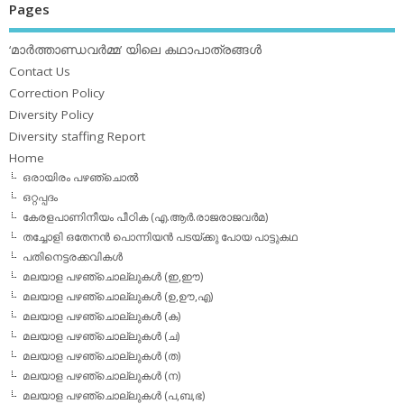
Pages
‘മാര്‍ത്താണ്ഡവര്‍മ്മ’ യിലെ കഥാപാത്രങ്ങള്‍
Contact Us
Correction Policy
Diversity Policy
Diversity staffing Report
Home
ഒരായിരം പഴഞ്ചൊല്‍
ഒറ്റപ്പദം
കേരളപാണിനീയം പീഠിക (എ.ആര്‍.രാജരാജവര്‍മ)
തച്ചോളി ഒതേനൻ പൊന്നിയൻ പടയ്‌ക്കു പോയ പാട്ടുകഥ
പതിനെട്ടരക്കവികള്‍
മലയാള പഴഞ്ചൊല്ലുകള്‍ (ഇ,ഈ)
മലയാള പഴഞ്ചൊല്ലുകള്‍ (ഉ,ഊ,എ)
മലയാള പഴഞ്ചൊല്ലുകള്‍ (ക)
മലയാള പഴഞ്ചൊല്ലുകള്‍ (ച)
മലയാള പഴഞ്ചൊല്ലുകള്‍ (ത)
മലയാള പഴഞ്ചൊല്ലുകള്‍ (ന)
മലയാള പഴഞ്ചൊല്ലുകള്‍ (പ,ബ,ഭ)