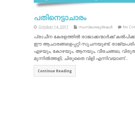
പതിനെട്ടാചാരം
October 14, 2017
സംസ്‌കാരമുദ്രകള്‍
No Co
പ്രാചീന കേരളത്തില്‍ രാജാക്കന്മാര്‍ക്ക് കല്‍പിക്
ഈ ആചാരങ്ങളെപ്പറ്റി സൂചനയുണ്ട്. രാജ്യപരിപ
ഏഴയും, കോഴയും, ആനയും, വീരചങ്ങല, വിരുത്, വാദ്
മുന്നില്‍ത്തളി, ചിരുതൈ വിളി എന്നിവയാണ്…
Continue Reading