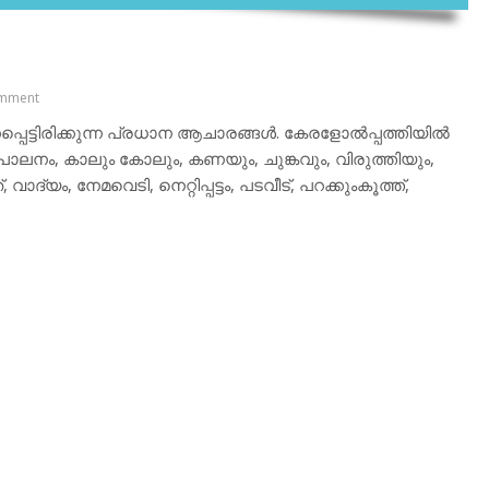
mment
കപ്പെട്ടിരിക്കുന്ന പ്രധാന ആചാരങ്ങള്‍. കേരളോല്‍പ്പത്തിയില്‍
ാലനം, കാലും കോലും, കണയും, ചുങ്കവും, വിരുത്തിയും,
യം, നേമവെടി, നെറ്റിപ്പട്ടം, പടവീട്, പറക്കുംകൂത്ത്,