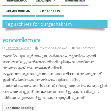
കടംകഥകള്‍
മലയാളം
ഭാഷാജാലം
ഭാഷാ ജാലകം
Contact Us
Tag archives for durgachakram
ഭഗവതിസേവ
October 14, 2017
സംസ്‌കാരമുദ്രകള്‍
No Comment
ദൈവീകപൂജ. ദുര്‍ഗാപൂജ, കര്‍ക്കടകം, വൃശ്ചികം എന്നീ
മാസങ്ങളിലും, ജന്‍മനക്ഷത്രാദികളിലും ഭഗവതിസേവ
നടത്താറുണ്ട്. ആപത്തുകള്‍ നീങ്ങി
ഐശ്വര്യമുണ്ടാകുവാനാണ് ഭഗവതിസേവ നടത്തുന്നത്.
ഇതിന് പ്രത്യേക പത്മമിടണം. ദുര്‍ഗാചക്രം,
കാര്‍ത്തികപത്മം, ശക്തിദണ്ഡ്, വീരാളി തുടങ്ങിയ പേരുകളില്‍
പല പത്മങ്ങളുണ്ട്. അവയിലൊന്നാണ് ഇടുക. ദേവിയുടെ
ത്രികാലപൂജയാണ് ഇതുകൊണ്ടുദ്ദേശിക്കുന്നത്.
Continue Reading