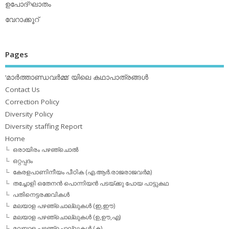
ഉപോദ്ഘാതം
വേറാക്കൂറ്
Pages
‘മാര്‍ത്താണ്ഡവര്‍മ്മ’ യിലെ കഥാപാത്രങ്ങള്‍
Contact Us
Correction Policy
Diversity Policy
Diversity staffing Report
Home
ഒരായിരം പഴഞ്ചൊല്‍
ഒറ്റപ്പദം
കേരളപാണിനീയം പീഠിക (എ.ആര്‍.രാജരാജവര്‍മ)
തച്ചോളി ഒതേനൻ പൊന്നിയൻ പടയ്‌ക്കു പോയ പാട്ടുകഥ
പതിനെട്ടരക്കവികള്‍
മലയാള പഴഞ്ചൊല്ലുകള്‍ (ഇ,ഈ)
മലയാള പഴഞ്ചൊല്ലുകള്‍ (ഉ,ഊ,എ)
മലയാള പഴഞ്ചൊല്ലുകള്‍ (ക)