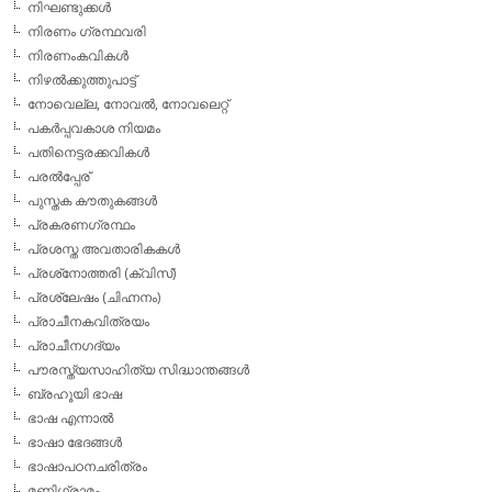
നിഘണ്ടുക്കള്‍
നിരണം ഗ്രന്ഥവരി
നിരണംകവികള്‍
നിഴല്‍ക്കുത്തുപാട്ട്
നോവെല്ല, നോവല്‍, നോവലെറ്റ്
പകര്‍പ്പവകാശ നിയമം
പതിനെട്ടരക്കവികള്‍
പരല്‍പ്പേര്
പുസ്തക കൗതുകങ്ങള്‍
പ്രകരണഗ്രന്ഥം
പ്രശസ്ത അവതാരികകള്‍
പ്രശ്‌നോത്തരി (ക്വിസ്)
പ്രശ്ലേഷം (ചിഹ്നനം)
പ്രാചീനകവിത്രയം
പ്രാചീനഗദ്യം
പൗരസ്ത്യസാഹിത്യ സിദ്ധാന്തങ്ങള്‍
ബ്രഹൂയി ഭാഷ
ഭാഷ എന്നാല്‍
ഭാഷാ ഭേദങ്ങള്‍
ഭാഷാപഠനചരിത്രം
മണിഗ്രാമം