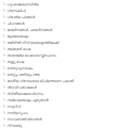
ഗൂഢാലേഖനവിദ്യ
ഗ്രന്ഥലിപി
ഗ്രാമ്യ പദങ്ങള്‍
ചിഹ്നങ്ങള്‍
ജന്മദിനങ്ങള്‍, ചരമദിനങ്ങള്‍
ജൂതമലയാളം
തമിഴില്‍ നിന്ന് മലയാളത്തിലേക്ക്
തലശേരി ഭാഷ
താരതമ്യ ഭാഷാശാസ്ത്രപഠനം
തുളു ഭാഷ
തെരുവുനാടകം
തെറ്റും ശരിയും (അ)
ദേശീയ ഗ്രന്ഥശാല ലിപ്യന്തരണ പദ്ധതി
ദ്രാവിഡഭാഷകള്‍
ദ്വിതീയാക്ഷരപ്രാസം
നല്ല മലയാളം എഴുതാന്‍
നാട്ടറിവ്
നാട്യഗൃഹം
നാറാണത്ത് ഭ്രാന്തന്‍
നിഘണ്ടു