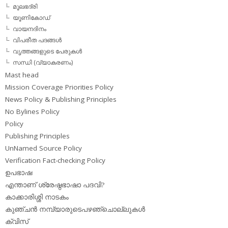
മൂലഭദ്രി
യൂണികോഡ്
വായനദിനം
വിപരീത പദങ്ങള്‍
വൃത്തങ്ങളുടെ പേരുകള്‍
സന്ധി (വ്യാകരണം)
Mast head
Mission Coverage Priorities Policy
News Policy & Publishing Principles
No Bylines Policy
Policy
Publishing Principles
UnNamed Source Policy
Verification Fact-checking Policy
ഉപഭാഷ
എന്താണ് ശ്രേഷ്ഠഭാഷാ പദവി?
കാക്കാരിശ്ശി നാടകം
കുഞ്ചന്‍ നമ്പ്യാരുടെപഴഞ്ചൊല്ലുകള്‍
ക്വിസ്