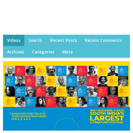
Videos
Search
Recent Posts
Recent Comments
Archives
Categories
Meta