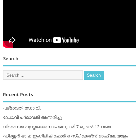
Search
Recent Posts
പദ്മാവതി ഡോ.വി.
ഡോ.വി.പദ്മാവതി അന്തരിച്ചു
നിയമസഭ പുസ്തകോത്സവം ജനുവരി 7 മുതല്‍ 13 വരെ
ഡിക്ഷ്ണറി ഓഫ് ഇംഗ്ലിഷ് ഫോര്‍ ദ സ്പീക്കേഴ്‌സ് ഓഫ് മലയാളം