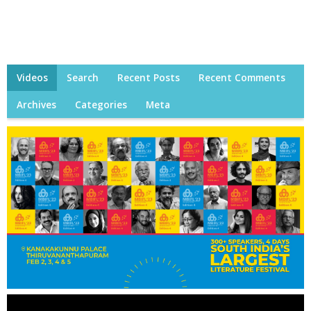
Videos
Search
Recent Posts
Recent Comments
Archives
Categories
Meta