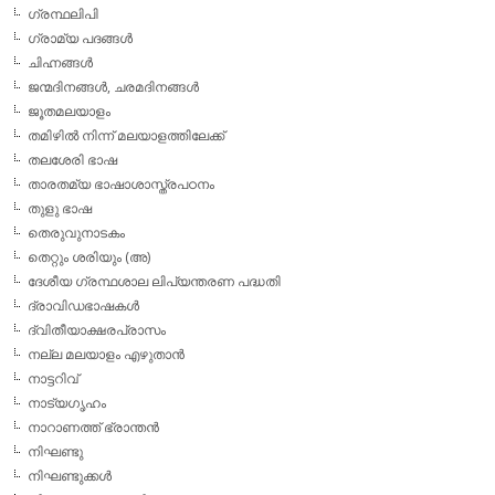
ഗ്രന്ഥലിപി
ഗ്രാമ്യ പദങ്ങള്‍
ചിഹ്നങ്ങള്‍
ജന്മദിനങ്ങള്‍, ചരമദിനങ്ങള്‍
ജൂതമലയാളം
തമിഴില്‍ നിന്ന് മലയാളത്തിലേക്ക്
തലശേരി ഭാഷ
താരതമ്യ ഭാഷാശാസ്ത്രപഠനം
തുളു ഭാഷ
തെരുവുനാടകം
തെറ്റും ശരിയും (അ)
ദേശീയ ഗ്രന്ഥശാല ലിപ്യന്തരണ പദ്ധതി
ദ്രാവിഡഭാഷകള്‍
ദ്വിതീയാക്ഷരപ്രാസം
നല്ല മലയാളം എഴുതാന്‍
നാട്ടറിവ്
നാട്യഗൃഹം
നാറാണത്ത് ഭ്രാന്തന്‍
നിഘണ്ടു
നിഘണ്ടുക്കള്‍