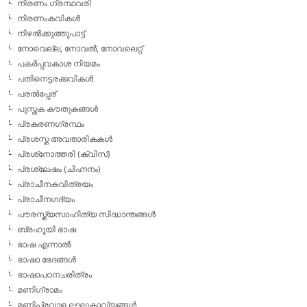
നിരണം ഗ്രന്ഥവരി
നിരണംകവികള്‍
നിഴല്‍ക്കുത്തുപാട്ട്
നോവെല്ല, നോവല്‍, നോവലെറ്റ്
പകര്‍പ്പവകാശ നിയമം
പതിനെട്ടരക്കവികള്‍
പരല്‍പ്പേര്
പുസ്തക കൗതുകങ്ങള്‍
പ്രകരണഗ്രന്ഥം
പ്രശസ്ത അവതാരികകള്‍
പ്രശ്‌നോത്തരി (ക്വിസ്)
പ്രശ്ലേഷം (ചിഹ്നനം)
പ്രാചീനകവിത്രയം
പ്രാചീനഗദ്യം
പൗരസ്ത്യസാഹിത്യ സിദ്ധാന്തങ്ങള്‍
ബ്രഹൂയി ഭാഷ
ഭാഷ എന്നാല്‍
ഭാഷാ ഭേദങ്ങള്‍
ഭാഷാപഠനചരിത്രം
മണിഗ്രാമം
മണിപ്രവാള ലഘുകാവ്യങ്ങള്‍