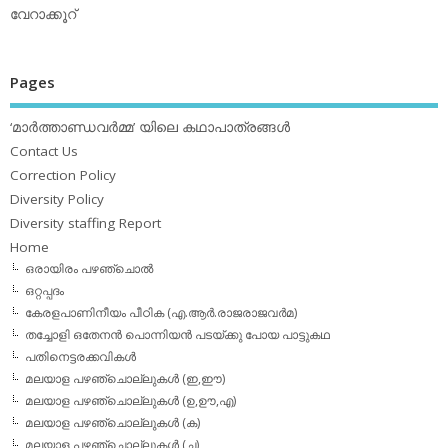
വേറാക്കൂറ്
Pages
‘മാര്‍ത്താണ്ഡവര്‍മ്മ’ യിലെ കഥാപാത്രങ്ങള്‍
Contact Us
Correction Policy
Diversity Policy
Diversity staffing Report
Home
ഒരായിരം പഴഞ്ചൊല്‍
ഒറ്റപ്പദം
കേരളപാണിനീയം പീഠിക (എ.ആര്‍.രാജരാജവര്‍മ)
തച്ചോളി ഒതേനൻ പൊന്നിയൻ പടയ്‌ക്കു പോയ പാട്ടുകഥ
പതിനെട്ടരക്കവികള്‍
മലയാള പഴഞ്ചൊല്ലുകള്‍ (ഇ,ഈ)
മലയാള പഴഞ്ചൊല്ലുകള്‍ (ഉ,ഊ,എ)
മലയാള പഴഞ്ചൊല്ലുകള്‍ (ക)
മലയാള പഴഞ്ചൊല്ലുകള്‍ (ച)