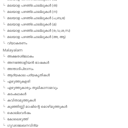
മലയാള പഴഞ്ചൊല്ലുകള്‍ (ത)
മലയാള പഴഞ്ചൊല്ലുകള്‍ (ന)
മലയാള പഴഞ്ചൊല്ലുകള്‍ (പ,ബ,ഭ)
മലയാള പഴഞ്ചൊല്ലുകള്‍ (മ)
മലയാള പഴഞ്ചൊല്ലുകള്‍ (ര,വ,ശ,സ)
മലയാള പഴഞ്ചൊല്ലുകൾ (അ, ആ)
വ്യാകരണം
Malayalam
അക്ഷരശ്ലോകം
അനത്തോളിയന്‍ ഭാഷകള്‍
അന്താദിപ്രാസം
ആദ്യകാല പദ്യകൃതികള്‍
എഴുത്തുകളരി
എഴുത്തുകാരും തൂലികാനാമവും
കടംകഥകള്‍
കവിതാമുത്തുകള്‍
കുഞ്ഞിണ്ണി മാഷിന്റെ മൊഴിമുത്തുകള്‍
കൊല്ലവര്‍ഷം
കോലെഴുത്ത്
ഗൂഢാലേഖനവിദ്യ