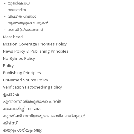
യൂണികോഡ്
വായനദിനം
വിപരീത പദങ്ങള്‍
വൃത്തങ്ങളുടെ പേരുകള്‍
സന്ധി (വ്യാകരണം)
Mast head
Mission Coverage Priorities Policy
News Policy & Publishing Principles
No Bylines Policy
Policy
Publishing Principles
UnNamed Source Policy
Verification Fact-checking Policy
ഉപഭാഷ
എന്താണ് ശ്രേഷ്ഠഭാഷാ പദവി?
കാക്കാരിശ്ശി നാടകം
കുഞ്ചന്‍ നമ്പ്യാരുടെപഴഞ്ചൊല്ലുകള്‍
ക്വിസ്
തെറ്റും ശരിയും (ആ)