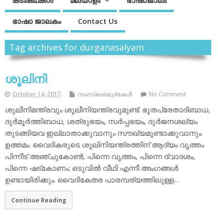
കടംകഥകള്‍
മലയാളം
ഭാഷാജാലം
ഭാഷാ ജാലകം
Contact Us
Tag archives for durganasalyam
ശൂലിനി
October 14, 2017
സംസ്‌കാരമുദ്രകള്‍
No Comment
ശുലീനിമന്ത്രവും ശൂലീനിയന്ത്രവുമുണ്ട്. ഭൂതപ്രേതാദിബാധ,
ദുര്‍മൂര്‍ത്തിബാധ, ശത്രുഭയം, സര്‍പ്പഭയം, ദുര്‍ജനശല്യം
തുടങ്ങിയവ ഇല്ലാതാക്കുവാനും സൗഖ്യമുണ്ടാക്കുവാനും
ഉത്തമം. വൈദികരുടെ ശൂലിനിയന്ത്രത്തിന് ആദ്യം വൃത്തം
പിന്നീട് അഞ്ചുകോണ്‍, പിന്നെ വൃത്തം, പിന്നെ ദ്വാദശം,
പിന്നെ ഷട്‌കോണം: ഒടുവില്‍ വീഥി എന്നീ അംഗങ്ങള്‍
ഉണ്ടായിരിക്കും. വൈദികേതര പാരമ്പര്യത്തിലുള്ള…
Continue Reading