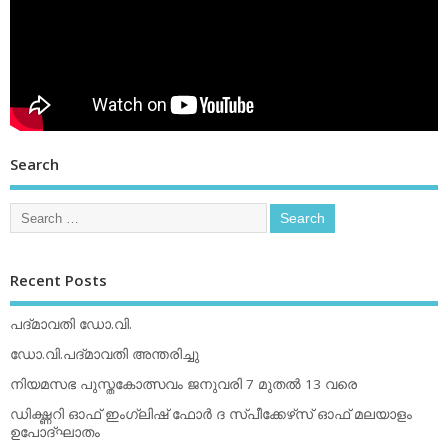
Search
Recent Posts
പദ്മാവതി ഡോ.വി.
ഡോ.വി.പദ്മാവതി അന്തരിച്ചു
നിയമസഭ പുസ്തകോത്സവം ജനുവരി 7 മുതല്‍ 13 വരെ
ഡിക്ഷ്ണറി ഓഫ് ഇംഗ്ലിഷ് ഫോര്‍ ദ സ്പീക്കേഴ്‌സ് ഓഫ് മലയാളം
ഉപോദ്ഘാതം