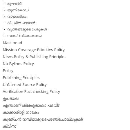
മൂലഭദ്രി
യൂണികോഡ്
വായനദിനം
വിപരീത പദങ്ങള്‍
വൃത്തങ്ങളുടെ പേരുകള്‍
സന്ധി (വ്യാകരണം)
Mast head
Mission Coverage Priorities Policy
News Policy & Publishing Principles
No Bylines Policy
Policy
Publishing Principles
UnNamed Source Policy
Verification Fact-checking Policy
ഉപഭാഷ
എന്താണ് ശ്രേഷ്ഠഭാഷാ പദവി?
കാക്കാരിശ്ശി നാടകം
കുഞ്ചന്‍ നമ്പ്യാരുടെപഴഞ്ചൊല്ലുകള്‍
ക്വിസ്