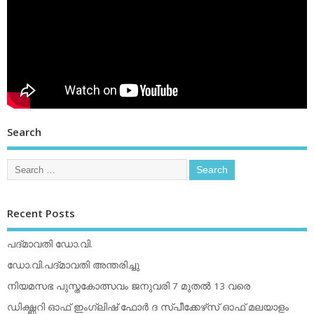
Search
Recent Posts
പദ്മാവതി ഡോ.വി.
ഡോ.വി.പദ്മാവതി അന്തരിച്ചു
നിയമസഭ പുസ്തകോത്സവം ജനുവരി 7 മുതല്‍ 13 വരെ
ഡിക്ഷ്ണറി ഓഫ് ഇംഗ്ലിഷ് ഫോര്‍ ദ സ്പീക്കേഴ്‌സ് ഓഫ് മലയാളം