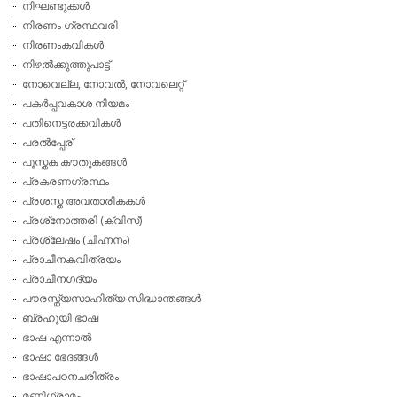
നിഘണ്ടുക്കള്‍
നിരണം ഗ്രന്ഥവരി
നിരണംകവികള്‍
നിഴല്‍ക്കുത്തുപാട്ട്
നോവെല്ല, നോവല്‍, നോവലെറ്റ്
പകര്‍പ്പവകാശ നിയമം
പതിനെട്ടരക്കവികള്‍
പരല്‍പ്പേര്
പുസ്തക കൗതുകങ്ങള്‍
പ്രകരണഗ്രന്ഥം
പ്രശസ്ത അവതാരികകള്‍
പ്രശ്‌നോത്തരി (ക്വിസ്)
പ്രശ്ലേഷം (ചിഹ്നനം)
പ്രാചീനകവിത്രയം
പ്രാചീനഗദ്യം
പൗരസ്ത്യസാഹിത്യ സിദ്ധാന്തങ്ങള്‍
ബ്രഹൂയി ഭാഷ
ഭാഷ എന്നാല്‍
ഭാഷാ ഭേദങ്ങള്‍
ഭാഷാപഠനചരിത്രം
മണിഗ്രാമം