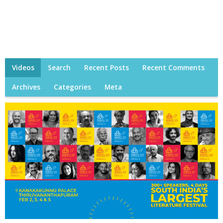
Videos
Search
Recent Posts
Recent Comments
Archives
Categories
Meta