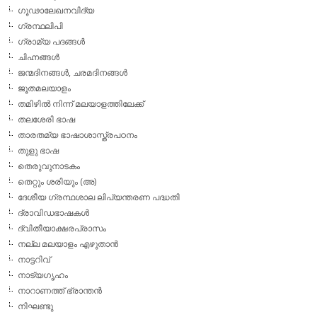
ഗൂഢാലേഖനവിദ്യ
ഗ്രന്ഥലിപി
ഗ്രാമ്യ പദങ്ങള്‍
ചിഹ്നങ്ങള്‍
ജന്മദിനങ്ങള്‍, ചരമദിനങ്ങള്‍
ജൂതമലയാളം
തമിഴില്‍ നിന്ന് മലയാളത്തിലേക്ക്
തലശേരി ഭാഷ
താരതമ്യ ഭാഷാശാസ്ത്രപഠനം
തുളു ഭാഷ
തെരുവുനാടകം
തെറ്റും ശരിയും (അ)
ദേശീയ ഗ്രന്ഥശാല ലിപ്യന്തരണ പദ്ധതി
ദ്രാവിഡഭാഷകള്‍
ദ്വിതീയാക്ഷരപ്രാസം
നല്ല മലയാളം എഴുതാന്‍
നാട്ടറിവ്
നാട്യഗൃഹം
നാറാണത്ത് ഭ്രാന്തന്‍
നിഘണ്ടു