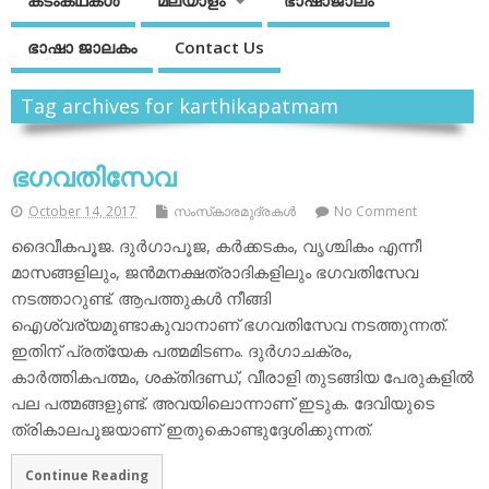
കടംകഥകള്‍
മലയാളം
ഭാഷാജാലം
ഭാഷാ ജാലകം
Contact Us
Tag archives for karthikapatmam
ഭഗവതിസേവ
October 14, 2017
സംസ്‌കാരമുദ്രകള്‍
No Comment
ദൈവീകപൂജ. ദുര്‍ഗാപൂജ, കര്‍ക്കടകം, വൃശ്ചികം എന്നീ
മാസങ്ങളിലും, ജന്‍മനക്ഷത്രാദികളിലും ഭഗവതിസേവ
നടത്താറുണ്ട്. ആപത്തുകള്‍ നീങ്ങി
ഐശ്വര്യമുണ്ടാകുവാനാണ് ഭഗവതിസേവ നടത്തുന്നത്.
ഇതിന് പ്രത്യേക പത്മമിടണം. ദുര്‍ഗാചക്രം,
കാര്‍ത്തികപത്മം, ശക്തിദണ്ഡ്, വീരാളി തുടങ്ങിയ പേരുകളില്‍
പല പത്മങ്ങളുണ്ട്. അവയിലൊന്നാണ് ഇടുക. ദേവിയുടെ
ത്രികാലപൂജയാണ് ഇതുകൊണ്ടുദ്ദേശിക്കുന്നത്.
Continue Reading