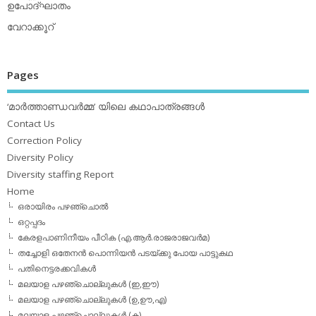
ഉപോദ്ഘാതം
വേറാക്കൂറ്
Pages
‘മാര്‍ത്താണ്ഡവര്‍മ്മ’ യിലെ കഥാപാത്രങ്ങള്‍
Contact Us
Correction Policy
Diversity Policy
Diversity staffing Report
Home
ഒരായിരം പഴഞ്ചൊല്‍
ഒറ്റപ്പദം
കേരളപാണിനീയം പീഠിക (എ.ആര്‍.രാജരാജവര്‍മ)
തച്ചോളി ഒതേനൻ പൊന്നിയൻ പടയ്‌ക്കു പോയ പാട്ടുകഥ
പതിനെട്ടരക്കവികള്‍
മലയാള പഴഞ്ചൊല്ലുകള്‍ (ഇ,ഈ)
മലയാള പഴഞ്ചൊല്ലുകള്‍ (ഉ,ഊ,എ)
മലയാള പഴഞ്ചൊല്ലുകള്‍ (ക)