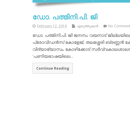
ഡോ. പത്മിനി.പി. ജി
February 12, 2019
എഴുത്തുകാര്‍
No Commen
ഡോ. പത്മിനി.പി. ജി ജനനം: വയനാട് ജില്ലയിലെ ക
പ്രോവിഡന്‍സ് കോളേജ്, തലശ്ശേരി ബ്രണ്ണന്‍ ക
വിദ്യാഭ്യാസം. കോഴിക്കോട് സര്‍വ്വകാലശാലയില്
'പണിയഭാഷയിലെ…
Continue Reading