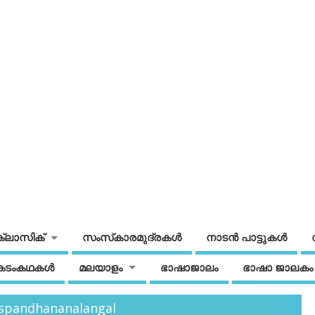
ക്ലാസിക്
സംസ്‌കാരമുദ്രകള്‍
നാടന്‍ പാട്ടുകള്‍
കടംകഥകള്‍
മലയാളം
ഭാഷാജാലം
ഭാഷാ ജാലകം
e spandhananalangal