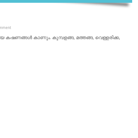
mment
ഷണങ്ങള്‍ കാണും. കുമ്പളങ്ങ, മത്തങ്ങ, വെള്ളരിക്ക,