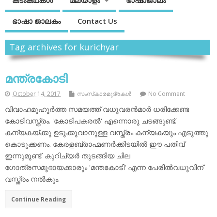
കടംകഥകള്‍
മലയാളം
ഭാഷാജാലം
ഭാഷാ ജാലകം
Contact Us
Tag archives for kurichyar
മന്ത്രകോടി
October 14, 2017
സംസ്‌കാരമുദ്രകള്‍
No Comment
വിവാഹമുഹൂര്‍ത്ത സമയത്ത് വധൂവരന്‍മാര്‍ ധരിക്കേണ്ട
കോടിവസ്ത്രം. 'കോടിപകരല്‍' എന്നൊരു ചടങ്ങുണ്ട്.
കന്യകയ്ക്കു ഉടുക്കുവാനുള്ള വസ്ത്രം കന്യകയും എടുത്തു
കൊടുക്കണം. കേരളബ്രാഹ്മണര്‍ക്കിടയില്‍ ഈ പതിവ്
ഇന്നുമുണ്ട്. കുറിച്യര്‍ തുടങ്ങിയ ചില
ഗോത്രസമുദായക്കാരും 'മന്തകോടി' എന്ന പേരില്‍വധുവിന്
വസ്ത്രം നല്‍കും.
Continue Reading