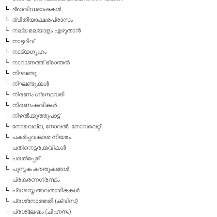
ദ്രാവിഡഭാഷകള്‍
ദ്വിതീയാക്ഷരപ്രാസം
നല്ല മലയാളം എഴുതാന്‍
നാട്ടറിവ്
നാട്യഗൃഹം
നാറാണത്ത് ഭ്രാന്തന്‍
നിഘണ്ടു
നിഘണ്ടുക്കള്‍
നിരണം ഗ്രന്ഥവരി
നിരണംകവികള്‍
നിഴല്‍ക്കുത്തുപാട്ട്
നോവെല്ല, നോവല്‍, നോവലെറ്റ്
പകര്‍പ്പവകാശ നിയമം
പതിനെട്ടരക്കവികള്‍
പരല്‍പ്പേര്
പുസ്തക കൗതുകങ്ങള്‍
പ്രകരണഗ്രന്ഥം
പ്രശസ്ത അവതാരികകള്‍
പ്രശ്‌നോത്തരി (ക്വിസ്)
പ്രശ്ലേഷം (ചിഹ്നനം)