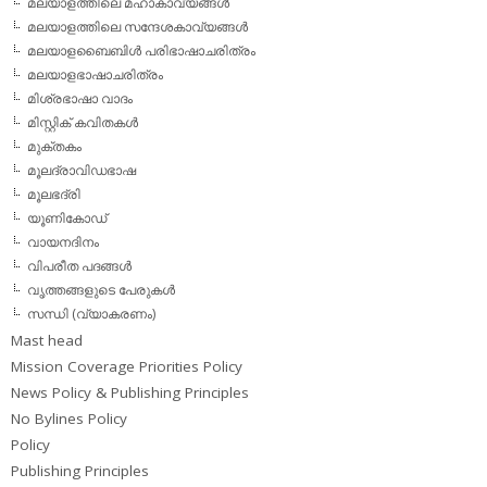
മലയാളത്തിലെ മഹാകാവ്യങ്ങള്‍
മലയാളത്തിലെ സന്ദേശകാവ്യങ്ങള്‍
മലയാളബൈബിള്‍ പരിഭാഷാചരിത്രം
മലയാളഭാഷാചരിത്രം
മിശ്രഭാഷാ വാദം
മിസ്റ്റിക് കവിതകള്‍
മുക്തകം
മൂലദ്രാവിഡഭാഷ
മൂലഭദ്രി
യൂണികോഡ്
വായനദിനം
വിപരീത പദങ്ങള്‍
വൃത്തങ്ങളുടെ പേരുകള്‍
സന്ധി (വ്യാകരണം)
Mast head
Mission Coverage Priorities Policy
News Policy & Publishing Principles
No Bylines Policy
Policy
Publishing Principles