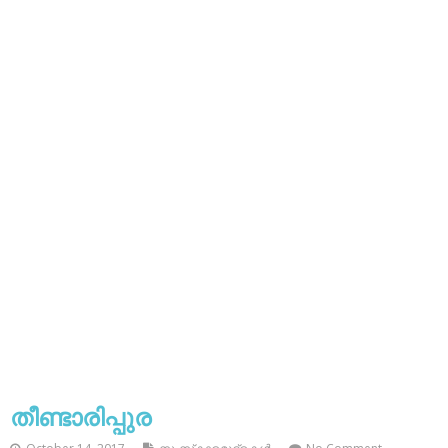
തീണ്ടാരിപ്പുര