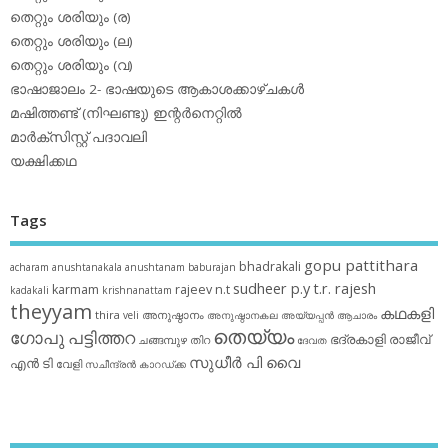
തെറ്റും ശരിയും (ര)
തെറ്റും ശരിയും (ല)
തെറ്റും ശരിയും (വ)
ഭാഷാജാലം 2- ഭാഷയുടെ ആകാശക്കാഴ്ചകള്‍
മഷിത്തണ്ട് (നിഘണ്ടു) ഇന്റര്‍നെറ്റില്‍
മാര്‍ക്‌സിസ്റ്റ് പദാവലി
യക്ഷിക്കഥ
Tags
gopu pattithara
bhadrakali
acharam
anushtanakala
anushtanam
baburajan
sudheer p.y
t.r. rajesh
karmam
rajeev n.t
kadakali
krishnanattam
theyyam
കഥകളി
thira
അനുഷ്ഠാനം
veli
അനുഷ്ഠാനകല
അയ്യപ്പന്‍
ആചാരം
തെയ്യം
ഗോപു പട്ടിത്തറ
ഭദ്രകാളി
രാജീവ്
ചങ്ങമ്പുഴ
തിറ
ദേവത
സുധീര്‍ പി വൈ
എൻ ടി
വേളി
സചീന്ദ്രന്‍ കാറഡ്ക്ക