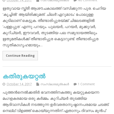
October 14, 2017
സംസ്‌കാരമുദ്രകള്‍
No Comment
ഋതുവായ സ്ത്രീ ആശൗചകാലത്ത് വസിക്കുന്ന പുര. ചെറിയ
'കൂച്ചില്‍' ആയിരിക്കുമത്. ചിലര്‍'ഏറുമാടം' പോലുള്ള
കുടിലാണ് കെട്ടുക. തീണ്ടാരിപ്പുരയ്ക്ക് ചിലേടങ്ങളില്‍
'പള്ളപ്പുര' എന്നു പറയും. പുലയര്‍, പറയര്‍, മുക്കുവര്‍,
കുറിച്യര്‍, ഈവവര്‍, തുടങ്ങിയ പല സമുദായത്തിലും
ഋതുമതികള്‍ക്ക് തീണ്ടാരിപ്പുര കെട്ടാറുണ്ട്. തീണ്ടാരിപ്പുര
സൂതികാഗൃഹമായും…
Continue Reading
കതിരുകയറ്റല്‍
October 14, 2017
സംസ്‌കാരമുദ്രകള്‍
1 Comment
പുത്തന്‍നെല്‍ക്കതിര്‍ ഭവനത്തിനകത്തു കയറ്റുകയെന്ന
മംഗളകരമായ ഒരു കര്‍മ്മം. കുറിച്യര്‍ തുടങ്ങിയ
ആദിവാസികള്‍ നടത്തുന്ന ഉര്‍വരതാനുഷ്ഠാനപരമായ ചടങ്ങ്.
നെല്ല് വിളഞ്ഞ് കൊയ്യുന്നതിന് ഏതാനും ദിവസം മുന്‍പ്