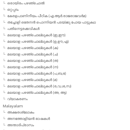
ഒരായിരം പഴഞ്ചൊല്‍
ഒറ്റപ്പദം
കേരളപാണിനീയം പീഠിക (എ.ആര്‍.രാജരാജവര്‍മ)
തച്ചോളി ഒതേനൻ പൊന്നിയൻ പടയ്‌ക്കു പോയ പാട്ടുകഥ
പതിനെട്ടരക്കവികള്‍
മലയാള പഴഞ്ചൊല്ലുകള്‍ (ഇ,ഈ)
മലയാള പഴഞ്ചൊല്ലുകള്‍ (ഉ,ഊ,എ)
മലയാള പഴഞ്ചൊല്ലുകള്‍ (ക)
മലയാള പഴഞ്ചൊല്ലുകള്‍ (ച)
മലയാള പഴഞ്ചൊല്ലുകള്‍ (ത)
മലയാള പഴഞ്ചൊല്ലുകള്‍ (ന)
മലയാള പഴഞ്ചൊല്ലുകള്‍ (പ,ബ,ഭ)
മലയാള പഴഞ്ചൊല്ലുകള്‍ (മ)
മലയാള പഴഞ്ചൊല്ലുകള്‍ (ര,വ,ശ,സ)
മലയാള പഴഞ്ചൊല്ലുകൾ (അ, ആ)
വ്യാകരണം
Malayalam
അക്ഷരശ്ലോകം
അനത്തോളിയന്‍ ഭാഷകള്‍
അന്താദിപ്രാസം