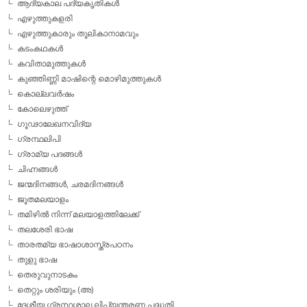
ആദ്യകാല പദ്യകൃതികള്‍
എഴുത്തുകളരി
എഴുത്തുകാരും തൂലികാനാമവും
കടംകഥകള്‍
കവിതാമുത്തുകള്‍
കുഞ്ഞിണ്ണി മാഷിന്റെ മൊഴിമുത്തുകള്‍
കൊല്ലവര്‍ഷം
കോലെഴുത്ത്
ഗൂഢാലേഖനവിദ്യ
ഗ്രന്ഥലിപി
ഗ്രാമ്യ പദങ്ങള്‍
ചിഹ്നങ്ങള്‍
ജന്മദിനങ്ങള്‍, ചരമദിനങ്ങള്‍
ജൂതമലയാളം
തമിഴില്‍ നിന്ന് മലയാളത്തിലേക്ക്
തലശേരി ഭാഷ
താരതമ്യ ഭാഷാശാസ്ത്രപഠനം
തുളു ഭാഷ
തെരുവുനാടകം
തെറ്റും ശരിയും (അ)
ദേശീയ ഗ്രന്ഥശാല ലിപ്യന്തരണ പദ്ധതി