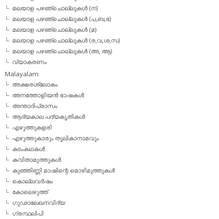
മലയാള പഴഞ്ചൊല്ലുകള്‍ (ന)
മലയാള പഴഞ്ചൊല്ലുകള്‍ (പ,ബ,ഭ)
മലയാള പഴഞ്ചൊല്ലുകള്‍ (മ)
മലയാള പഴഞ്ചൊല്ലുകള്‍ (ര,വ,ശ,സ)
മലയാള പഴഞ്ചൊല്ലുകൾ (അ, ആ)
വ്യാകരണം
Malayalam
അക്ഷരശ്ലോകം
അനത്തോളിയന്‍ ഭാഷകള്‍
അന്താദിപ്രാസം
ആദ്യകാല പദ്യകൃതികള്‍
എഴുത്തുകളരി
എഴുത്തുകാരും തൂലികാനാമവും
കടംകഥകള്‍
കവിതാമുത്തുകള്‍
കുഞ്ഞിണ്ണി മാഷിന്റെ മൊഴിമുത്തുകള്‍
കൊല്ലവര്‍ഷം
കോലെഴുത്ത്
ഗൂഢാലേഖനവിദ്യ
ഗ്രന്ഥലിപി