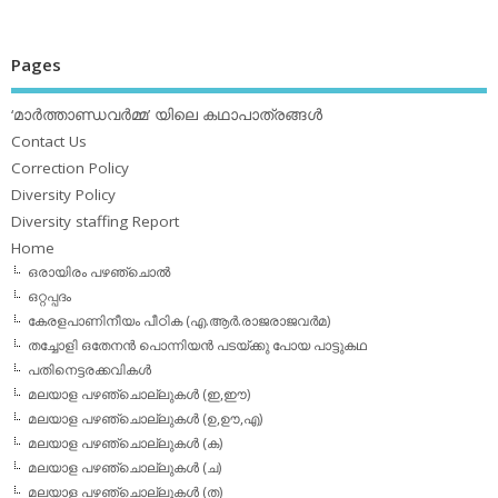
Pages
‘മാര്‍ത്താണ്ഡവര്‍മ്മ’ യിലെ കഥാപാത്രങ്ങള്‍
Contact Us
Correction Policy
Diversity Policy
Diversity staffing Report
Home
ഒരായിരം പഴഞ്ചൊല്‍
ഒറ്റപ്പദം
കേരളപാണിനീയം പീഠിക (എ.ആര്‍.രാജരാജവര്‍മ)
തച്ചോളി ഒതേനൻ പൊന്നിയൻ പടയ്‌ക്കു പോയ പാട്ടുകഥ
പതിനെട്ടരക്കവികള്‍
മലയാള പഴഞ്ചൊല്ലുകള്‍ (ഇ,ഈ)
മലയാള പഴഞ്ചൊല്ലുകള്‍ (ഉ,ഊ,എ)
മലയാള പഴഞ്ചൊല്ലുകള്‍ (ക)
മലയാള പഴഞ്ചൊല്ലുകള്‍ (ച)
മലയാള പഴഞ്ചൊല്ലുകള്‍ (ത)