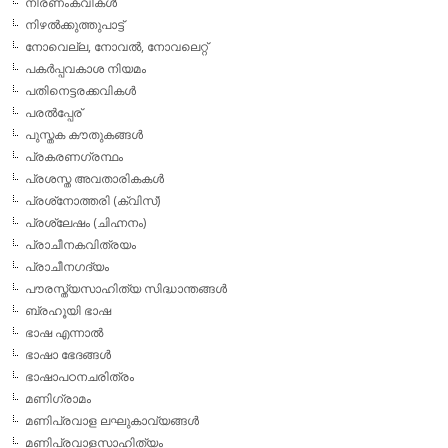
നിരണംകവികള്‍
നിഴല്‍ക്കുത്തുപാട്ട്
നോവെല്ല, നോവല്‍, നോവലെറ്റ്
പകര്‍പ്പവകാശ നിയമം
പതിനെട്ടരക്കവികള്‍
പരല്‍പ്പേര്
പുസ്തക കൗതുകങ്ങള്‍
പ്രകരണഗ്രന്ഥം
പ്രശസ്ത അവതാരികകള്‍
പ്രശ്‌നോത്തരി (ക്വിസ്)
പ്രശ്ലേഷം (ചിഹ്നനം)
പ്രാചീനകവിത്രയം
പ്രാചീനഗദ്യം
പൗരസ്ത്യസാഹിത്യ സിദ്ധാന്തങ്ങള്‍
ബ്രഹൂയി ഭാഷ
ഭാഷ എന്നാല്‍
ഭാഷാ ഭേദങ്ങള്‍
ഭാഷാപഠനചരിത്രം
മണിഗ്രാമം
മണിപ്രവാള ലഘുകാവ്യങ്ങള്‍
മണിപ്രവാളസാഹിത്യം