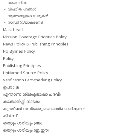
വായനദിനം
വിപരീത പദങ്ങള്‍
വൃത്തങ്ങളുടെ പേരുകള്‍
സന്ധി (വ്യാകരണം)
Mast head
Mission Coverage Priorities Policy
News Policy & Publishing Principles
No Bylines Policy
Policy
Publishing Principles
UnNamed Source Policy
Verification Fact-checking Policy
ഉപഭാഷ
എന്താണ് ശ്രേഷ്ഠഭാഷാ പദവി?
കാക്കാരിശ്ശി നാടകം
കുഞ്ചന്‍ നമ്പ്യാരുടെപഴഞ്ചൊല്ലുകള്‍
ക്വിസ്
തെറ്റും ശരിയും (ആ)
തെറ്റും ശരിയും (ഇ,ഈ)