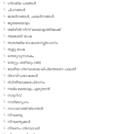
ഗ്രാമ്യ പദങ്ങള്‍
ചിഹ്നങ്ങള്‍
ജന്മദിനങ്ങള്‍, ചരമദിനങ്ങള്‍
ജൂതമലയാളം
തമിഴില്‍ നിന്ന് മലയാളത്തിലേക്ക്
തലശേരി ഭാഷ
താരതമ്യ ഭാഷാശാസ്ത്രപഠനം
തുളു ഭാഷ
തെരുവുനാടകം
തെറ്റും ശരിയും (അ)
ദേശീയ ഗ്രന്ഥശാല ലിപ്യന്തരണ പദ്ധതി
ദ്രാവിഡഭാഷകള്‍
ദ്വിതീയാക്ഷരപ്രാസം
നല്ല മലയാളം എഴുതാന്‍
നാട്ടറിവ്
നാട്യഗൃഹം
നാറാണത്ത് ഭ്രാന്തന്‍
നിഘണ്ടു
നിഘണ്ടുക്കള്‍
നിരണം ഗ്രന്ഥവരി