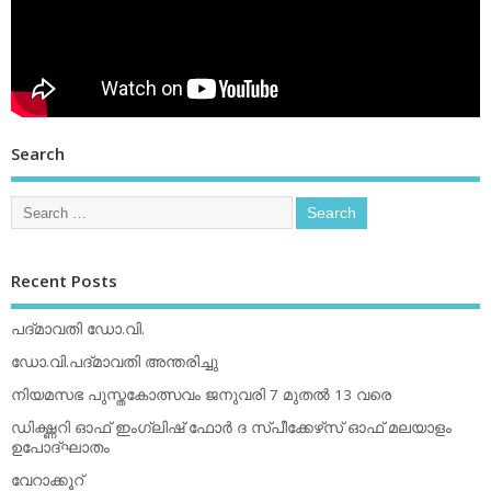
Search
Recent Posts
പദ്മാവതി ഡോ.വി.
ഡോ.വി.പദ്മാവതി അന്തരിച്ചു
നിയമസഭ പുസ്തകോത്സവം ജനുവരി 7 മുതല്‍ 13 വരെ
ഡിക്ഷ്ണറി ഓഫ് ഇംഗ്ലിഷ് ഫോര്‍ ദ സ്പീക്കേഴ്‌സ് ഓഫ് മലയാളം
ഉപോദ്ഘാതം
വേറാക്കൂറ്