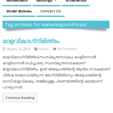
കടംകഥകള്‍
മലയാളം
ഭാഷാജാലം
ഭാഷാ ജാലകം
Contact Us
Tag archives for malavikagnimithram
മാളവികാഗ്‌നിമിത്രം
January 18, 2019
നാടകം
No Comment
മാളവികാഗ്‌നിമിത്രം(സംസ്‌കൃതനാടകം) കാളിദാസന്‍
കാളിദാസന്‍ രചിച്ച ഒരു സംസ്‌കൃതനാടകമാണ്
മാളവികാഗ്‌നിമിത്രം. ഇത് അദ്ദേഹത്തിന്റെ ആദ്യ നാടകമാണ്.
വിദിഷ രാജാവായിരുന്ന അഗ്‌നിമിത്രനും അദ്ദേഹത്തിന്റെ
ദാസി മാളവികയും തമ്മിലുള്ള പ്രണയത്തിന്റെ കഥയാണ്
പറയുന്നത്.
Continue Reading