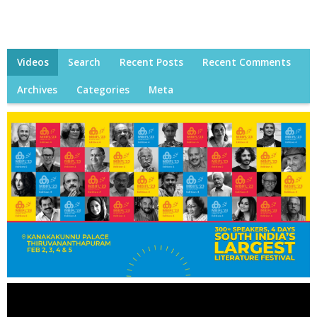
Videos
Search
Recent Posts
Recent Comments
Archives
Categories
Meta