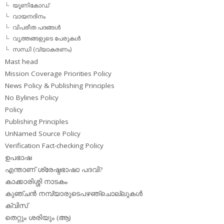
യൂണികോഡ്
വായനദിനം
വിപരീത പദങ്ങള്‍
വൃത്തങ്ങളുടെ പേരുകള്‍
സന്ധി (വ്യാകരണം)
Mast head
Mission Coverage Priorities Policy
News Policy & Publishing Principles
No Bylines Policy
Policy
Publishing Principles
UnNamed Source Policy
Verification Fact-checking Policy
ഉപഭാഷ
എന്താണ് ശ്രേഷ്ഠഭാഷാ പദവി?
കാക്കാരിശ്ശി നാടകം
കുഞ്ചന്‍ നമ്പ്യാരുടെപഴഞ്ചൊല്ലുകള്‍
ക്വിസ്
തെറ്റും ശരിയും (ആ)