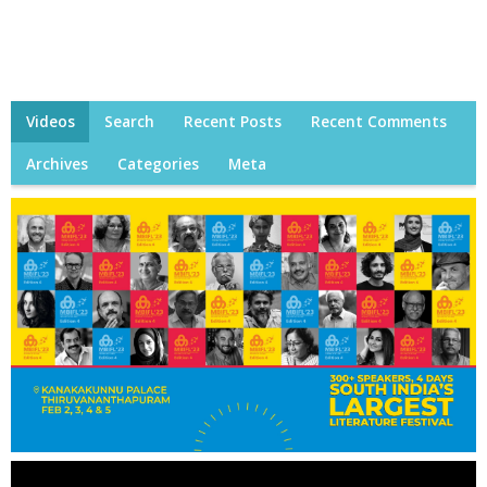
Videos
Search
Recent Posts
Recent Comments
Archives
Categories
Meta