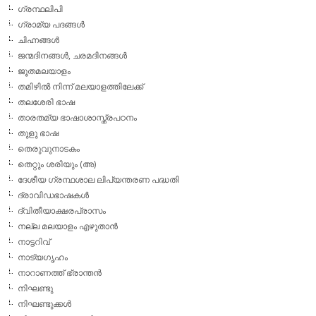
ഗ്രന്ഥലിപി
ഗ്രാമ്യ പദങ്ങള്‍
ചിഹ്നങ്ങള്‍
ജന്മദിനങ്ങള്‍, ചരമദിനങ്ങള്‍
ജൂതമലയാളം
തമിഴില്‍ നിന്ന് മലയാളത്തിലേക്ക്
തലശേരി ഭാഷ
താരതമ്യ ഭാഷാശാസ്ത്രപഠനം
തുളു ഭാഷ
തെരുവുനാടകം
തെറ്റും ശരിയും (അ)
ദേശീയ ഗ്രന്ഥശാല ലിപ്യന്തരണ പദ്ധതി
ദ്രാവിഡഭാഷകള്‍
ദ്വിതീയാക്ഷരപ്രാസം
നല്ല മലയാളം എഴുതാന്‍
നാട്ടറിവ്
നാട്യഗൃഹം
നാറാണത്ത് ഭ്രാന്തന്‍
നിഘണ്ടു
നിഘണ്ടുക്കള്‍