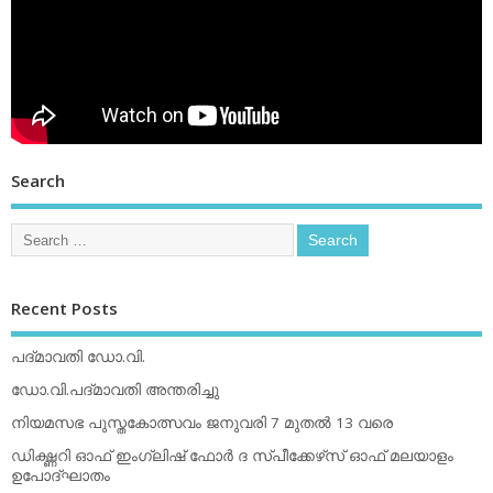
Search
Recent Posts
പദ്മാവതി ഡോ.വി.
ഡോ.വി.പദ്മാവതി അന്തരിച്ചു
നിയമസഭ പുസ്തകോത്സവം ജനുവരി 7 മുതല്‍ 13 വരെ
ഡിക്ഷ്ണറി ഓഫ് ഇംഗ്ലിഷ് ഫോര്‍ ദ സ്പീക്കേഴ്‌സ് ഓഫ് മലയാളം
ഉപോദ്ഘാതം