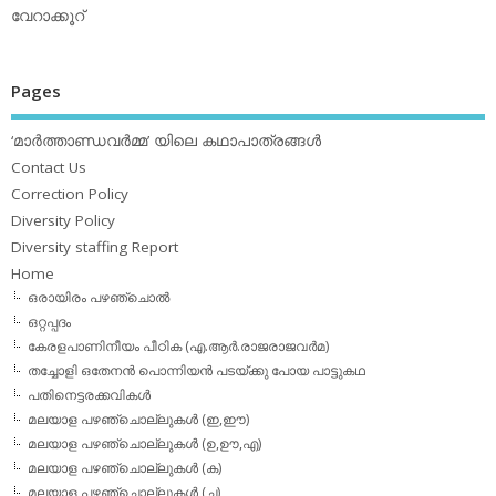
വേറാക്കൂറ്
Pages
‘മാര്‍ത്താണ്ഡവര്‍മ്മ’ യിലെ കഥാപാത്രങ്ങള്‍
Contact Us
Correction Policy
Diversity Policy
Diversity staffing Report
Home
ഒരായിരം പഴഞ്ചൊല്‍
ഒറ്റപ്പദം
കേരളപാണിനീയം പീഠിക (എ.ആര്‍.രാജരാജവര്‍മ)
തച്ചോളി ഒതേനൻ പൊന്നിയൻ പടയ്‌ക്കു പോയ പാട്ടുകഥ
പതിനെട്ടരക്കവികള്‍
മലയാള പഴഞ്ചൊല്ലുകള്‍ (ഇ,ഈ)
മലയാള പഴഞ്ചൊല്ലുകള്‍ (ഉ,ഊ,എ)
മലയാള പഴഞ്ചൊല്ലുകള്‍ (ക)
മലയാള പഴഞ്ചൊല്ലുകള്‍ (ച)