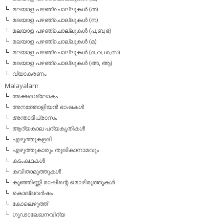
മലയാള പഴഞ്ചൊല്ലുകള്‍ (ത)
മലയാള പഴഞ്ചൊല്ലുകള്‍ (ന)
മലയാള പഴഞ്ചൊല്ലുകള്‍ (പ,ബ,ഭ)
മലയാള പഴഞ്ചൊല്ലുകള്‍ (മ)
മലയാള പഴഞ്ചൊല്ലുകള്‍ (ര,വ,ശ,സ)
മലയാള പഴഞ്ചൊല്ലുകൾ (അ, ആ)
വ്യാകരണം
Malayalam
അക്ഷരശ്ലോകം
അനത്തോളിയന്‍ ഭാഷകള്‍
അന്താദിപ്രാസം
ആദ്യകാല പദ്യകൃതികള്‍
എഴുത്തുകളരി
എഴുത്തുകാരും തൂലികാനാമവും
കടംകഥകള്‍
കവിതാമുത്തുകള്‍
കുഞ്ഞിണ്ണി മാഷിന്റെ മൊഴിമുത്തുകള്‍
കൊല്ലവര്‍ഷം
കോലെഴുത്ത്
ഗൂഢാലേഖനവിദ്യ