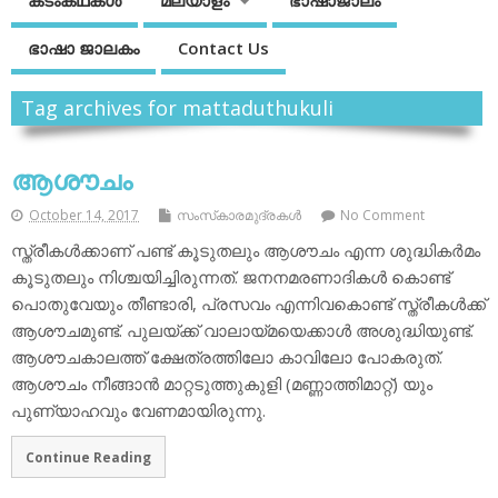
കടംകഥകള്‍
മലയാളം
ഭാഷാജാലം
ഭാഷാ ജാലകം
Contact Us
Tag archives for mattaduthukuli
ആശൗചം
October 14, 2017
സംസ്‌കാരമുദ്രകള്‍
No Comment
സ്ത്രീകള്‍ക്കാണ് പണ്ട് കൂടുതലും ആശൗചം എന്ന ശുദ്ധികര്‍മം
കൂടുതലും നിശ്ചയിച്ചിരുന്നത്. ജനനമരണാദികള്‍ കൊണ്ട്
പൊതുവേയും തീണ്ടാരി, പ്രസവം എന്നിവകൊണ്ട് സ്ത്രീകള്‍ക്ക്
ആശൗചമുണ്ട്. പുലയ്ക്ക് വാലായ്മയെക്കാള്‍ അശുദ്ധിയുണ്ട്.
ആശൗചകാലത്ത് ക്ഷേത്രത്തിലോ കാവിലോ പോകരുത്.
ആശൗചം നീങ്ങാന്‍ മാറ്റടുത്തുകുളി (മണ്ണാത്തിമാറ്റ്) യും
പുണ്യാഹവും വേണമായിരുന്നു.
Continue Reading