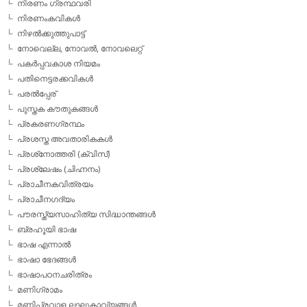
നിരണം ഗ്രന്ഥവരി
നിരണംകവികള്‍
നിഴല്‍ക്കുത്തുപാട്ട്
നോവെല്ല, നോവല്‍, നോവലെറ്റ്
പകര്‍പ്പവകാശ നിയമം
പതിനെട്ടരക്കവികള്‍
പരല്‍പ്പേര്
പുസ്തക കൗതുകങ്ങള്‍
പ്രകരണഗ്രന്ഥം
പ്രശസ്ത അവതാരികകള്‍
പ്രശ്‌നോത്തരി (ക്വിസ്)
പ്രശ്ലേഷം (ചിഹ്നനം)
പ്രാചീനകവിത്രയം
പ്രാചീനഗദ്യം
പൗരസ്ത്യസാഹിത്യ സിദ്ധാന്തങ്ങള്‍
ബ്രഹൂയി ഭാഷ
ഭാഷ എന്നാല്‍
ഭാഷാ ഭേദങ്ങള്‍
ഭാഷാപഠനചരിത്രം
മണിഗ്രാമം
മണിപ്രവാള ലഘുകാവ്യങ്ങള്‍