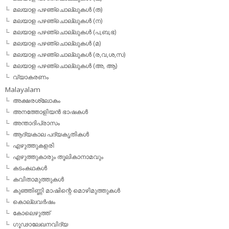
മലയാള പഴഞ്ചൊല്ലുകള്‍ (ത)
മലയാള പഴഞ്ചൊല്ലുകള്‍ (ന)
മലയാള പഴഞ്ചൊല്ലുകള്‍ (പ,ബ,ഭ)
മലയാള പഴഞ്ചൊല്ലുകള്‍ (മ)
മലയാള പഴഞ്ചൊല്ലുകള്‍ (ര,വ,ശ,സ)
മലയാള പഴഞ്ചൊല്ലുകൾ (അ, ആ)
വ്യാകരണം
Malayalam
അക്ഷരശ്ലോകം
അനത്തോളിയന്‍ ഭാഷകള്‍
അന്താദിപ്രാസം
ആദ്യകാല പദ്യകൃതികള്‍
എഴുത്തുകളരി
എഴുത്തുകാരും തൂലികാനാമവും
കടംകഥകള്‍
കവിതാമുത്തുകള്‍
കുഞ്ഞിണ്ണി മാഷിന്റെ മൊഴിമുത്തുകള്‍
കൊല്ലവര്‍ഷം
കോലെഴുത്ത്
ഗൂഢാലേഖനവിദ്യ