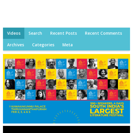
Videos
Search
Recent Posts
Recent Comments
Archives
Categories
Meta