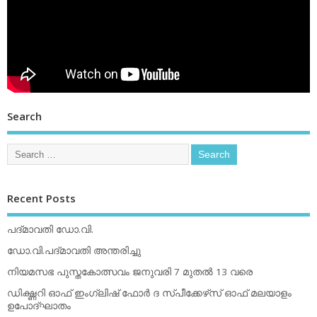
Search
Recent Posts
പദ്മാവതി ഡോ.വി.
ഡോ.വി.പദ്മാവതി അന്തരിച്ചു
നിയമസഭ പുസ്തകോത്സവം ജനുവരി 7 മുതല്‍ 13 വരെ
ഡിക്ഷ്ണറി ഓഫ് ഇംഗ്ലിഷ് ഫോര്‍ ദ സ്പീക്കേഴ്‌സ് ഓഫ് മലയാളം
ഉപോദ്ഘാതം