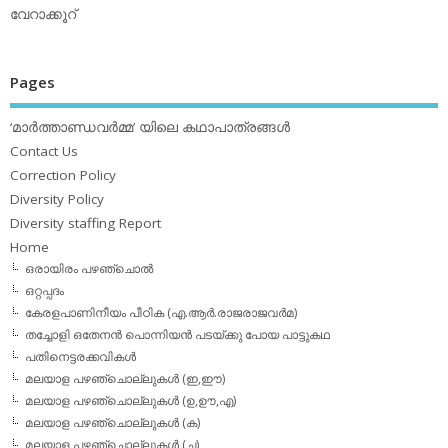
വേറാക്കൂറ്
Pages
‘മാര്‍ത്താണ്ഡവര്‍മ്മ’ യിലെ കഥാപാത്രങ്ങള്‍
Contact Us
Correction Policy
Diversity Policy
Diversity staffing Report
Home
ഒരായിരം പഴഞ്ചൊല്‍
ഒറ്റപ്പദം
കേരളപാണിനീയം പീഠിക (എ.ആര്‍.രാജരാജവര്‍മ)
തച്ചോളി ഒതേനൻ പൊന്നിയൻ പടയ്‌ക്കു പോയ പാട്ടുകഥ
പതിനെട്ടരക്കവികള്‍
മലയാള പഴഞ്ചൊല്ലുകള്‍ (ഇ,ഈ)
മലയാള പഴഞ്ചൊല്ലുകള്‍ (ഉ,ഊ,എ)
മലയാള പഴഞ്ചൊല്ലുകള്‍ (ക)
മലയാള പഴഞ്ചൊല്ലുകള്‍ (ച)