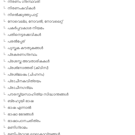
നിരണം ഗ്രന്ഥവരി
നിരണംകവികള്‍
നിഴല്‍ക്കുത്തുപാട്ട്
നോവെല്ല, നോവല്‍, നോവലെറ്റ്
പകര്‍പ്പവകാശ നിയമം
പതിനെട്ടരക്കവികള്‍
പരല്‍പ്പേര്
പുസ്തക കൗതുകങ്ങള്‍
പ്രകരണഗ്രന്ഥം
പ്രശസ്ത അവതാരികകള്‍
പ്രശ്‌നോത്തരി (ക്വിസ്)
പ്രശ്ലേഷം (ചിഹ്നനം)
പ്രാചീനകവിത്രയം
പ്രാചീനഗദ്യം
പൗരസ്ത്യസാഹിത്യ സിദ്ധാന്തങ്ങള്‍
ബ്രഹൂയി ഭാഷ
ഭാഷ എന്നാല്‍
ഭാഷാ ഭേദങ്ങള്‍
ഭാഷാപഠനചരിത്രം
മണിഗ്രാമം
മണിപ്രവാള ലഘുകാവ്യങ്ങള്‍