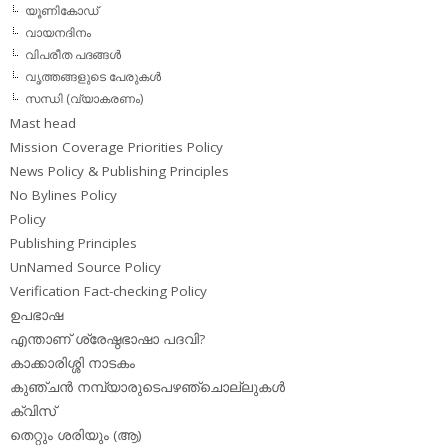
യൂണികോഡ്
വായനദിനം
വിപരീത പദങ്ങള്‍
വൃത്തങ്ങളുടെ പേരുകള്‍
സന്ധി (വ്യാകരണം)
Mast head
Mission Coverage Priorities Policy
News Policy & Publishing Principles
No Bylines Policy
Policy
Publishing Principles
UnNamed Source Policy
Verification Fact-checking Policy
ഉപഭാഷ
എന്താണ് ശ്രേഷ്ഠഭാഷാ പദവി?
കാക്കാരിശ്ശി നാടകം
കുഞ്ചന്‍ നമ്പ്യാരുടെപഴഞ്ചൊല്ലുകള്‍
ക്വിസ്
തെറ്റും ശരിയും (ആ)