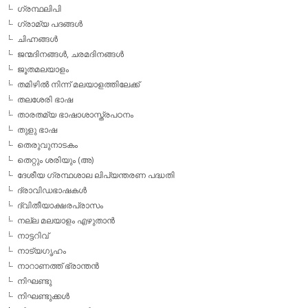
ഗ്രന്ഥലിപി
ഗ്രാമ്യ പദങ്ങള്‍
ചിഹ്നങ്ങള്‍
ജന്മദിനങ്ങള്‍, ചരമദിനങ്ങള്‍
ജൂതമലയാളം
തമിഴില്‍ നിന്ന് മലയാളത്തിലേക്ക്
തലശേരി ഭാഷ
താരതമ്യ ഭാഷാശാസ്ത്രപഠനം
തുളു ഭാഷ
തെരുവുനാടകം
തെറ്റും ശരിയും (അ)
ദേശീയ ഗ്രന്ഥശാല ലിപ്യന്തരണ പദ്ധതി
ദ്രാവിഡഭാഷകള്‍
ദ്വിതീയാക്ഷരപ്രാസം
നല്ല മലയാളം എഴുതാന്‍
നാട്ടറിവ്
നാട്യഗൃഹം
നാറാണത്ത് ഭ്രാന്തന്‍
നിഘണ്ടു
നിഘണ്ടുക്കള്‍