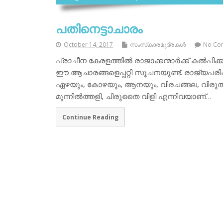
പതിനെട്ടാചാരം
October 14, 2017
സംസ്‌കാരമുദ്രകള്‍
No Co
പ്രാചീന കേരളത്തില്‍ രാജാക്കന്മാര്‍ക്ക് കല്‍പിക്
ഈ ആചാരങ്ങളെപ്പറ്റി സൂചനയുണ്ട്. രാജ്യപരിപ
ഏഴയും, കോഴയും, ആനയും, വീരചങ്ങല, വിരുത്, വാദ്
മുന്നില്‍ത്തളി, ചിരുതൈ വിളി എന്നിവയാണ്…
Continue Reading