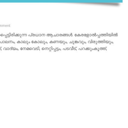
mment
കപ്പെട്ടിരിക്കുന്ന പ്രധാന ആചാരങ്ങള്‍. കേരളോല്‍പ്പത്തിയില്‍
ാലനം, കാലും കോലും, കണയും, ചുങ്കവും, വിരുത്തിയും,
യം, നേമവെടി, നെറ്റിപ്പട്ടം, പടവീട്, പറക്കുംകൂത്ത്,