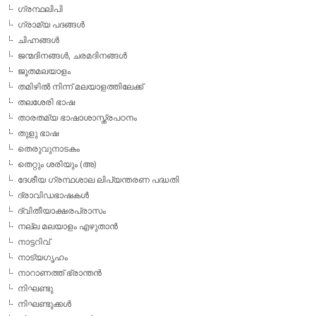
ഗ്രന്ഥലിപി
ഗ്രാമ്യ പദങ്ങള്‍
ചിഹ്നങ്ങള്‍
ജന്മദിനങ്ങള്‍, ചരമദിനങ്ങള്‍
ജൂതമലയാളം
തമിഴില്‍ നിന്ന് മലയാളത്തിലേക്ക്
തലശേരി ഭാഷ
താരതമ്യ ഭാഷാശാസ്ത്രപഠനം
തുളു ഭാഷ
തെരുവുനാടകം
തെറ്റും ശരിയും (അ)
ദേശീയ ഗ്രന്ഥശാല ലിപ്യന്തരണ പദ്ധതി
ദ്രാവിഡഭാഷകള്‍
ദ്വിതീയാക്ഷരപ്രാസം
നല്ല മലയാളം എഴുതാന്‍
നാട്ടറിവ്
നാട്യഗൃഹം
നാറാണത്ത് ഭ്രാന്തന്‍
നിഘണ്ടു
നിഘണ്ടുക്കള്‍