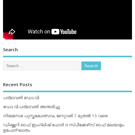
Search
Recent Posts
പദ്മാവതി ഡോ.വി.
ഡോ.വി.പദ്മാവതി അന്തരിച്ചു
നിയമസഭ പുസ്തകോത്സവം ജനുവരി 7 മുതല്‍ 13 വരെ
ഡിക്ഷ്ണറി ഓഫ് ഇംഗ്ലിഷ് ഫോര്‍ ദ സ്പീക്കേഴ്‌സ് ഓഫ് മലയാളം
ഉപോദ്ഘാതം