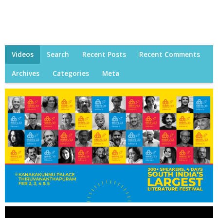
Videos
Search
Recent Posts
Recent Comments
Archives
Categories
Meta