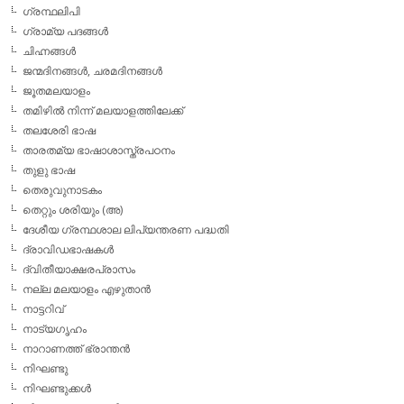
ഗ്രന്ഥലിപി
ഗ്രാമ്യ പദങ്ങള്‍
ചിഹ്നങ്ങള്‍
ജന്മദിനങ്ങള്‍, ചരമദിനങ്ങള്‍
ജൂതമലയാളം
തമിഴില്‍ നിന്ന് മലയാളത്തിലേക്ക്
തലശേരി ഭാഷ
താരതമ്യ ഭാഷാശാസ്ത്രപഠനം
തുളു ഭാഷ
തെരുവുനാടകം
തെറ്റും ശരിയും (അ)
ദേശീയ ഗ്രന്ഥശാല ലിപ്യന്തരണ പദ്ധതി
ദ്രാവിഡഭാഷകള്‍
ദ്വിതീയാക്ഷരപ്രാസം
നല്ല മലയാളം എഴുതാന്‍
നാട്ടറിവ്
നാട്യഗൃഹം
നാറാണത്ത് ഭ്രാന്തന്‍
നിഘണ്ടു
നിഘണ്ടുക്കള്‍