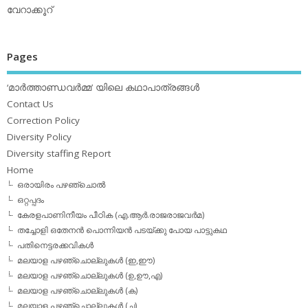
വേറാക്കൂറ്
Pages
‘മാര്‍ത്താണ്ഡവര്‍മ്മ’ യിലെ കഥാപാത്രങ്ങള്‍
Contact Us
Correction Policy
Diversity Policy
Diversity staffing Report
Home
ഒരായിരം പഴഞ്ചൊല്‍
ഒറ്റപ്പദം
കേരളപാണിനീയം പീഠിക (എ.ആര്‍.രാജരാജവര്‍മ)
തച്ചോളി ഒതേനൻ പൊന്നിയൻ പടയ്‌ക്കു പോയ പാട്ടുകഥ
പതിനെട്ടരക്കവികള്‍
മലയാള പഴഞ്ചൊല്ലുകള്‍ (ഇ,ഈ)
മലയാള പഴഞ്ചൊല്ലുകള്‍ (ഉ,ഊ,എ)
മലയാള പഴഞ്ചൊല്ലുകള്‍ (ക)
മലയാള പഴഞ്ചൊല്ലുകള്‍ (ച)