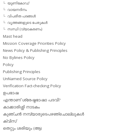
യൂണികോഡ്
വായനദിനം
വിപരീത പദങ്ങള്‍
വൃത്തങ്ങളുടെ പേരുകള്‍
സന്ധി (വ്യാകരണം)
Mast head
Mission Coverage Priorities Policy
News Policy & Publishing Principles
No Bylines Policy
Policy
Publishing Principles
UnNamed Source Policy
Verification Fact-checking Policy
ഉപഭാഷ
എന്താണ് ശ്രേഷ്ഠഭാഷാ പദവി?
കാക്കാരിശ്ശി നാടകം
കുഞ്ചന്‍ നമ്പ്യാരുടെപഴഞ്ചൊല്ലുകള്‍
ക്വിസ്
തെറ്റും ശരിയും (ആ)