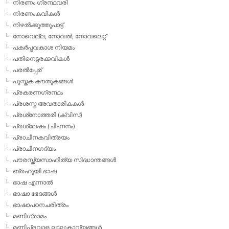
നിരണം ഗ്രന്ഥവരി
നിരണംകവികള്‍
നിഴല്‍ക്കുത്തുപാട്ട്
നോവെല്ല, നോവല്‍, നോവലെറ്റ്
പകര്‍പ്പവകാശ നിയമം
പതിനെട്ടരക്കവികള്‍
പരല്‍പ്പേര്
പുസ്തക കൗതുകങ്ങള്‍
പ്രകരണഗ്രന്ഥം
പ്രശസ്ത അവതാരികകള്‍
പ്രശ്‌നോത്തരി (ക്വിസ്)
പ്രശ്ലേഷം (ചിഹ്നനം)
പ്രാചീനകവിത്രയം
പ്രാചീനഗദ്യം
പൗരസ്ത്യസാഹിത്യ സിദ്ധാന്തങ്ങള്‍
ബ്രഹൂയി ഭാഷ
ഭാഷ എന്നാല്‍
ഭാഷാ ഭേദങ്ങള്‍
ഭാഷാപഠനചരിത്രം
മണിഗ്രാമം
മണിപ്രവാള ലഘുകാവ്യങ്ങള്‍