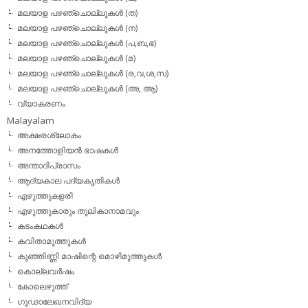
മലയാള പഴഞ്ചൊല്ലുകള്‍ (ത)
മലയാള പഴഞ്ചൊല്ലുകള്‍ (ന)
മലയാള പഴഞ്ചൊല്ലുകള്‍ (പ,ബ,ഭ)
മലയാള പഴഞ്ചൊല്ലുകള്‍ (മ)
മലയാള പഴഞ്ചൊല്ലുകള്‍ (ര,വ,ശ,സ)
മലയാള പഴഞ്ചൊല്ലുകൾ (അ, ആ)
വ്യാകരണം
Malayalam
അക്ഷരശ്ലോകം
അനത്തോളിയന്‍ ഭാഷകള്‍
അന്താദിപ്രാസം
ആദ്യകാല പദ്യകൃതികള്‍
എഴുത്തുകളരി
എഴുത്തുകാരും തൂലികാനാമവും
കടംകഥകള്‍
കവിതാമുത്തുകള്‍
കുഞ്ഞിണ്ണി മാഷിന്റെ മൊഴിമുത്തുകള്‍
കൊല്ലവര്‍ഷം
കോലെഴുത്ത്
ഗൂഢാലേഖനവിദ്യ