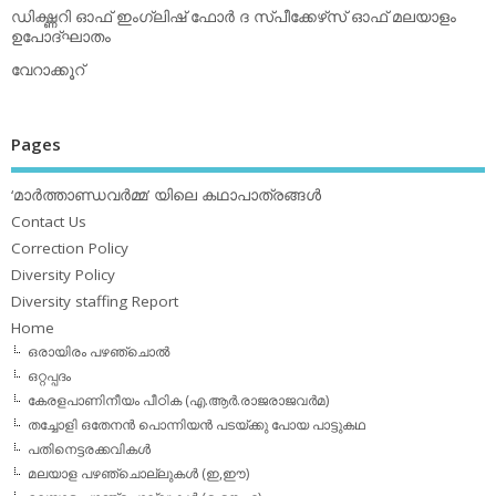
ഡിക്ഷ്ണറി ഓഫ് ഇംഗ്ലിഷ് ഫോര്‍ ദ സ്പീക്കേഴ്‌സ് ഓഫ് മലയാളം
ഉപോദ്ഘാതം
വേറാക്കൂറ്
Pages
‘മാര്‍ത്താണ്ഡവര്‍മ്മ’ യിലെ കഥാപാത്രങ്ങള്‍
Contact Us
Correction Policy
Diversity Policy
Diversity staffing Report
Home
ഒരായിരം പഴഞ്ചൊല്‍
ഒറ്റപ്പദം
കേരളപാണിനീയം പീഠിക (എ.ആര്‍.രാജരാജവര്‍മ)
തച്ചോളി ഒതേനൻ പൊന്നിയൻ പടയ്‌ക്കു പോയ പാട്ടുകഥ
പതിനെട്ടരക്കവികള്‍
മലയാള പഴഞ്ചൊല്ലുകള്‍ (ഇ,ഈ)