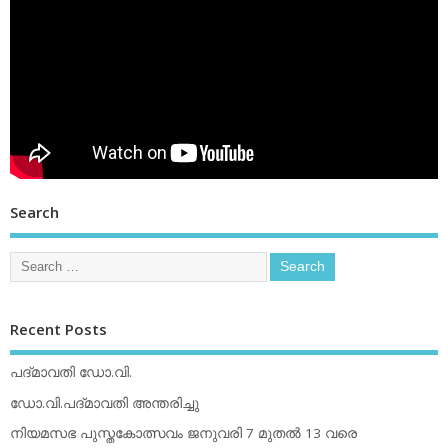
Search
Recent Posts
പദ്മാവതി ഡോ.വി.
ഡോ.വി.പദ്മാവതി അന്തരിച്ചു
നിയമസഭ പുസ്തകോത്സവം ജനുവരി 7 മുതല്‍ 13 വരെ