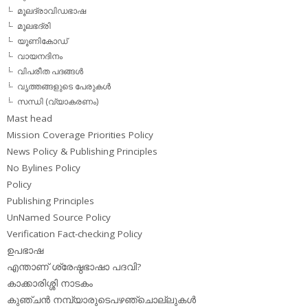
മൂലദ്രാവിഡഭാഷ
മൂലഭദ്രി
യൂണികോഡ്
വായനദിനം
വിപരീത പദങ്ങള്‍
വൃത്തങ്ങളുടെ പേരുകള്‍
സന്ധി (വ്യാകരണം)
Mast head
Mission Coverage Priorities Policy
News Policy & Publishing Principles
No Bylines Policy
Policy
Publishing Principles
UnNamed Source Policy
Verification Fact-checking Policy
ഉപഭാഷ
എന്താണ് ശ്രേഷ്ഠഭാഷാ പദവി?
കാക്കാരിശ്ശി നാടകം
കുഞ്ചന്‍ നമ്പ്യാരുടെപഴഞ്ചൊല്ലുകള്‍