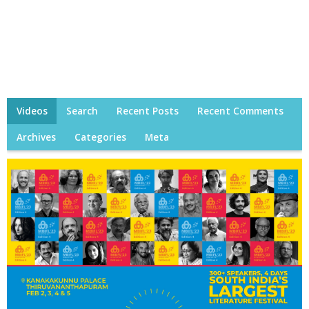
Videos
Search
Recent Posts
Recent Comments
Archives
Categories
Meta