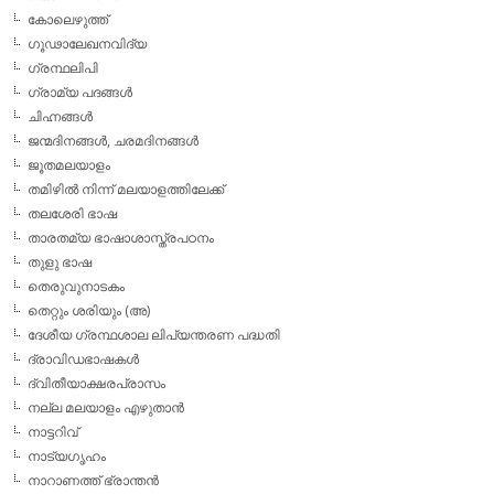
കോലെഴുത്ത്
ഗൂഢാലേഖനവിദ്യ
ഗ്രന്ഥലിപി
ഗ്രാമ്യ പദങ്ങള്‍
ചിഹ്നങ്ങള്‍
ജന്മദിനങ്ങള്‍, ചരമദിനങ്ങള്‍
ജൂതമലയാളം
തമിഴില്‍ നിന്ന് മലയാളത്തിലേക്ക്
തലശേരി ഭാഷ
താരതമ്യ ഭാഷാശാസ്ത്രപഠനം
തുളു ഭാഷ
തെരുവുനാടകം
തെറ്റും ശരിയും (അ)
ദേശീയ ഗ്രന്ഥശാല ലിപ്യന്തരണ പദ്ധതി
ദ്രാവിഡഭാഷകള്‍
ദ്വിതീയാക്ഷരപ്രാസം
നല്ല മലയാളം എഴുതാന്‍
നാട്ടറിവ്
നാട്യഗൃഹം
നാറാണത്ത് ഭ്രാന്തന്‍