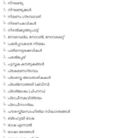
നിഘണ്ടു
നിഘണ്ടുക്കള്‍
നിരണം ഗ്രന്ഥവരി
നിരണംകവികള്‍
നിഴല്‍ക്കുത്തുപാട്ട്
നോവെല്ല, നോവല്‍, നോവലെറ്റ്
പകര്‍പ്പവകാശ നിയമം
പതിനെട്ടരക്കവികള്‍
പരല്‍പ്പേര്
പുസ്തക കൗതുകങ്ങള്‍
പ്രകരണഗ്രന്ഥം
പ്രശസ്ത അവതാരികകള്‍
പ്രശ്‌നോത്തരി (ക്വിസ്)
പ്രശ്ലേഷം (ചിഹ്നനം)
പ്രാചീനകവിത്രയം
പ്രാചീനഗദ്യം
പൗരസ്ത്യസാഹിത്യ സിദ്ധാന്തങ്ങള്‍
ബ്രഹൂയി ഭാഷ
ഭാഷ എന്നാല്‍
ഭാഷാ ഭേദങ്ങള്‍