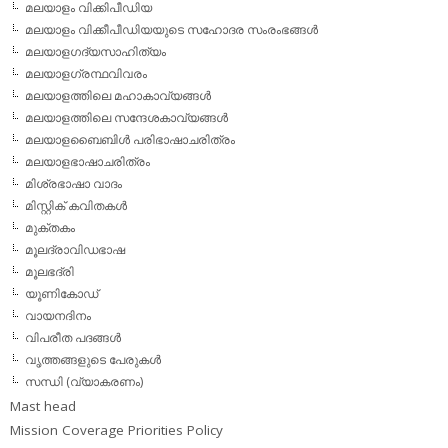
മലയാളം വിക്കിപീഡിയ
മലയാളം വിക്കീപീഡിയയുടെ സഹോദര സംരംഭങ്ങള്‍
മലയാളഗദ്യസാഹിത്യം
മലയാളഗ്രന്ഥവിവരം
മലയാളത്തിലെ മഹാകാവ്യങ്ങള്‍
മലയാളത്തിലെ സന്ദേശകാവ്യങ്ങള്‍
മലയാളബൈബിള്‍ പരിഭാഷാചരിത്രം
മലയാളഭാഷാചരിത്രം
മിശ്രഭാഷാ വാദം
മിസ്റ്റിക് കവിതകള്‍
മുക്തകം
മൂലദ്രാവിഡഭാഷ
മൂലഭദ്രി
യൂണികോഡ്
വായനദിനം
വിപരീത പദങ്ങള്‍
വൃത്തങ്ങളുടെ പേരുകള്‍
സന്ധി (വ്യാകരണം)
Mast head
Mission Coverage Priorities Policy