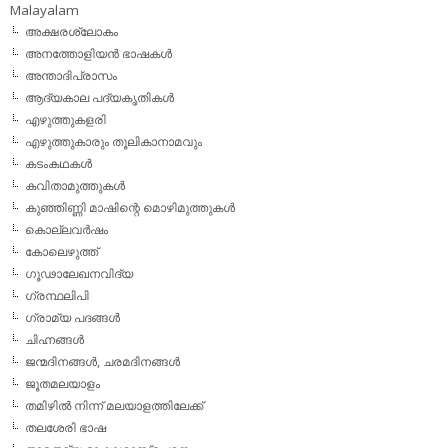
Malayalam
അക്ഷരശ്ലോകം
അനത്തോളിയന്‍ ഭാഷകള്‍
അന്താദിപ്രാസം
ആദ്യകാല പദ്യകൃതികള്‍
എഴുത്തുകളരി
എഴുത്തുകാരും തൂലികാനാമവും
കടംകഥകള്‍
കവിതാമുത്തുകള്‍
കുഞ്ഞിണ്ണി മാഷിന്റെ മൊഴിമുത്തുകള്‍
കൊല്ലവര്‍ഷം
കോലെഴുത്ത്
ഗൂഢാലേഖനവിദ്യ
ഗ്രന്ഥലിപി
ഗ്രാമ്യ പദങ്ങള്‍
ചിഹ്നങ്ങള്‍
ജന്മദിനങ്ങള്‍, ചരമദിനങ്ങള്‍
ജൂതമലയാളം
തമിഴില്‍ നിന്ന് മലയാളത്തിലേക്ക്
തലശേരി ഭാഷ