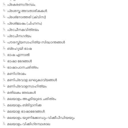
പ്രകരണഗ്രന്ഥം
പ്രശസ്ത അവതാരികകള്‍
പ്രശ്‌നോത്തരി (ക്വിസ്)
പ്രശ്ലേഷം (ചിഹ്നനം)
പ്രാചീനകവിത്രയം
പ്രാചീനഗദ്യം
പൗരസ്ത്യസാഹിത്യ സിദ്ധാന്തങ്ങള്‍
ബ്രഹൂയി ഭാഷ
ഭാഷ എന്നാല്‍
ഭാഷാ ഭേദങ്ങള്‍
ഭാഷാപഠനചരിത്രം
മണിഗ്രാമം
മണിപ്രവാള ലഘുകാവ്യങ്ങള്‍
മണിപ്രവാളസാഹിത്യം
മതിലകം രേഖകള്‍
മലയാളം അച്ചടിയുടെ ചരിത്രം
മലയാളം ബ്രിട്ടാനിക്ക
മലയാള ഭാഷാഭേദങ്ങള്‍
മലയാളം യൂണിക്കോഡും വിക്കീപീഡിയയും
മലയാളം വിക്കിഗ്രന്ഥശാല