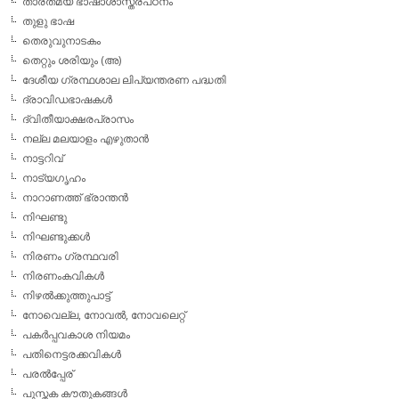
താരതമ്യ ഭാഷാശാസ്ത്രപഠനം
തുളു ഭാഷ
തെരുവുനാടകം
തെറ്റും ശരിയും (അ)
ദേശീയ ഗ്രന്ഥശാല ലിപ്യന്തരണ പദ്ധതി
ദ്രാവിഡഭാഷകള്‍
ദ്വിതീയാക്ഷരപ്രാസം
നല്ല മലയാളം എഴുതാന്‍
നാട്ടറിവ്
നാട്യഗൃഹം
നാറാണത്ത് ഭ്രാന്തന്‍
നിഘണ്ടു
നിഘണ്ടുക്കള്‍
നിരണം ഗ്രന്ഥവരി
നിരണംകവികള്‍
നിഴല്‍ക്കുത്തുപാട്ട്
നോവെല്ല, നോവല്‍, നോവലെറ്റ്
പകര്‍പ്പവകാശ നിയമം
പതിനെട്ടരക്കവികള്‍
പരല്‍പ്പേര്
പുസ്തക കൗതുകങ്ങള്‍