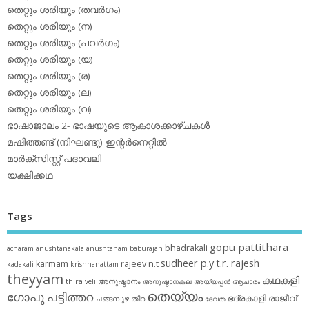
തെറ്റും ശരിയും (തവര്‍ഗം)
തെറ്റും ശരിയും (ന)
തെറ്റും ശരിയും (പവര്‍ഗം)
തെറ്റും ശരിയും (യ)
തെറ്റും ശരിയും (ര)
തെറ്റും ശരിയും (ല)
തെറ്റും ശരിയും (വ)
ഭാഷാജാലം 2- ഭാഷയുടെ ആകാശക്കാഴ്ചകള്‍
മഷിത്തണ്ട് (നിഘണ്ടു) ഇന്റര്‍നെറ്റില്‍
മാര്‍ക്‌സിസ്റ്റ് പദാവലി
യക്ഷിക്കഥ
Tags
gopu pattithara
bhadrakali
acharam
anushtanakala
anushtanam
baburajan
sudheer p.y
t.r. rajesh
karmam
rajeev n.t
kadakali
krishnanattam
theyyam
കഥകളി
thira
അനുഷ്ഠാനം
veli
അനുഷ്ഠാനകല
അയ്യപ്പന്‍
ആചാരം
തെയ്യം
ഗോപു പട്ടിത്തറ
ഭദ്രകാളി
രാജീവ്
ചങ്ങമ്പുഴ
തിറ
ദേവത