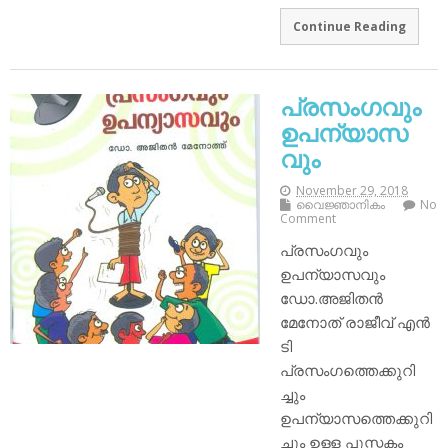
Continue Reading
പ്രസംഗവും
ഉപന്യാസ
വും
November 29, 2018
വൈജ്ഞാനികം
No
Comment
പ്രസംഗവും
ഉപന്യാസവും
ഡോ.അജിതൻ
മേനോത് രാജീവ് എൻ
ടി
പ്രസംഗത്തെക്കുറി
ച്ചും
ഉപന്യാസത്തെക്കുറി
ച്ചും ഉള്ള പുസ്തകം