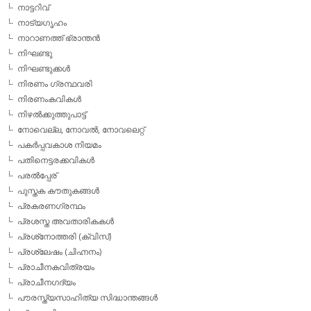
നാട്ടറിവ്
നാട്യഗൃഹം
നാറാണത്ത് ഭ്രാന്തന്‍
നിഘണ്ടു
നിഘണ്ടുക്കള്‍
നിരണം ഗ്രന്ഥവരി
നിരണംകവികള്‍
നിഴല്‍ക്കുത്തുപാട്ട്
നോവെല്ല, നോവല്‍, നോവലെറ്റ്
പകര്‍പ്പവകാശ നിയമം
പതിനെട്ടരക്കവികള്‍
പരല്‍പ്പേര്
പുസ്തക കൗതുകങ്ങള്‍
പ്രകരണഗ്രന്ഥം
പ്രശസ്ത അവതാരികകള്‍
പ്രശ്‌നോത്തരി (ക്വിസ്)
പ്രശ്ലേഷം (ചിഹ്നനം)
പ്രാചീനകവിത്രയം
പ്രാചീനഗദ്യം
പൗരസ്ത്യസാഹിത്യ സിദ്ധാന്തങ്ങള്‍