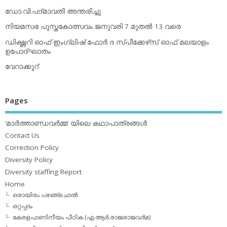
ഡോ.വി.പദ്മാവതി അന്തരിച്ചു
നിയമസഭ പുസ്തകോത്സവം ജനുവരി 7 മുതല്‍ 13 വരെ
ഡിക്ഷ്ണറി ഓഫ് ഇംഗ്ലിഷ് ഫോര്‍ ദ സ്പീക്കേഴ്‌സ് ഓഫ് മലയാളം
ഉപോദ്ഘാതം
വേറാക്കൂറ്
Pages
‘മാര്‍ത്താണ്ഡവര്‍മ്മ’ യിലെ കഥാപാത്രങ്ങള്‍
Contact Us
Correction Policy
Diversity Policy
Diversity staffing Report
Home
ഒരായിരം പഴഞ്ചൊല്‍
ഒറ്റപ്പദം
കേരളപാണിനീയം പീഠിക (എ.ആര്‍.രാജരാജവര്‍മ)