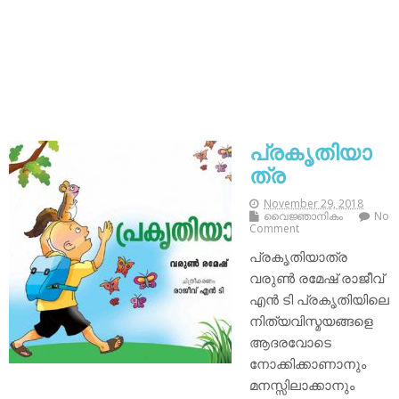
പ്രകൃതിയാ
ത്ര
November 29, 2018
വൈജ്ഞാനികം
No
Comment
പ്രകൃതിയാത്ര
വരുൺ രമേഷ് രാജീവ്
എൻ ടി പ്രകൃതിയിലെ
നിത്യവിസ്മയങ്ങളെ
ആദരവോടെ
നോക്കിക്കാണാനും
മനസ്സിലാക്കാനും