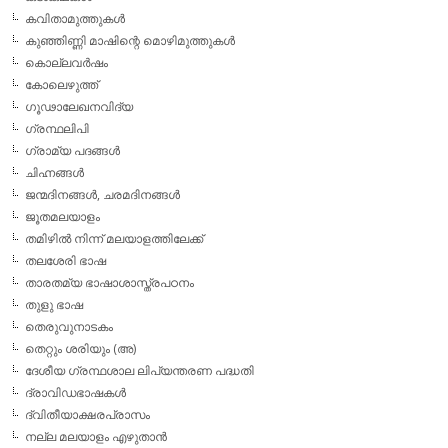
കവിതാമുത്തുകള്‍
കുഞ്ഞിണ്ണി മാഷിന്റെ മൊഴിമുത്തുകള്‍
കൊല്ലവര്‍ഷം
കോലെഴുത്ത്
ഗൂഢാലേഖനവിദ്യ
ഗ്രന്ഥലിപി
ഗ്രാമ്യ പദങ്ങള്‍
ചിഹ്നങ്ങള്‍
ജന്മദിനങ്ങള്‍, ചരമദിനങ്ങള്‍
ജൂതമലയാളം
തമിഴില്‍ നിന്ന് മലയാളത്തിലേക്ക്
തലശേരി ഭാഷ
താരതമ്യ ഭാഷാശാസ്ത്രപഠനം
തുളു ഭാഷ
തെരുവുനാടകം
തെറ്റും ശരിയും (അ)
ദേശീയ ഗ്രന്ഥശാല ലിപ്യന്തരണ പദ്ധതി
ദ്രാവിഡഭാഷകള്‍
ദ്വിതീയാക്ഷരപ്രാസം
നല്ല മലയാളം എഴുതാന്‍