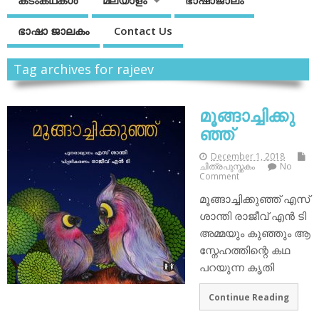
കടംകഥകള്‍
മലയാളം
ഭാഷാജാലം
ഭാഷാ ജാലകം
Contact Us
Tag archives for rajeev
മൂങ്ങാച്ചിക്കു
ഞ്ഞ്
December 1, 2018
ചിത്രപുസ്തകം
No
Comment
മൂങ്ങാച്ചിക്കുഞ്ഞ് എസ്
ശാന്തി രാജീവ് എന്‍ ടി
അമ്മയും കുഞ്ഞും ആ
സ്നേഹത്തിന്റെ കഥ
പറയുന്ന കൃതി
Continue Reading