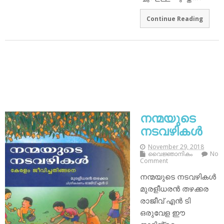
Continue Reading
നന്മയുടെ
നടവഴികൾ
November 29, 2018
വൈജ്ഞാനികം
No
Comment
നന്മയുടെ നടവഴികൾ
മുരളീധരൻ തഴക്കര
രാജീവ് എൻ ടി
ഒരുവേള ഈ