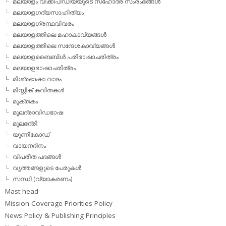
മലയാളം വിക്കീപീഡിയയുടെ സഹോദര സംരംഭങ്ങള്‍
മലയാളഗദ്യസാഹിത്യം
മലയാളഗ്രന്ഥവിവരം
മലയാളത്തിലെ മഹാകാവ്യങ്ങള്‍
മലയാളത്തിലെ സന്ദേശകാവ്യങ്ങള്‍
മലയാളബൈബിള്‍ പരിഭാഷാചരിത്രം
മലയാളഭാഷാചരിത്രം
മിശ്രഭാഷാ വാദം
മിസ്റ്റിക് കവിതകള്‍
മുക്തകം
മൂലദ്രാവിഡഭാഷ
മൂലഭദ്രി
യൂണികോഡ്
വായനദിനം
വിപരീത പദങ്ങള്‍
വൃത്തങ്ങളുടെ പേരുകള്‍
സന്ധി (വ്യാകരണം)
Mast head
Mission Coverage Priorities Policy
News Policy & Publishing Principles