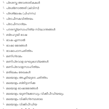
പ്രശസ്ത അവതാരികകള്‍
പ്രശ്‌നോത്തരി (ക്വിസ്)
പ്രശ്ലേഷം (ചിഹ്നനം)
പ്രാചീനകവിത്രയം
പ്രാചീനഗദ്യം
പൗരസ്ത്യസാഹിത്യ സിദ്ധാന്തങ്ങള്‍
ബ്രഹൂയി ഭാഷ
ഭാഷ എന്നാല്‍
ഭാഷാ ഭേദങ്ങള്‍
ഭാഷാപഠനചരിത്രം
മണിഗ്രാമം
മണിപ്രവാള ലഘുകാവ്യങ്ങള്‍
മണിപ്രവാളസാഹിത്യം
മതിലകം രേഖകള്‍
മലയാളം അച്ചടിയുടെ ചരിത്രം
മലയാളം ബ്രിട്ടാനിക്ക
മലയാള ഭാഷാഭേദങ്ങള്‍
മലയാളം യൂണിക്കോഡും വിക്കീപീഡിയയും
മലയാളം വിക്കിഗ്രന്ഥശാല
മലയാളം വിക്കിപീഡിയ