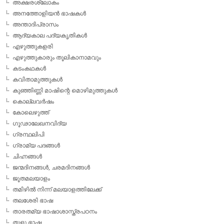
അക്ഷരശ്ലോകം
അനത്തോളിയന്‍ ഭാഷകള്‍
അന്താദിപ്രാസം
ആദ്യകാല പദ്യകൃതികള്‍
എഴുത്തുകളരി
എഴുത്തുകാരും തൂലികാനാമവും
കടംകഥകള്‍
കവിതാമുത്തുകള്‍
കുഞ്ഞിണ്ണി മാഷിന്റെ മൊഴിമുത്തുകള്‍
കൊല്ലവര്‍ഷം
കോലെഴുത്ത്
ഗൂഢാലേഖനവിദ്യ
ഗ്രന്ഥലിപി
ഗ്രാമ്യ പദങ്ങള്‍
ചിഹ്നങ്ങള്‍
ജന്മദിനങ്ങള്‍, ചരമദിനങ്ങള്‍
ജൂതമലയാളം
തമിഴില്‍ നിന്ന് മലയാളത്തിലേക്ക്
തലശേരി ഭാഷ
താരതമ്യ ഭാഷാശാസ്ത്രപഠനം
തുളു ഭാഷ