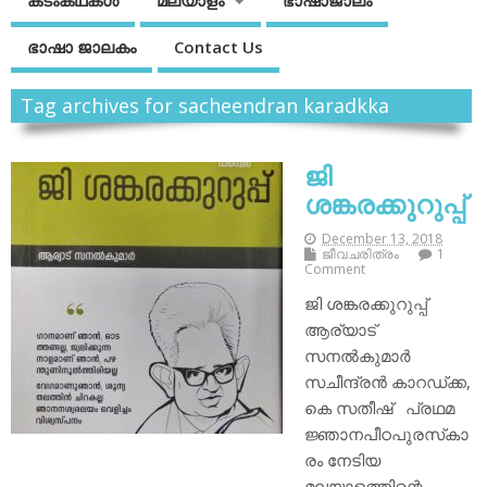
കടംകഥകള്‍
മലയാളം
ഭാഷാജാലം
ഭാഷാ ജാലകം
Contact Us
Tag archives for sacheendran karadkka
ജി
ശങ്കരക്കുറുപ്പ്
December 13, 2018
ജീവചരിത്രം
1
Comment
ജി ശങ്കരക്കുറുപ്പ്
ആര്യാട്
സനല്‍കുമാര്‍
സചീന്ദ്രന്‍ കാറഡ്ക്ക,
കെ സതീഷ് പ്രഥമ
ജ്ഞാനപീഠപുരസ്‌കാ
രം നേടിയ
മലയാളത്തിന്റെ