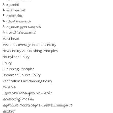
മൂലഭദ്രി
യൂണികോഡ്
വായനദിനം
വിപരീത പദങ്ങള്‍
വൃത്തങ്ങളുടെ പേരുകള്‍
സന്ധി (വ്യാകരണം)
Mast head
Mission Coverage Priorities Policy
News Policy & Publishing Principles
No Bylines Policy
Policy
Publishing Principles
UnNamed Source Policy
Verification Fact-checking Policy
ഉപഭാഷ
എന്താണ് ശ്രേഷ്ഠഭാഷാ പദവി?
കാക്കാരിശ്ശി നാടകം
കുഞ്ചന്‍ നമ്പ്യാരുടെപഴഞ്ചൊല്ലുകള്‍
ക്വിസ്