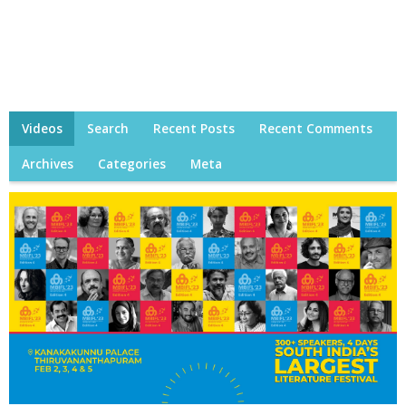
Videos
Search
Recent Posts
Recent Comments
Archives
Categories
Meta