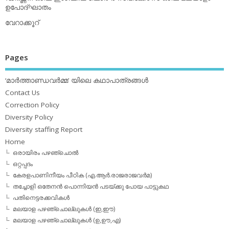
ഉപോദ്ഘാതം
വേറാക്കൂറ്
Pages
‘മാര്‍ത്താണ്ഡവര്‍മ്മ’ യിലെ കഥാപാത്രങ്ങള്‍
Contact Us
Correction Policy
Diversity Policy
Diversity staffing Report
Home
ഒരായിരം പഴഞ്ചൊല്‍
ഒറ്റപ്പദം
കേരളപാണിനീയം പീഠിക (എ.ആര്‍.രാജരാജവര്‍മ)
തച്ചോളി ഒതേനൻ പൊന്നിയൻ പടയ്‌ക്കു പോയ പാട്ടുകഥ
പതിനെട്ടരക്കവികള്‍
മലയാള പഴഞ്ചൊല്ലുകള്‍ (ഇ,ഈ)
മലയാള പഴഞ്ചൊല്ലുകള്‍ (ഉ,ഊ,എ)