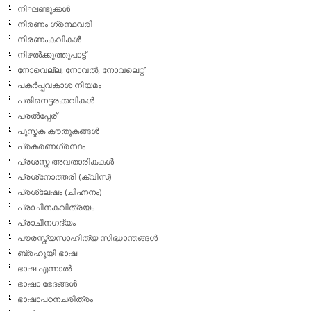
നിഘണ്ടുക്കള്‍
നിരണം ഗ്രന്ഥവരി
നിരണംകവികള്‍
നിഴല്‍ക്കുത്തുപാട്ട്
നോവെല്ല, നോവല്‍, നോവലെറ്റ്
പകര്‍പ്പവകാശ നിയമം
പതിനെട്ടരക്കവികള്‍
പരല്‍പ്പേര്
പുസ്തക കൗതുകങ്ങള്‍
പ്രകരണഗ്രന്ഥം
പ്രശസ്ത അവതാരികകള്‍
പ്രശ്‌നോത്തരി (ക്വിസ്)
പ്രശ്ലേഷം (ചിഹ്നനം)
പ്രാചീനകവിത്രയം
പ്രാചീനഗദ്യം
പൗരസ്ത്യസാഹിത്യ സിദ്ധാന്തങ്ങള്‍
ബ്രഹൂയി ഭാഷ
ഭാഷ എന്നാല്‍
ഭാഷാ ഭേദങ്ങള്‍
ഭാഷാപഠനചരിത്രം