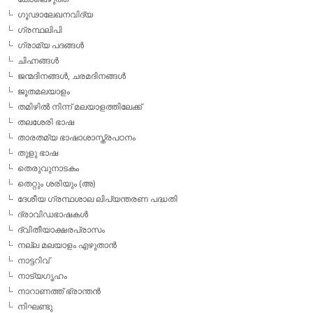
ഗൂഢാലേഖനവിദ്യ
ഗ്രന്ഥലിപി
ഗ്രാമ്യ പദങ്ങള്‍
ചിഹ്നങ്ങള്‍
ജന്മദിനങ്ങള്‍, ചരമദിനങ്ങള്‍
ജൂതമലയാളം
തമിഴില്‍ നിന്ന് മലയാളത്തിലേക്ക്
തലശേരി ഭാഷ
താരതമ്യ ഭാഷാശാസ്ത്രപഠനം
തുളു ഭാഷ
തെരുവുനാടകം
തെറ്റും ശരിയും (അ)
ദേശീയ ഗ്രന്ഥശാല ലിപ്യന്തരണ പദ്ധതി
ദ്രാവിഡഭാഷകള്‍
ദ്വിതീയാക്ഷരപ്രാസം
നല്ല മലയാളം എഴുതാന്‍
നാട്ടറിവ്
നാട്യഗൃഹം
നാറാണത്ത് ഭ്രാന്തന്‍
നിഘണ്ടു