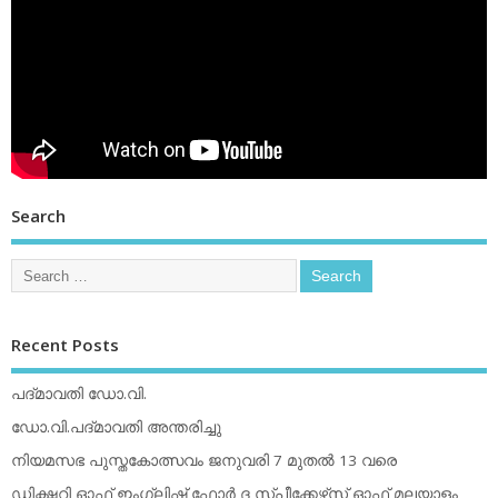
Search
Recent Posts
പദ്മാവതി ഡോ.വി.
ഡോ.വി.പദ്മാവതി അന്തരിച്ചു
നിയമസഭ പുസ്തകോത്സവം ജനുവരി 7 മുതല്‍ 13 വരെ
ഡിക്ഷ്ണറി ഓഫ് ഇംഗ്ലിഷ് ഫോര്‍ ദ സ്പീക്കേഴ്‌സ് ഓഫ് മലയാളം