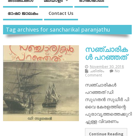
കടംകഥകള്‍
മലയാളം
ഭാഷാജാലം
ഭാഷാ ജാലകം
Contact Us
Tag archives for sancharikal paranjathu
സഞ്ചാരിക
ൾ പറഞ്ഞത്
November 30, 2018
ചരിത്രം
No
Comment
സഞ്ചാരികൾ
പറഞ്ഞത് ഡി
സുഗതൻ സുധീർ പി
വൈ കേരളത്തിന്റെ
പുരാവൃത്തത്തെക്കുറി
ച്ചുള്ള വിവരണം
Continue Reading