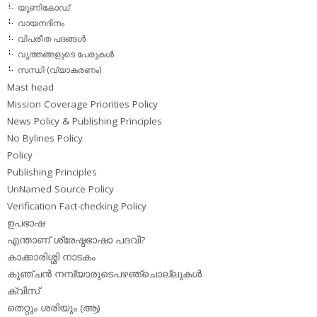
യൂണികോഡ്
വായനദിനം
വിപരീത പദങ്ങള്‍
വൃത്തങ്ങളുടെ പേരുകള്‍
സന്ധി (വ്യാകരണം)
Mast head
Mission Coverage Priorities Policy
News Policy & Publishing Principles
No Bylines Policy
Policy
Publishing Principles
UnNamed Source Policy
Verification Fact-checking Policy
ഉപഭാഷ
എന്താണ് ശ്രേഷ്ഠഭാഷാ പദവി?
കാക്കാരിശ്ശി നാടകം
കുഞ്ചന്‍ നമ്പ്യാരുടെപഴഞ്ചൊല്ലുകള്‍
ക്വിസ്
തെറ്റും ശരിയും (ആ)