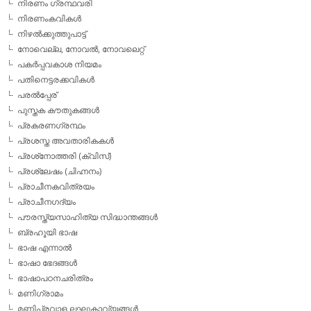
നിരണം ഗ്രന്ഥവരി
നിരണംകവികള്‍
നിഴല്‍ക്കുത്തുപാട്ട്
നോവെല്ല, നോവല്‍, നോവലെറ്റ്
പകര്‍പ്പവകാശ നിയമം
പതിനെട്ടരക്കവികള്‍
പരല്‍പ്പേര്
പുസ്തക കൗതുകങ്ങള്‍
പ്രകരണഗ്രന്ഥം
പ്രശസ്ത അവതാരികകള്‍
പ്രശ്‌നോത്തരി (ക്വിസ്)
പ്രശ്ലേഷം (ചിഹ്നനം)
പ്രാചീനകവിത്രയം
പ്രാചീനഗദ്യം
പൗരസ്ത്യസാഹിത്യ സിദ്ധാന്തങ്ങള്‍
ബ്രഹൂയി ഭാഷ
ഭാഷ എന്നാല്‍
ഭാഷാ ഭേദങ്ങള്‍
ഭാഷാപഠനചരിത്രം
മണിഗ്രാമം
മണിപ്രവാള ലഘുകാവ്യങ്ങള്‍