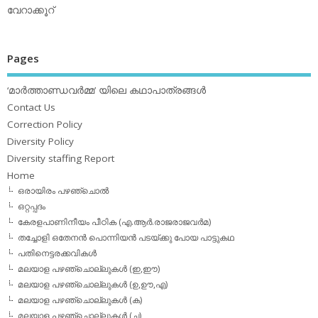
വേറാക്കൂറ്
Pages
‘മാര്‍ത്താണ്ഡവര്‍മ്മ’ യിലെ കഥാപാത്രങ്ങള്‍
Contact Us
Correction Policy
Diversity Policy
Diversity staffing Report
Home
ഒരായിരം പഴഞ്ചൊല്‍
ഒറ്റപ്പദം
കേരളപാണിനീയം പീഠിക (എ.ആര്‍.രാജരാജവര്‍മ)
തച്ചോളി ഒതേനൻ പൊന്നിയൻ പടയ്‌ക്കു പോയ പാട്ടുകഥ
പതിനെട്ടരക്കവികള്‍
മലയാള പഴഞ്ചൊല്ലുകള്‍ (ഇ,ഈ)
മലയാള പഴഞ്ചൊല്ലുകള്‍ (ഉ,ഊ,എ)
മലയാള പഴഞ്ചൊല്ലുകള്‍ (ക)
മലയാള പഴഞ്ചൊല്ലുകള്‍ (ച)