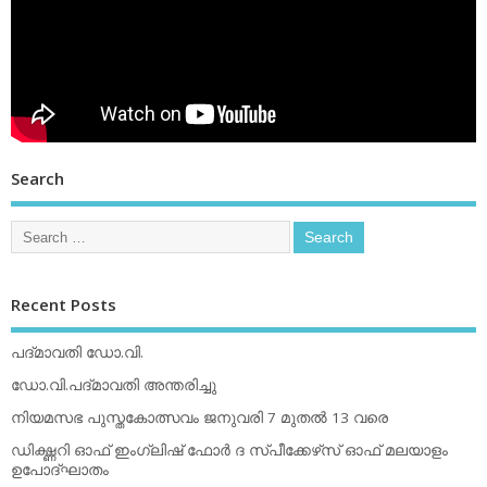
Search
Recent Posts
പദ്മാവതി ഡോ.വി.
ഡോ.വി.പദ്മാവതി അന്തരിച്ചു
നിയമസഭ പുസ്തകോത്സവം ജനുവരി 7 മുതല്‍ 13 വരെ
ഡിക്ഷ്ണറി ഓഫ് ഇംഗ്ലിഷ് ഫോര്‍ ദ സ്പീക്കേഴ്‌സ് ഓഫ് മലയാളം
ഉപോദ്ഘാതം