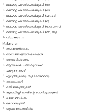
മലയാള പഴഞ്ചൊല്ലുകള്‍ (ത)
മലയാള പഴഞ്ചൊല്ലുകള്‍ (ന)
മലയാള പഴഞ്ചൊല്ലുകള്‍ (പ,ബ,ഭ)
മലയാള പഴഞ്ചൊല്ലുകള്‍ (മ)
മലയാള പഴഞ്ചൊല്ലുകള്‍ (ര,വ,ശ,സ)
മലയാള പഴഞ്ചൊല്ലുകൾ (അ, ആ)
വ്യാകരണം
Malayalam
അക്ഷരശ്ലോകം
അനത്തോളിയന്‍ ഭാഷകള്‍
അന്താദിപ്രാസം
ആദ്യകാല പദ്യകൃതികള്‍
എഴുത്തുകളരി
എഴുത്തുകാരും തൂലികാനാമവും
കടംകഥകള്‍
കവിതാമുത്തുകള്‍
കുഞ്ഞിണ്ണി മാഷിന്റെ മൊഴിമുത്തുകള്‍
കൊല്ലവര്‍ഷം
കോലെഴുത്ത്
ഗൂഢാലേഖനവിദ്യ