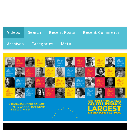
Videos
Search
Recent Posts
Recent Comments
Archives
Categories
Meta