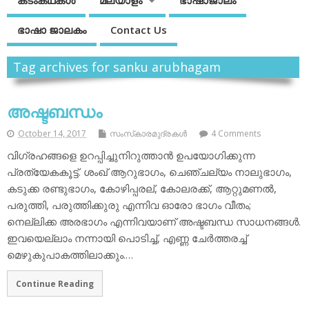
കടംകഥകള്‍
മലയാളം
ഭാഷാജാലം
ഭാഷാ ജാലകം
Contact Us
Tag archives for sanku arubhagam
അഷ്ടബന്ധം
October 14, 2017
സംസ്‌കാരമുദ്രകള്‍
4 Comments
വിഗ്രഹങ്ങളെ ഉറപ്പിച്ചുനിറുത്താന്‍ ഉപയോഗിക്കുന്ന
പ്രത്യേകകൂട്ട്. ശംഖ് ആറുഭാഗം, ചെഞ്ചല്യം നാലുഭാഗം,
കടുക്ക രണ്ടുഭാഗം, കോഴിപ്പരല്, കോലരക്ക്, ആറ്റുമണല്‍,
പരുത്തി, പരുത്തിക്കുരു എന്നിവ ഓരോ ഭാഗം വീതം;
നെല്ലിക്ക അരഭാഗം എന്നിവയാണ് അഷ്ടബന്ധ സാധനങ്ങള്‍.
ഇവയെല്ലാം നന്നായി പൊടിച്ച്, എണ്ണ ചേര്‍ത്തരച്ച്
മെഴുകുപാകത്തിലാക്കും.…
Continue Reading