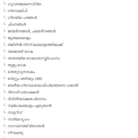
ഗൂഢാലേഖനവിദ്യ
ഗ്രന്ഥലിപി
ഗ്രാമ്യ പദങ്ങള്‍
ചിഹ്നങ്ങള്‍
ജന്മദിനങ്ങള്‍, ചരമദിനങ്ങള്‍
ജൂതമലയാളം
തമിഴില്‍ നിന്ന് മലയാളത്തിലേക്ക്
തലശേരി ഭാഷ
താരതമ്യ ഭാഷാശാസ്ത്രപഠനം
തുളു ഭാഷ
തെരുവുനാടകം
തെറ്റും ശരിയും (അ)
ദേശീയ ഗ്രന്ഥശാല ലിപ്യന്തരണ പദ്ധതി
ദ്രാവിഡഭാഷകള്‍
ദ്വിതീയാക്ഷരപ്രാസം
നല്ല മലയാളം എഴുതാന്‍
നാട്ടറിവ്
നാട്യഗൃഹം
നാറാണത്ത് ഭ്രാന്തന്‍
നിഘണ്ടു