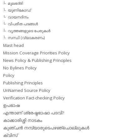
മൂലഭദ്രി
യൂണികോഡ്
വായനദിനം
വിപരീത പദങ്ങള്‍
വൃത്തങ്ങളുടെ പേരുകള്‍
സന്ധി (വ്യാകരണം)
Mast head
Mission Coverage Priorities Policy
News Policy & Publishing Principles
No Bylines Policy
Policy
Publishing Principles
UnNamed Source Policy
Verification Fact-checking Policy
ഉപഭാഷ
എന്താണ് ശ്രേഷ്ഠഭാഷാ പദവി?
കാക്കാരിശ്ശി നാടകം
കുഞ്ചന്‍ നമ്പ്യാരുടെപഴഞ്ചൊല്ലുകള്‍
ക്വിസ്