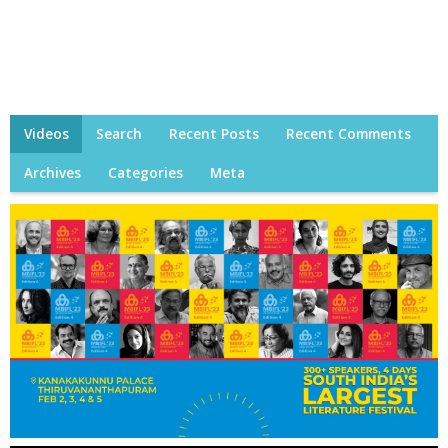
Videos
Search
Recent Posts
Recent Comments
Archives
Categories
Meta