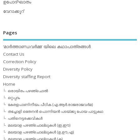
ഉപോദ്ഘാതം
വേറാക്കൂറ്
Pages
‘മാര്‍ത്താണ്ഡവര്‍മ്മ’ യിലെ കഥാപാത്രങ്ങള്‍
Contact Us
Correction Policy
Diversity Policy
Diversity staffing Report
Home
ഒരായിരം പഴഞ്ചൊല്‍
ഒറ്റപ്പദം
കേരളപാണിനീയം പീഠിക (എ.ആര്‍.രാജരാജവര്‍മ)
തച്ചോളി ഒതേനൻ പൊന്നിയൻ പടയ്‌ക്കു പോയ പാട്ടുകഥ
പതിനെട്ടരക്കവികള്‍
മലയാള പഴഞ്ചൊല്ലുകള്‍ (ഇ,ഈ)
മലയാള പഴഞ്ചൊല്ലുകള്‍ (ഉ,ഊ,എ)
മലയാള പഴഞ്ചൊല്ലുകള്‍ (ക)