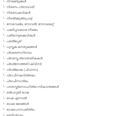
നിഘണ്ടുക്കള്‍
നിരണം ഗ്രന്ഥവരി
നിരണംകവികള്‍
നിഴല്‍ക്കുത്തുപാട്ട്
നോവെല്ല, നോവല്‍, നോവലെറ്റ്
പകര്‍പ്പവകാശ നിയമം
പതിനെട്ടരക്കവികള്‍
പരല്‍പ്പേര്
പുസ്തക കൗതുകങ്ങള്‍
പ്രകരണഗ്രന്ഥം
പ്രശസ്ത അവതാരികകള്‍
പ്രശ്‌നോത്തരി (ക്വിസ്)
പ്രശ്ലേഷം (ചിഹ്നനം)
പ്രാചീനകവിത്രയം
പ്രാചീനഗദ്യം
പൗരസ്ത്യസാഹിത്യ സിദ്ധാന്തങ്ങള്‍
ബ്രഹൂയി ഭാഷ
ഭാഷ എന്നാല്‍
ഭാഷാ ഭേദങ്ങള്‍
ഭാഷാപഠനചരിത്രം
മണിഗ്രാമം