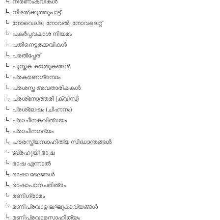
നിരണംകവികള്‍
നിഴല്‍ക്കുത്തുപാട്ട്
നോവെല്ല, നോവല്‍, നോവലെറ്റ്
പകര്‍പ്പവകാശ നിയമം
പതിനെട്ടരക്കവികള്‍
പരല്‍പ്പേര്
പുസ്തക കൗതുകങ്ങള്‍
പ്രകരണഗ്രന്ഥം
പ്രശസ്ത അവതാരികകള്‍
പ്രശ്‌നോത്തരി (ക്വിസ്)
പ്രശ്ലേഷം (ചിഹ്നനം)
പ്രാചീനകവിത്രയം
പ്രാചീനഗദ്യം
പൗരസ്ത്യസാഹിത്യ സിദ്ധാന്തങ്ങള്‍
ബ്രഹൂയി ഭാഷ
ഭാഷ എന്നാല്‍
ഭാഷാ ഭേദങ്ങള്‍
ഭാഷാപഠനചരിത്രം
മണിഗ്രാമം
മണിപ്രവാള ലഘുകാവ്യങ്ങള്‍
മണിപ്രവാളസാഹിത്യം