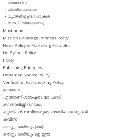
വായനദിനം
വിപരീത പദങ്ങള്‍
വൃത്തങ്ങളുടെ പേരുകള്‍
സന്ധി (വ്യാകരണം)
Mast head
Mission Coverage Priorities Policy
News Policy & Publishing Principles
No Bylines Policy
Policy
Publishing Principles
UnNamed Source Policy
Verification Fact-checking Policy
ഉപഭാഷ
എന്താണ് ശ്രേഷ്ഠഭാഷാ പദവി?
കാക്കാരിശ്ശി നാടകം
കുഞ്ചന്‍ നമ്പ്യാരുടെപഴഞ്ചൊല്ലുകള്‍
ക്വിസ്
തെറ്റും ശരിയും (ആ)
തെറ്റും ശരിയും (ഇ,ഈ)