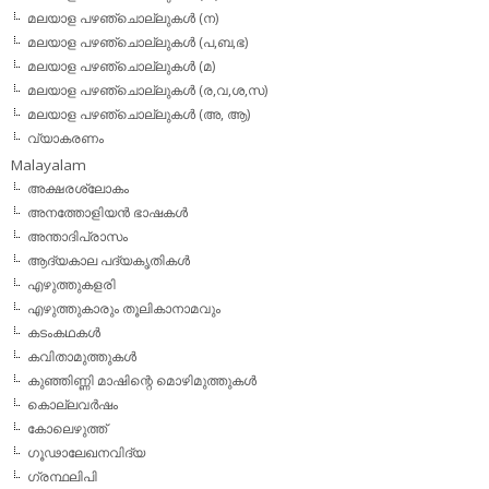
മലയാള പഴഞ്ചൊല്ലുകള്‍ (ന)
മലയാള പഴഞ്ചൊല്ലുകള്‍ (പ,ബ,ഭ)
മലയാള പഴഞ്ചൊല്ലുകള്‍ (മ)
മലയാള പഴഞ്ചൊല്ലുകള്‍ (ര,വ,ശ,സ)
മലയാള പഴഞ്ചൊല്ലുകൾ (അ, ആ)
വ്യാകരണം
Malayalam
അക്ഷരശ്ലോകം
അനത്തോളിയന്‍ ഭാഷകള്‍
അന്താദിപ്രാസം
ആദ്യകാല പദ്യകൃതികള്‍
എഴുത്തുകളരി
എഴുത്തുകാരും തൂലികാനാമവും
കടംകഥകള്‍
കവിതാമുത്തുകള്‍
കുഞ്ഞിണ്ണി മാഷിന്റെ മൊഴിമുത്തുകള്‍
കൊല്ലവര്‍ഷം
കോലെഴുത്ത്
ഗൂഢാലേഖനവിദ്യ
ഗ്രന്ഥലിപി