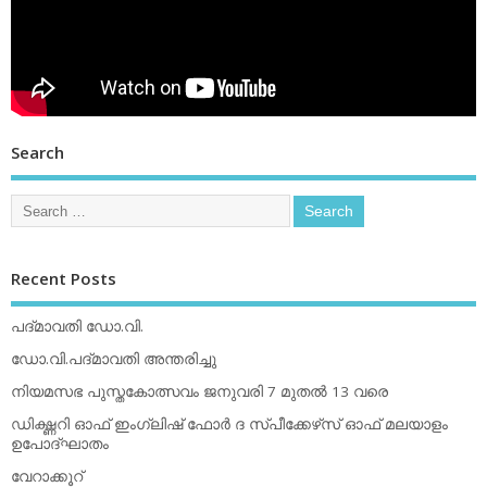
Search
Recent Posts
പദ്മാവതി ഡോ.വി.
ഡോ.വി.പദ്മാവതി അന്തരിച്ചു
നിയമസഭ പുസ്തകോത്സവം ജനുവരി 7 മുതല്‍ 13 വരെ
ഡിക്ഷ്ണറി ഓഫ് ഇംഗ്ലിഷ് ഫോര്‍ ദ സ്പീക്കേഴ്‌സ് ഓഫ് മലയാളം
ഉപോദ്ഘാതം
വേറാക്കൂറ്