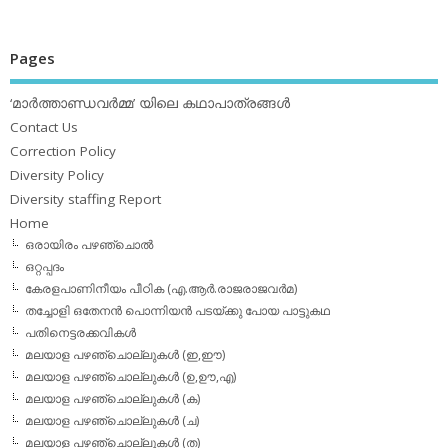
Pages
‘മാര്‍ത്താണ്ഡവര്‍മ്മ’ യിലെ കഥാപാത്രങ്ങള്‍
Contact Us
Correction Policy
Diversity Policy
Diversity staffing Report
Home
ഒരായിരം പഴഞ്ചൊല്‍
ഒറ്റപ്പദം
കേരളപാണിനീയം പീഠിക (എ.ആര്‍.രാജരാജവര്‍മ)
തച്ചോളി ഒതേനൻ പൊന്നിയൻ പടയ്‌ക്കു പോയ പാട്ടുകഥ
പതിനെട്ടരക്കവികള്‍
മലയാള പഴഞ്ചൊല്ലുകള്‍ (ഇ,ഈ)
മലയാള പഴഞ്ചൊല്ലുകള്‍ (ഉ,ഊ,എ)
മലയാള പഴഞ്ചൊല്ലുകള്‍ (ക)
മലയാള പഴഞ്ചൊല്ലുകള്‍ (ച)
മലയാള പഴഞ്ചൊല്ലുകള്‍ (ത)