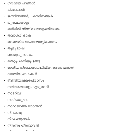
ഗ്രാമ്യ പദങ്ങള്‍
ചിഹ്നങ്ങള്‍
ജന്മദിനങ്ങള്‍, ചരമദിനങ്ങള്‍
ജൂതമലയാളം
തമിഴില്‍ നിന്ന് മലയാളത്തിലേക്ക്
തലശേരി ഭാഷ
താരതമ്യ ഭാഷാശാസ്ത്രപഠനം
തുളു ഭാഷ
തെരുവുനാടകം
തെറ്റും ശരിയും (അ)
ദേശീയ ഗ്രന്ഥശാല ലിപ്യന്തരണ പദ്ധതി
ദ്രാവിഡഭാഷകള്‍
ദ്വിതീയാക്ഷരപ്രാസം
നല്ല മലയാളം എഴുതാന്‍
നാട്ടറിവ്
നാട്യഗൃഹം
നാറാണത്ത് ഭ്രാന്തന്‍
നിഘണ്ടു
നിഘണ്ടുക്കള്‍
നിരണം ഗ്രന്ഥവരി