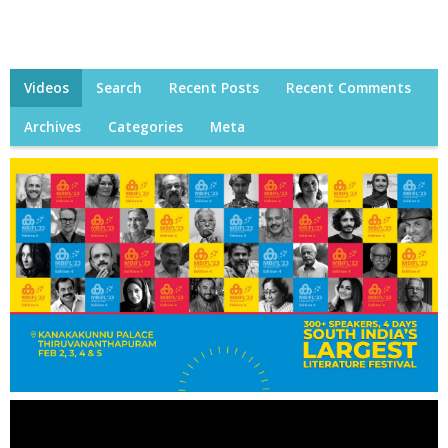
Videos
Search
Recent Posts
Recent Comments
Archives
Categories
Meta