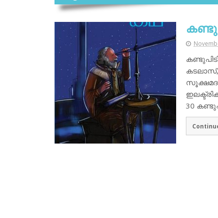
കണ്ടു
Novembe
കണ്ടുപി
കടലാസ്, അ
സൂക്ഷമദര്
ഇലക്ട്രിക
30 കണ്ട
Continu