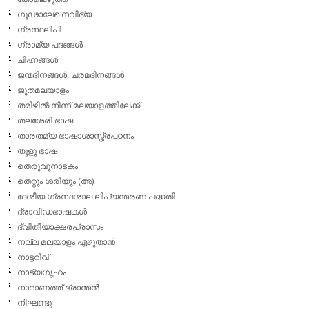
ഗൂഢാലേഖനവിദ്യ
ഗ്രന്ഥലിപി
ഗ്രാമ്യ പദങ്ങള്‍
ചിഹ്നങ്ങള്‍
ജന്മദിനങ്ങള്‍, ചരമദിനങ്ങള്‍
ജൂതമലയാളം
തമിഴില്‍ നിന്ന് മലയാളത്തിലേക്ക്
തലശേരി ഭാഷ
താരതമ്യ ഭാഷാശാസ്ത്രപഠനം
തുളു ഭാഷ
തെരുവുനാടകം
തെറ്റും ശരിയും (അ)
ദേശീയ ഗ്രന്ഥശാല ലിപ്യന്തരണ പദ്ധതി
ദ്രാവിഡഭാഷകള്‍
ദ്വിതീയാക്ഷരപ്രാസം
നല്ല മലയാളം എഴുതാന്‍
നാട്ടറിവ്
നാട്യഗൃഹം
നാറാണത്ത് ഭ്രാന്തന്‍
നിഘണ്ടു