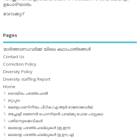
ഉപോദ്ഘാതം
വേറാക്കൂറ്
Pages
‘മാര്‍ത്താണ്ഡവര്‍മ്മ’ യിലെ കഥാപാത്രങ്ങള്‍
Contact Us
Correction Policy
Diversity Policy
Diversity staffing Report
Home
ഒരായിരം പഴഞ്ചൊല്‍
ഒറ്റപ്പദം
കേരളപാണിനീയം പീഠിക (എ.ആര്‍.രാജരാജവര്‍മ)
തച്ചോളി ഒതേനൻ പൊന്നിയൻ പടയ്‌ക്കു പോയ പാട്ടുകഥ
പതിനെട്ടരക്കവികള്‍
മലയാള പഴഞ്ചൊല്ലുകള്‍ (ഇ,ഈ)
മലയാള പഴഞ്ചൊല്ലുകള്‍ (ഉ,ഊ,എ)