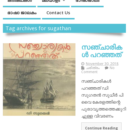
കടംകഥകള്‍
മലയാളം
ഭാഷാജാലം
ഭാഷാ ജാലകം
Contact Us
Tag archives for sugathan
സഞ്ചാരിക
ൾ പറഞ്ഞത്
November 30, 2018
ചരിത്രം
No
Comment
സഞ്ചാരികൾ
പറഞ്ഞത് ഡി
സുഗതൻ സുധീർ പി
വൈ കേരളത്തിന്റെ
പുരാവൃത്തത്തെക്കുറി
ച്ചുള്ള വിവരണം
Continue Reading