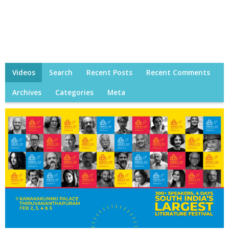
Videos
Search
Recent Posts
Recent Comments
Archives
Categories
Meta