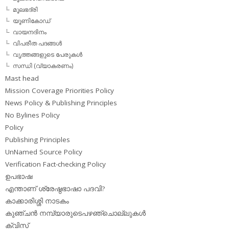
മൂലഭദ്രി
യൂണികോഡ്
വായനദിനം
വിപരീത പദങ്ങള്‍
വൃത്തങ്ങളുടെ പേരുകള്‍
സന്ധി (വ്യാകരണം)
Mast head
Mission Coverage Priorities Policy
News Policy & Publishing Principles
No Bylines Policy
Policy
Publishing Principles
UnNamed Source Policy
Verification Fact-checking Policy
ഉപഭാഷ
എന്താണ് ശ്രേഷ്ഠഭാഷാ പദവി?
കാക്കാരിശ്ശി നാടകം
കുഞ്ചന്‍ നമ്പ്യാരുടെപഴഞ്ചൊല്ലുകള്‍
ക്വിസ്