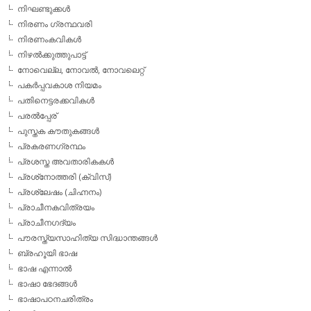
നിഘണ്ടുക്കള്‍
നിരണം ഗ്രന്ഥവരി
നിരണംകവികള്‍
നിഴല്‍ക്കുത്തുപാട്ട്
നോവെല്ല, നോവല്‍, നോവലെറ്റ്
പകര്‍പ്പവകാശ നിയമം
പതിനെട്ടരക്കവികള്‍
പരല്‍പ്പേര്
പുസ്തക കൗതുകങ്ങള്‍
പ്രകരണഗ്രന്ഥം
പ്രശസ്ത അവതാരികകള്‍
പ്രശ്‌നോത്തരി (ക്വിസ്)
പ്രശ്ലേഷം (ചിഹ്നനം)
പ്രാചീനകവിത്രയം
പ്രാചീനഗദ്യം
പൗരസ്ത്യസാഹിത്യ സിദ്ധാന്തങ്ങള്‍
ബ്രഹൂയി ഭാഷ
ഭാഷ എന്നാല്‍
ഭാഷാ ഭേദങ്ങള്‍
ഭാഷാപഠനചരിത്രം