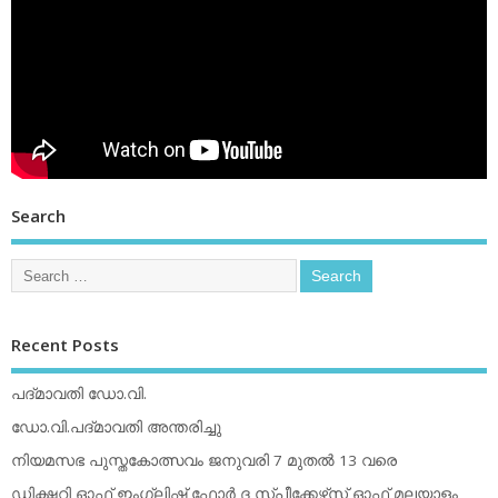
Search
Recent Posts
പദ്മാവതി ഡോ.വി.
ഡോ.വി.പദ്മാവതി അന്തരിച്ചു
നിയമസഭ പുസ്തകോത്സവം ജനുവരി 7 മുതല്‍ 13 വരെ
ഡിക്ഷ്ണറി ഓഫ് ഇംഗ്ലിഷ് ഫോര്‍ ദ സ്പീക്കേഴ്‌സ് ഓഫ് മലയാളം