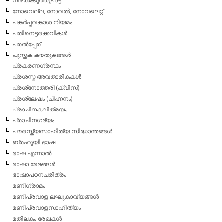
നിഴല്‍ക്കുത്തുപാട്ട്
നോവെല്ല, നോവല്‍, നോവലെറ്റ്
പകര്‍പ്പവകാശ നിയമം
പതിനെട്ടരക്കവികള്‍
പരല്‍പ്പേര്
പുസ്തക കൗതുകങ്ങള്‍
പ്രകരണഗ്രന്ഥം
പ്രശസ്ത അവതാരികകള്‍
പ്രശ്‌നോത്തരി (ക്വിസ്)
പ്രശ്ലേഷം (ചിഹ്നനം)
പ്രാചീനകവിത്രയം
പ്രാചീനഗദ്യം
പൗരസ്ത്യസാഹിത്യ സിദ്ധാന്തങ്ങള്‍
ബ്രഹൂയി ഭാഷ
ഭാഷ എന്നാല്‍
ഭാഷാ ഭേദങ്ങള്‍
ഭാഷാപഠനചരിത്രം
മണിഗ്രാമം
മണിപ്രവാള ലഘുകാവ്യങ്ങള്‍
മണിപ്രവാളസാഹിത്യം
മതിലകം രേഖകള്‍