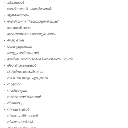
ചിഹ്നങ്ങള്‍
ജന്മദിനങ്ങള്‍, ചരമദിനങ്ങള്‍
ജൂതമലയാളം
തമിഴില്‍ നിന്ന് മലയാളത്തിലേക്ക്
തലശേരി ഭാഷ
താരതമ്യ ഭാഷാശാസ്ത്രപഠനം
തുളു ഭാഷ
തെരുവുനാടകം
തെറ്റും ശരിയും (അ)
ദേശീയ ഗ്രന്ഥശാല ലിപ്യന്തരണ പദ്ധതി
ദ്രാവിഡഭാഷകള്‍
ദ്വിതീയാക്ഷരപ്രാസം
നല്ല മലയാളം എഴുതാന്‍
നാട്ടറിവ്
നാട്യഗൃഹം
നാറാണത്ത് ഭ്രാന്തന്‍
നിഘണ്ടു
നിഘണ്ടുക്കള്‍
നിരണം ഗ്രന്ഥവരി
നിരണംകവികള്‍