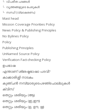
വിപരീത പദങ്ങള്‍
വൃത്തങ്ങളുടെ പേരുകള്‍
സന്ധി (വ്യാകരണം)
Mast head
Mission Coverage Priorities Policy
News Policy & Publishing Principles
No Bylines Policy
Policy
Publishing Principles
UnNamed Source Policy
Verification Fact-checking Policy
ഉപഭാഷ
എന്താണ് ശ്രേഷ്ഠഭാഷാ പദവി?
കാക്കാരിശ്ശി നാടകം
കുഞ്ചന്‍ നമ്പ്യാരുടെപഴഞ്ചൊല്ലുകള്‍
ക്വിസ്
തെറ്റും ശരിയും (ആ)
തെറ്റും ശരിയും (ഇ,ഈ)
തെറ്റും ശരിയും (ഉ, ഊ, ഋ)