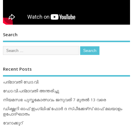
Search
Recent Posts
പദ്മാവതി ഡോ.വി.
ഡോ.വി.പദ്മാവതി അന്തരിച്ചു
നിയമസഭ പുസ്തകോത്സവം ജനുവരി 7 മുതല്‍ 13 വരെ
ഡിക്ഷ്ണറി ഓഫ് ഇംഗ്ലിഷ് ഫോര്‍ ദ സ്പീക്കേഴ്‌സ് ഓഫ് മലയാളം
ഉപോദ്ഘാതം
വേറാക്കൂറ്