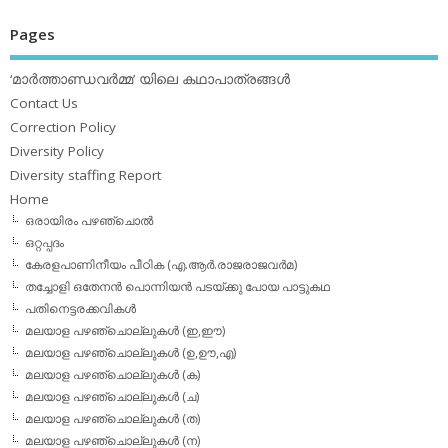
Pages
‘മാര്‍ത്താണ്ഡവര്‍മ്മ’ യിലെ കഥാപാത്രങ്ങള്‍
Contact Us
Correction Policy
Diversity Policy
Diversity staffing Report
Home
ഒരായിരം പഴഞ്ചൊല്‍
ഒറ്റപ്പദം
കേരളപാണിനീയം പീഠിക (എ.ആര്‍.രാജരാജവര്‍മ)
തച്ചോളി ഒതേനൻ പൊന്നിയൻ പടയ്‌ക്കു പോയ പാട്ടുകഥ
പതിനെട്ടരക്കവികള്‍
മലയാള പഴഞ്ചൊല്ലുകള്‍ (ഇ,ഈ)
മലയാള പഴഞ്ചൊല്ലുകള്‍ (ഉ,ഊ,എ)
മലയാള പഴഞ്ചൊല്ലുകള്‍ (ക)
മലയാള പഴഞ്ചൊല്ലുകള്‍ (ച)
മലയാള പഴഞ്ചൊല്ലുകള്‍ (ത)
മലയാള പഴഞ്ചൊല്ലുകള്‍ (ന)