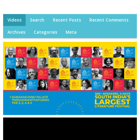
Videos
Search
Recent Posts
Recent Comments
Archives
Categories
Meta