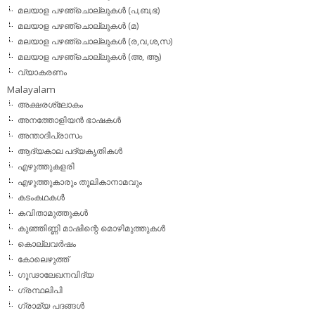
മലയാള പഴഞ്ചൊല്ലുകള്‍ (പ,ബ,ഭ)
മലയാള പഴഞ്ചൊല്ലുകള്‍ (മ)
മലയാള പഴഞ്ചൊല്ലുകള്‍ (ര,വ,ശ,സ)
മലയാള പഴഞ്ചൊല്ലുകൾ (അ, ആ)
വ്യാകരണം
Malayalam
അക്ഷരശ്ലോകം
അനത്തോളിയന്‍ ഭാഷകള്‍
അന്താദിപ്രാസം
ആദ്യകാല പദ്യകൃതികള്‍
എഴുത്തുകളരി
എഴുത്തുകാരും തൂലികാനാമവും
കടംകഥകള്‍
കവിതാമുത്തുകള്‍
കുഞ്ഞിണ്ണി മാഷിന്റെ മൊഴിമുത്തുകള്‍
കൊല്ലവര്‍ഷം
കോലെഴുത്ത്
ഗൂഢാലേഖനവിദ്യ
ഗ്രന്ഥലിപി
ഗ്രാമ്യ പദങ്ങള്‍