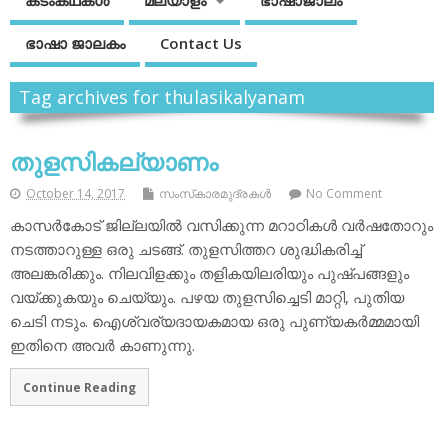
കടംകഥകള്‍
മലയാളം
ഭാഷാജാലം
ഭാഷാ ജാലകം
Contact Us
Tag archives for thulasikalyanam
തുളസികല്യാണം
October 14, 2017
സംസ്‌കാരമുദ്രകള്‍
No Comment
കാസര്‍കോട് ജില്ലയില്‍ വസിക്കുന്ന മറാഠികള്‍ വര്‍ഷതോറും
നടത്താറുള്ള ഒരു ചടങ്ങ്. തുളസിത്തറ ശുദ്ധികരിച്ച്
അലങ്കരിക്കും. നിലവിളക്കും തളികയിലരിയും പുഷ്പങ്ങളും
വയ്ക്കുകയും ചെയ്യും. പഴയ തുളസിച്ചെടി മാറ്റി, പുതിയ
ചെടി നടും. ഐശ്വര്യദായകമായ ഒരു പുണ്യകര്‍മ്മമായി
ഇതിനെ അവര്‍ കാണുന്നു.
Continue Reading