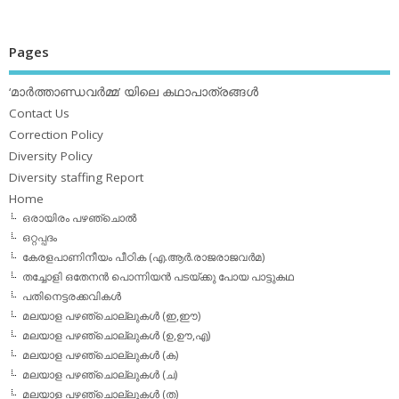
Pages
‘മാര്‍ത്താണ്ഡവര്‍മ്മ’ യിലെ കഥാപാത്രങ്ങള്‍
Contact Us
Correction Policy
Diversity Policy
Diversity staffing Report
Home
ഒരായിരം പഴഞ്ചൊല്‍
ഒറ്റപ്പദം
കേരളപാണിനീയം പീഠിക (എ.ആര്‍.രാജരാജവര്‍മ)
തച്ചോളി ഒതേനൻ പൊന്നിയൻ പടയ്‌ക്കു പോയ പാട്ടുകഥ
പതിനെട്ടരക്കവികള്‍
മലയാള പഴഞ്ചൊല്ലുകള്‍ (ഇ,ഈ)
മലയാള പഴഞ്ചൊല്ലുകള്‍ (ഉ,ഊ,എ)
മലയാള പഴഞ്ചൊല്ലുകള്‍ (ക)
മലയാള പഴഞ്ചൊല്ലുകള്‍ (ച)
മലയാള പഴഞ്ചൊല്ലുകള്‍ (ത)