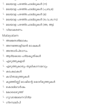
മലയാള പഴഞ്ചൊല്ലുകള്‍ (ന)
മലയാള പഴഞ്ചൊല്ലുകള്‍ (പ,ബ,ഭ)
മലയാള പഴഞ്ചൊല്ലുകള്‍ (മ)
മലയാള പഴഞ്ചൊല്ലുകള്‍ (ര,വ,ശ,സ)
മലയാള പഴഞ്ചൊല്ലുകൾ (അ, ആ)
വ്യാകരണം
Malayalam
അക്ഷരശ്ലോകം
അനത്തോളിയന്‍ ഭാഷകള്‍
അന്താദിപ്രാസം
ആദ്യകാല പദ്യകൃതികള്‍
എഴുത്തുകളരി
എഴുത്തുകാരും തൂലികാനാമവും
കടംകഥകള്‍
കവിതാമുത്തുകള്‍
കുഞ്ഞിണ്ണി മാഷിന്റെ മൊഴിമുത്തുകള്‍
കൊല്ലവര്‍ഷം
കോലെഴുത്ത്
ഗൂഢാലേഖനവിദ്യ
ഗ്രന്ഥലിപി