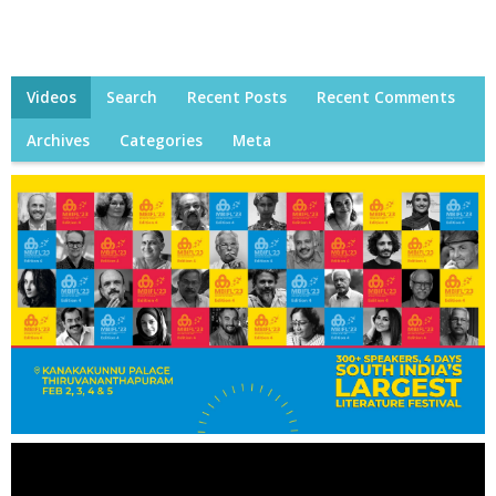
Videos
Search
Recent Posts
Recent Comments
Archives
Categories
Meta