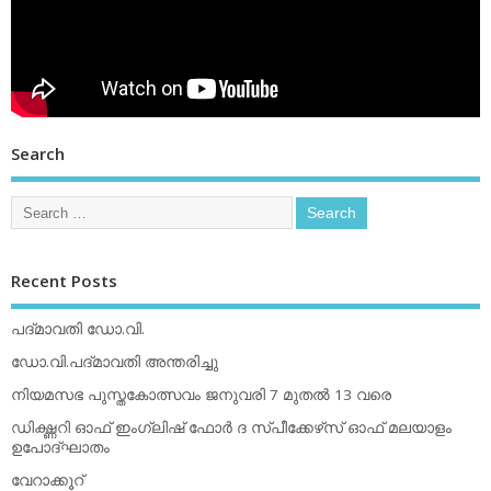
Search
Recent Posts
പദ്മാവതി ഡോ.വി.
ഡോ.വി.പദ്മാവതി അന്തരിച്ചു
നിയമസഭ പുസ്തകോത്സവം ജനുവരി 7 മുതല്‍ 13 വരെ
ഡിക്ഷ്ണറി ഓഫ് ഇംഗ്ലിഷ് ഫോര്‍ ദ സ്പീക്കേഴ്‌സ് ഓഫ് മലയാളം
ഉപോദ്ഘാതം
വേറാക്കൂറ്