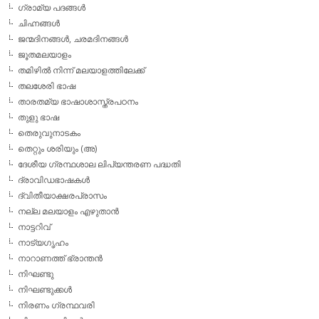
ഗ്രാമ്യ പദങ്ങള്‍
ചിഹ്നങ്ങള്‍
ജന്മദിനങ്ങള്‍, ചരമദിനങ്ങള്‍
ജൂതമലയാളം
തമിഴില്‍ നിന്ന് മലയാളത്തിലേക്ക്
തലശേരി ഭാഷ
താരതമ്യ ഭാഷാശാസ്ത്രപഠനം
തുളു ഭാഷ
തെരുവുനാടകം
തെറ്റും ശരിയും (അ)
ദേശീയ ഗ്രന്ഥശാല ലിപ്യന്തരണ പദ്ധതി
ദ്രാവിഡഭാഷകള്‍
ദ്വിതീയാക്ഷരപ്രാസം
നല്ല മലയാളം എഴുതാന്‍
നാട്ടറിവ്
നാട്യഗൃഹം
നാറാണത്ത് ഭ്രാന്തന്‍
നിഘണ്ടു
നിഘണ്ടുക്കള്‍
നിരണം ഗ്രന്ഥവരി