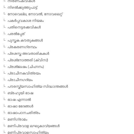
നിരണംകവികള്‍
നിഴല്‍ക്കുത്തുപാട്ട്
നോവെല്ല, നോവല്‍, നോവലെറ്റ്
പകര്‍പ്പവകാശ നിയമം
പതിനെട്ടരക്കവികള്‍
പരല്‍പ്പേര്
പുസ്തക കൗതുകങ്ങള്‍
പ്രകരണഗ്രന്ഥം
പ്രശസ്ത അവതാരികകള്‍
പ്രശ്‌നോത്തരി (ക്വിസ്)
പ്രശ്ലേഷം (ചിഹ്നനം)
പ്രാചീനകവിത്രയം
പ്രാചീനഗദ്യം
പൗരസ്ത്യസാഹിത്യ സിദ്ധാന്തങ്ങള്‍
ബ്രഹൂയി ഭാഷ
ഭാഷ എന്നാല്‍
ഭാഷാ ഭേദങ്ങള്‍
ഭാഷാപഠനചരിത്രം
മണിഗ്രാമം
മണിപ്രവാള ലഘുകാവ്യങ്ങള്‍
മണിപ്രവാളസാഹിത്യം