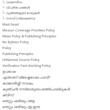
വായനദിനം
വിപരീത പദങ്ങള്‍
വൃത്തങ്ങളുടെ പേരുകള്‍
സന്ധി (വ്യാകരണം)
Mast head
Mission Coverage Priorities Policy
News Policy & Publishing Principles
No Bylines Policy
Policy
Publishing Principles
UnNamed Source Policy
Verification Fact-checking Policy
ഉപഭാഷ
എന്താണ് ശ്രേഷ്ഠഭാഷാ പദവി?
കാക്കാരിശ്ശി നാടകം
കുഞ്ചന്‍ നമ്പ്യാരുടെപഴഞ്ചൊല്ലുകള്‍
ക്വിസ്
തെറ്റും ശരിയും (ആ)
തെറ്റും ശരിയും (ഇ,ഈ)