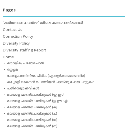
Pages
‘മാര്‍ത്താണ്ഡവര്‍മ്മ’ യിലെ കഥാപാത്രങ്ങള്‍
Contact Us
Correction Policy
Diversity Policy
Diversity staffing Report
Home
ഒരായിരം പഴഞ്ചൊല്‍
ഒറ്റപ്പദം
കേരളപാണിനീയം പീഠിക (എ.ആര്‍.രാജരാജവര്‍മ)
തച്ചോളി ഒതേനൻ പൊന്നിയൻ പടയ്‌ക്കു പോയ പാട്ടുകഥ
പതിനെട്ടരക്കവികള്‍
മലയാള പഴഞ്ചൊല്ലുകള്‍ (ഇ,ഈ)
മലയാള പഴഞ്ചൊല്ലുകള്‍ (ഉ,ഊ,എ)
മലയാള പഴഞ്ചൊല്ലുകള്‍ (ക)
മലയാള പഴഞ്ചൊല്ലുകള്‍ (ച)
മലയാള പഴഞ്ചൊല്ലുകള്‍ (ത)
മലയാള പഴഞ്ചൊല്ലുകള്‍ (ന)