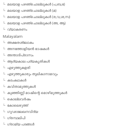
മലയാള പഴഞ്ചൊല്ലുകള്‍ (പ,ബ,ഭ)
മലയാള പഴഞ്ചൊല്ലുകള്‍ (മ)
മലയാള പഴഞ്ചൊല്ലുകള്‍ (ര,വ,ശ,സ)
മലയാള പഴഞ്ചൊല്ലുകൾ (അ, ആ)
വ്യാകരണം
Malayalam
അക്ഷരശ്ലോകം
അനത്തോളിയന്‍ ഭാഷകള്‍
അന്താദിപ്രാസം
ആദ്യകാല പദ്യകൃതികള്‍
എഴുത്തുകളരി
എഴുത്തുകാരും തൂലികാനാമവും
കടംകഥകള്‍
കവിതാമുത്തുകള്‍
കുഞ്ഞിണ്ണി മാഷിന്റെ മൊഴിമുത്തുകള്‍
കൊല്ലവര്‍ഷം
കോലെഴുത്ത്
ഗൂഢാലേഖനവിദ്യ
ഗ്രന്ഥലിപി
ഗ്രാമ്യ പദങ്ങള്‍