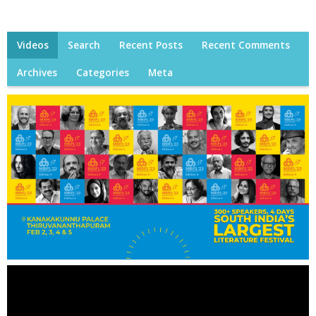
Videos
Search
Recent Posts
Recent Comments
Archives
Categories
Meta