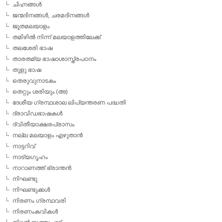
ചിഹ്നങ്ങള്‍
ജന്മദിനങ്ങള്‍, ചരമദിനങ്ങള്‍
ജൂതമലയാളം
തമിഴില്‍ നിന്ന് മലയാളത്തിലേക്ക്
തലശേരി ഭാഷ
താരതമ്യ ഭാഷാശാസ്ത്രപഠനം
തുളു ഭാഷ
തെരുവുനാടകം
തെറ്റും ശരിയും (അ)
ദേശീയ ഗ്രന്ഥശാല ലിപ്യന്തരണ പദ്ധതി
ദ്രാവിഡഭാഷകള്‍
ദ്വിതീയാക്ഷരപ്രാസം
നല്ല മലയാളം എഴുതാന്‍
നാട്ടറിവ്
നാട്യഗൃഹം
നാറാണത്ത് ഭ്രാന്തന്‍
നിഘണ്ടു
നിഘണ്ടുക്കള്‍
നിരണം ഗ്രന്ഥവരി
നിരണംകവികള്‍