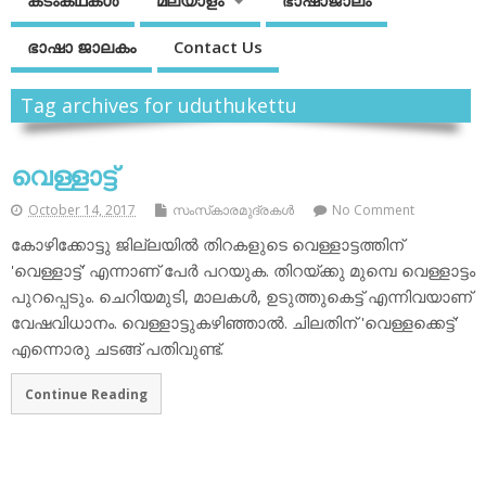
കടംകഥകള്‍
മലയാളം
ഭാഷാജാലം
ഭാഷാ ജാലകം
Contact Us
Tag archives for uduthukettu
വെള്ളാട്ട്
October 14, 2017
സംസ്‌കാരമുദ്രകള്‍
No Comment
കോഴിക്കോട്ടു ജില്ലയില്‍ തിറകളുടെ വെള്ളാട്ടത്തിന്
'വെള്ളാട്ട്' എന്നാണ് പേര്‍ പറയുക. തിറയ്ക്കു മുമ്പെ വെള്ളാട്ടം
പുറപ്പെടും. ചെറിയമുടി, മാലകള്‍, ഉടുത്തുകെട്ട് എന്നിവയാണ്
വേഷവിധാനം. വെള്ളാട്ടുകഴിഞ്ഞാല്‍. ചിലതിന് 'വെള്ളക്കെട്ട്'
എന്നൊരു ചടങ്ങ് പതിവുണ്ട്.
Continue Reading