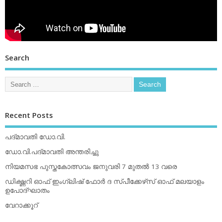
Search
Recent Posts
പദ്മാവതി ഡോ.വി.
ഡോ.വി.പദ്മാവതി അന്തരിച്ചു
നിയമസഭ പുസ്തകോത്സവം ജനുവരി 7 മുതല്‍ 13 വരെ
ഡിക്ഷ്ണറി ഓഫ് ഇംഗ്ലിഷ് ഫോര്‍ ദ സ്പീക്കേഴ്‌സ് ഓഫ് മലയാളം
ഉപോദ്ഘാതം
വേറാക്കൂറ്