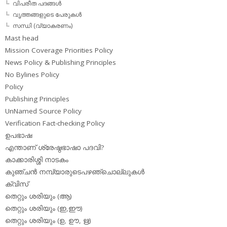
വിപരീത പദങ്ങള്‍
വൃത്തങ്ങളുടെ പേരുകള്‍
സന്ധി (വ്യാകരണം)
Mast head
Mission Coverage Priorities Policy
News Policy & Publishing Principles
No Bylines Policy
Policy
Publishing Principles
UnNamed Source Policy
Verification Fact-checking Policy
ഉപഭാഷ
എന്താണ് ശ്രേഷ്ഠഭാഷാ പദവി?
കാക്കാരിശ്ശി നാടകം
കുഞ്ചന്‍ നമ്പ്യാരുടെപഴഞ്ചൊല്ലുകള്‍
ക്വിസ്
തെറ്റും ശരിയും (ആ)
തെറ്റും ശരിയും (ഇ,ഈ)
തെറ്റും ശരിയും (ഉ, ഊ, ഋ)