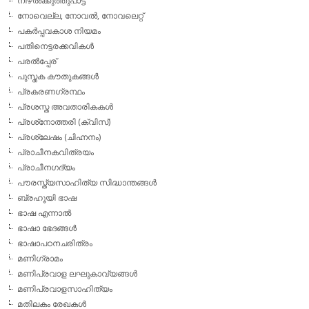
നിഴല്‍ക്കുത്തുപാട്ട്
നോവെല്ല, നോവല്‍, നോവലെറ്റ്
പകര്‍പ്പവകാശ നിയമം
പതിനെട്ടരക്കവികള്‍
പരല്‍പ്പേര്
പുസ്തക കൗതുകങ്ങള്‍
പ്രകരണഗ്രന്ഥം
പ്രശസ്ത അവതാരികകള്‍
പ്രശ്‌നോത്തരി (ക്വിസ്)
പ്രശ്ലേഷം (ചിഹ്നനം)
പ്രാചീനകവിത്രയം
പ്രാചീനഗദ്യം
പൗരസ്ത്യസാഹിത്യ സിദ്ധാന്തങ്ങള്‍
ബ്രഹൂയി ഭാഷ
ഭാഷ എന്നാല്‍
ഭാഷാ ഭേദങ്ങള്‍
ഭാഷാപഠനചരിത്രം
മണിഗ്രാമം
മണിപ്രവാള ലഘുകാവ്യങ്ങള്‍
മണിപ്രവാളസാഹിത്യം
മതിലകം രേഖകള്‍