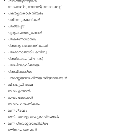
നിഴല്‍ക്കുത്തുപാട്ട്
നോവെല്ല, നോവല്‍, നോവലെറ്റ്
പകര്‍പ്പവകാശ നിയമം
പതിനെട്ടരക്കവികള്‍
പരല്‍പ്പേര്
പുസ്തക കൗതുകങ്ങള്‍
പ്രകരണഗ്രന്ഥം
പ്രശസ്ത അവതാരികകള്‍
പ്രശ്‌നോത്തരി (ക്വിസ്)
പ്രശ്ലേഷം (ചിഹ്നനം)
പ്രാചീനകവിത്രയം
പ്രാചീനഗദ്യം
പൗരസ്ത്യസാഹിത്യ സിദ്ധാന്തങ്ങള്‍
ബ്രഹൂയി ഭാഷ
ഭാഷ എന്നാല്‍
ഭാഷാ ഭേദങ്ങള്‍
ഭാഷാപഠനചരിത്രം
മണിഗ്രാമം
മണിപ്രവാള ലഘുകാവ്യങ്ങള്‍
മണിപ്രവാളസാഹിത്യം
മതിലകം രേഖകള്‍