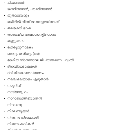
ചിഹ്നങ്ങള്‍
ജന്മദിനങ്ങള്‍, ചരമദിനങ്ങള്‍
ജൂതമലയാളം
തമിഴില്‍ നിന്ന് മലയാളത്തിലേക്ക്
തലശേരി ഭാഷ
താരതമ്യ ഭാഷാശാസ്ത്രപഠനം
തുളു ഭാഷ
തെരുവുനാടകം
തെറ്റും ശരിയും (അ)
ദേശീയ ഗ്രന്ഥശാല ലിപ്യന്തരണ പദ്ധതി
ദ്രാവിഡഭാഷകള്‍
ദ്വിതീയാക്ഷരപ്രാസം
നല്ല മലയാളം എഴുതാന്‍
നാട്ടറിവ്
നാട്യഗൃഹം
നാറാണത്ത് ഭ്രാന്തന്‍
നിഘണ്ടു
നിഘണ്ടുക്കള്‍
നിരണം ഗ്രന്ഥവരി
നിരണംകവികള്‍