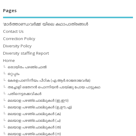
Pages
‘മാര്‍ത്താണ്ഡവര്‍മ്മ’ യിലെ കഥാപാത്രങ്ങള്‍
Contact Us
Correction Policy
Diversity Policy
Diversity staffing Report
Home
ഒരായിരം പഴഞ്ചൊല്‍
ഒറ്റപ്പദം
കേരളപാണിനീയം പീഠിക (എ.ആര്‍.രാജരാജവര്‍മ)
തച്ചോളി ഒതേനൻ പൊന്നിയൻ പടയ്‌ക്കു പോയ പാട്ടുകഥ
പതിനെട്ടരക്കവികള്‍
മലയാള പഴഞ്ചൊല്ലുകള്‍ (ഇ,ഈ)
മലയാള പഴഞ്ചൊല്ലുകള്‍ (ഉ,ഊ,എ)
മലയാള പഴഞ്ചൊല്ലുകള്‍ (ക)
മലയാള പഴഞ്ചൊല്ലുകള്‍ (ച)
മലയാള പഴഞ്ചൊല്ലുകള്‍ (ത)
മലയാള പഴഞ്ചൊല്ലുകള്‍ (ന)