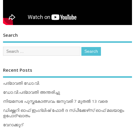
Search
Recent Posts
പദ്മാവതി ഡോ.വി.
ഡോ.വി.പദ്മാവതി അന്തരിച്ചു
നിയമസഭ പുസ്തകോത്സവം ജനുവരി 7 മുതല്‍ 13 വരെ
ഡിക്ഷ്ണറി ഓഫ് ഇംഗ്ലിഷ് ഫോര്‍ ദ സ്പീക്കേഴ്‌സ് ഓഫ് മലയാളം
ഉപോദ്ഘാതം
വേറാക്കൂറ്