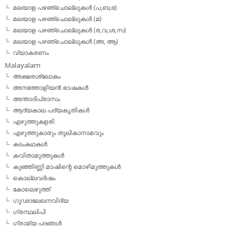
മലയാള പഴഞ്ചൊല്ലുകള്‍ (പ,ബ,ഭ)
മലയാള പഴഞ്ചൊല്ലുകള്‍ (മ)
മലയാള പഴഞ്ചൊല്ലുകള്‍ (ര,വ,ശ,സ)
മലയാള പഴഞ്ചൊല്ലുകൾ (അ, ആ)
വ്യാകരണം
Malayalam
അക്ഷരശ്ലോകം
അനത്തോളിയന്‍ ഭാഷകള്‍
അന്താദിപ്രാസം
ആദ്യകാല പദ്യകൃതികള്‍
എഴുത്തുകളരി
എഴുത്തുകാരും തൂലികാനാമവും
കടംകഥകള്‍
കവിതാമുത്തുകള്‍
കുഞ്ഞിണ്ണി മാഷിന്റെ മൊഴിമുത്തുകള്‍
കൊല്ലവര്‍ഷം
കോലെഴുത്ത്
ഗൂഢാലേഖനവിദ്യ
ഗ്രന്ഥലിപി
ഗ്രാമ്യ പദങ്ങള്‍