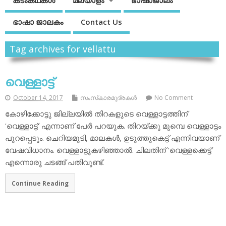
കടംകഥകള്‍
മലയാളം
ഭാഷാജാലം
ഭാഷാ ജാലകം
Contact Us
Tag archives for vellattu
വെള്ളാട്ട്
October 14, 2017
സംസ്‌കാരമുദ്രകള്‍
No Comment
കോഴിക്കോട്ടു ജില്ലയില്‍ തിറകളുടെ വെള്ളാട്ടത്തിന്
'വെള്ളാട്ട്' എന്നാണ് പേര്‍ പറയുക. തിറയ്ക്കു മുമ്പെ വെള്ളാട്ടം
പുറപ്പെടും. ചെറിയമുടി, മാലകള്‍, ഉടുത്തുകെട്ട് എന്നിവയാണ്
വേഷവിധാനം. വെള്ളാട്ടുകഴിഞ്ഞാല്‍. ചിലതിന് 'വെള്ളക്കെട്ട്'
എന്നൊരു ചടങ്ങ് പതിവുണ്ട്.
Continue Reading