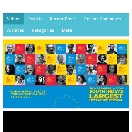
Videos
Search
Recent Posts
Recent Comments
Archives
Categories
Meta