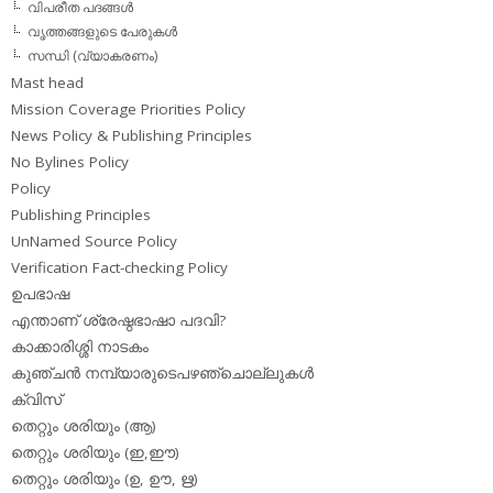
വിപരീത പദങ്ങള്‍
വൃത്തങ്ങളുടെ പേരുകള്‍
സന്ധി (വ്യാകരണം)
Mast head
Mission Coverage Priorities Policy
News Policy & Publishing Principles
No Bylines Policy
Policy
Publishing Principles
UnNamed Source Policy
Verification Fact-checking Policy
ഉപഭാഷ
എന്താണ് ശ്രേഷ്ഠഭാഷാ പദവി?
കാക്കാരിശ്ശി നാടകം
കുഞ്ചന്‍ നമ്പ്യാരുടെപഴഞ്ചൊല്ലുകള്‍
ക്വിസ്
തെറ്റും ശരിയും (ആ)
തെറ്റും ശരിയും (ഇ,ഈ)
തെറ്റും ശരിയും (ഉ, ഊ, ഋ)