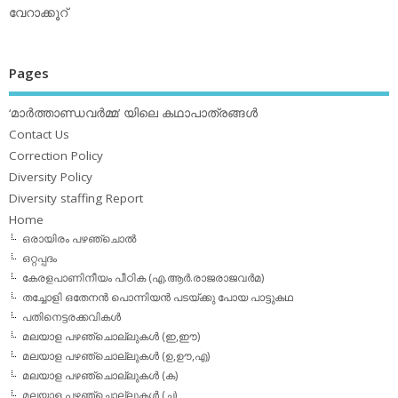
വേറാക്കൂറ്
Pages
‘മാര്‍ത്താണ്ഡവര്‍മ്മ’ യിലെ കഥാപാത്രങ്ങള്‍
Contact Us
Correction Policy
Diversity Policy
Diversity staffing Report
Home
ഒരായിരം പഴഞ്ചൊല്‍
ഒറ്റപ്പദം
കേരളപാണിനീയം പീഠിക (എ.ആര്‍.രാജരാജവര്‍മ)
തച്ചോളി ഒതേനൻ പൊന്നിയൻ പടയ്‌ക്കു പോയ പാട്ടുകഥ
പതിനെട്ടരക്കവികള്‍
മലയാള പഴഞ്ചൊല്ലുകള്‍ (ഇ,ഈ)
മലയാള പഴഞ്ചൊല്ലുകള്‍ (ഉ,ഊ,എ)
മലയാള പഴഞ്ചൊല്ലുകള്‍ (ക)
മലയാള പഴഞ്ചൊല്ലുകള്‍ (ച)