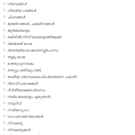
ഗ്രന്ഥലിപി
ഗ്രാമ്യ പദങ്ങള്‍
ചിഹ്നങ്ങള്‍
ജന്മദിനങ്ങള്‍, ചരമദിനങ്ങള്‍
ജൂതമലയാളം
തമിഴില്‍ നിന്ന് മലയാളത്തിലേക്ക്
തലശേരി ഭാഷ
താരതമ്യ ഭാഷാശാസ്ത്രപഠനം
തുളു ഭാഷ
തെരുവുനാടകം
തെറ്റും ശരിയും (അ)
ദേശീയ ഗ്രന്ഥശാല ലിപ്യന്തരണ പദ്ധതി
ദ്രാവിഡഭാഷകള്‍
ദ്വിതീയാക്ഷരപ്രാസം
നല്ല മലയാളം എഴുതാന്‍
നാട്ടറിവ്
നാട്യഗൃഹം
നാറാണത്ത് ഭ്രാന്തന്‍
നിഘണ്ടു
നിഘണ്ടുക്കള്‍