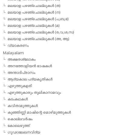
മലയാള പഴഞ്ചൊല്ലുകള്‍ (ത)
മലയാള പഴഞ്ചൊല്ലുകള്‍ (ന)
മലയാള പഴഞ്ചൊല്ലുകള്‍ (പ,ബ,ഭ)
മലയാള പഴഞ്ചൊല്ലുകള്‍ (മ)
മലയാള പഴഞ്ചൊല്ലുകള്‍ (ര,വ,ശ,സ)
മലയാള പഴഞ്ചൊല്ലുകൾ (അ, ആ)
വ്യാകരണം
Malayalam
അക്ഷരശ്ലോകം
അനത്തോളിയന്‍ ഭാഷകള്‍
അന്താദിപ്രാസം
ആദ്യകാല പദ്യകൃതികള്‍
എഴുത്തുകളരി
എഴുത്തുകാരും തൂലികാനാമവും
കടംകഥകള്‍
കവിതാമുത്തുകള്‍
കുഞ്ഞിണ്ണി മാഷിന്റെ മൊഴിമുത്തുകള്‍
കൊല്ലവര്‍ഷം
കോലെഴുത്ത്
ഗൂഢാലേഖനവിദ്യ