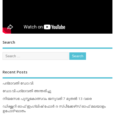
Search
Recent Posts
പദ്മാവതി ഡോ.വി.
ഡോ.വി.പദ്മാവതി അന്തരിച്ചു
നിയമസഭ പുസ്തകോത്സവം ജനുവരി 7 മുതല്‍ 13 വരെ
ഡിക്ഷ്ണറി ഓഫ് ഇംഗ്ലിഷ് ഫോര്‍ ദ സ്പീക്കേഴ്‌സ് ഓഫ് മലയാളം
ഉപോദ്ഘാതം