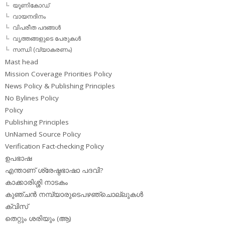
യൂണികോഡ്
വായനദിനം
വിപരീത പദങ്ങള്‍
വൃത്തങ്ങളുടെ പേരുകള്‍
സന്ധി (വ്യാകരണം)
Mast head
Mission Coverage Priorities Policy
News Policy & Publishing Principles
No Bylines Policy
Policy
Publishing Principles
UnNamed Source Policy
Verification Fact-checking Policy
ഉപഭാഷ
എന്താണ് ശ്രേഷ്ഠഭാഷാ പദവി?
കാക്കാരിശ്ശി നാടകം
കുഞ്ചന്‍ നമ്പ്യാരുടെപഴഞ്ചൊല്ലുകള്‍
ക്വിസ്
തെറ്റും ശരിയും (ആ)