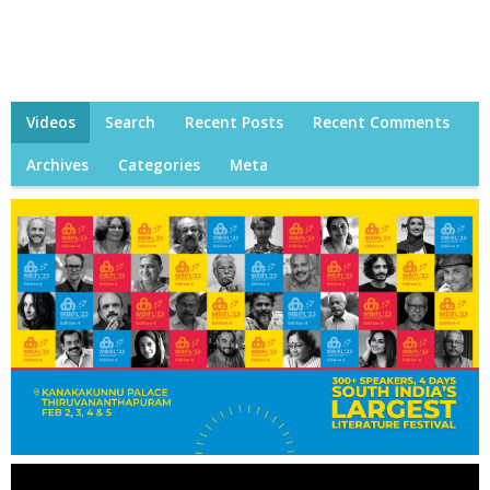
Videos
Search
Recent Posts
Recent Comments
Archives
Categories
Meta