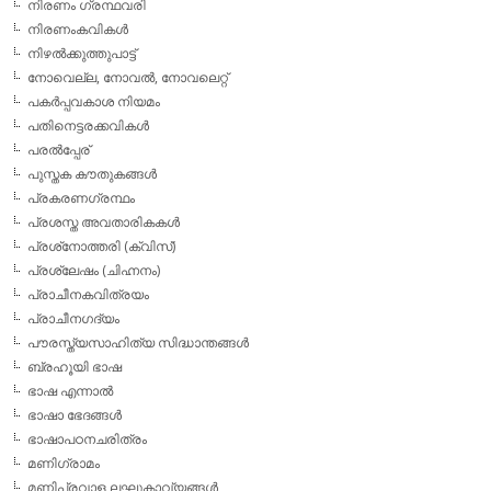
നിരണം ഗ്രന്ഥവരി
നിരണംകവികള്‍
നിഴല്‍ക്കുത്തുപാട്ട്
നോവെല്ല, നോവല്‍, നോവലെറ്റ്
പകര്‍പ്പവകാശ നിയമം
പതിനെട്ടരക്കവികള്‍
പരല്‍പ്പേര്
പുസ്തക കൗതുകങ്ങള്‍
പ്രകരണഗ്രന്ഥം
പ്രശസ്ത അവതാരികകള്‍
പ്രശ്‌നോത്തരി (ക്വിസ്)
പ്രശ്ലേഷം (ചിഹ്നനം)
പ്രാചീനകവിത്രയം
പ്രാചീനഗദ്യം
പൗരസ്ത്യസാഹിത്യ സിദ്ധാന്തങ്ങള്‍
ബ്രഹൂയി ഭാഷ
ഭാഷ എന്നാല്‍
ഭാഷാ ഭേദങ്ങള്‍
ഭാഷാപഠനചരിത്രം
മണിഗ്രാമം
മണിപ്രവാള ലഘുകാവ്യങ്ങള്‍