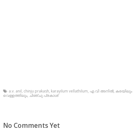
a.v. anil
,
chinju prakash
,
karayilum vellathilum
,
എ വി അനില്‍
,
കരയിലും
വെള്ളത്തിലും
,
ചിഞ്ചു പ്രകാശ്‌
No Comments Yet