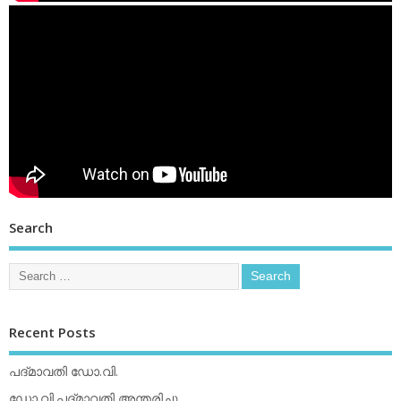
Search
Recent Posts
പദ്മാവതി ഡോ.വി.
ഡോ.വി.പദ്മാവതി അന്തരിച്ചു