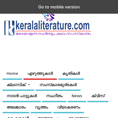
Go to mobile version
Home
എഴുത്തുകാര്‍
കൃതികൾ
ക്ലാസിക്
സംസ്‌കാരമുദ്രകള്‍
നാടന്‍ പാട്ടുകള്‍
സംഗീതം
News
ക്വിസ്
അലങ്കാരം
വൃത്തം
വ്യാകരണം