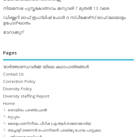
നിയമസഭ പുസ്തകോത്സവം ജനുവരി 7 മുതല്‍ 13 വരെ
ഡിക്ഷ്ണറി ഓഫ് ഇംഗ്ലിഷ് ഫോര്‍ ദ സ്പീക്കേഴ്‌സ് ഓഫ് മലയാളം
ഉപോദ്ഘാതം
വേറാക്കൂറ്
Pages
‘മാര്‍ത്താണ്ഡവര്‍മ്മ’ യിലെ കഥാപാത്രങ്ങള്‍
Contact Us
Correction Policy
Diversity Policy
Diversity staffing Report
Home
ഒരായിരം പഴഞ്ചൊല്‍
ഒറ്റപ്പദം
കേരളപാണിനീയം പീഠിക (എ.ആര്‍.രാജരാജവര്‍മ)
തച്ചോളി ഒതേനൻ പൊന്നിയൻ പടയ്‌ക്കു പോയ പാട്ടുകഥ
പതിനെട്ടരക്കവികള്‍