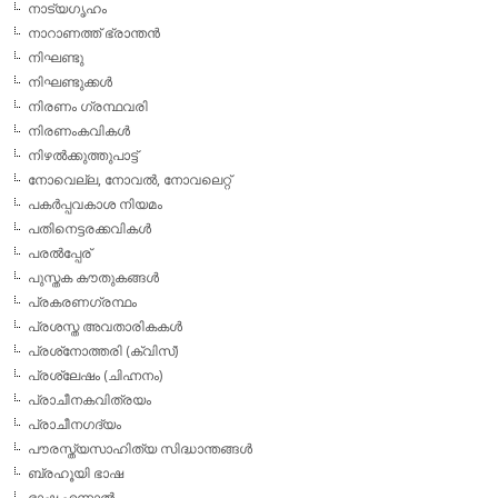
നാട്യഗൃഹം
നാറാണത്ത് ഭ്രാന്തന്‍
നിഘണ്ടു
നിഘണ്ടുക്കള്‍
നിരണം ഗ്രന്ഥവരി
നിരണംകവികള്‍
നിഴല്‍ക്കുത്തുപാട്ട്
നോവെല്ല, നോവല്‍, നോവലെറ്റ്
പകര്‍പ്പവകാശ നിയമം
പതിനെട്ടരക്കവികള്‍
പരല്‍പ്പേര്
പുസ്തക കൗതുകങ്ങള്‍
പ്രകരണഗ്രന്ഥം
പ്രശസ്ത അവതാരികകള്‍
പ്രശ്‌നോത്തരി (ക്വിസ്)
പ്രശ്ലേഷം (ചിഹ്നനം)
പ്രാചീനകവിത്രയം
പ്രാചീനഗദ്യം
പൗരസ്ത്യസാഹിത്യ സിദ്ധാന്തങ്ങള്‍
ബ്രഹൂയി ഭാഷ
ഭാഷ എന്നാല്‍