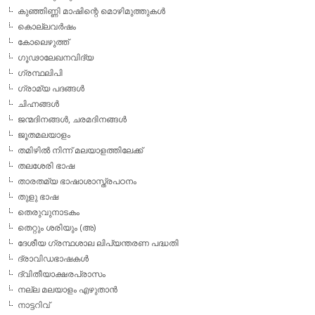
കുഞ്ഞിണ്ണി മാഷിന്റെ മൊഴിമുത്തുകള്‍
കൊല്ലവര്‍ഷം
കോലെഴുത്ത്
ഗൂഢാലേഖനവിദ്യ
ഗ്രന്ഥലിപി
ഗ്രാമ്യ പദങ്ങള്‍
ചിഹ്നങ്ങള്‍
ജന്മദിനങ്ങള്‍, ചരമദിനങ്ങള്‍
ജൂതമലയാളം
തമിഴില്‍ നിന്ന് മലയാളത്തിലേക്ക്
തലശേരി ഭാഷ
താരതമ്യ ഭാഷാശാസ്ത്രപഠനം
തുളു ഭാഷ
തെരുവുനാടകം
തെറ്റും ശരിയും (അ)
ദേശീയ ഗ്രന്ഥശാല ലിപ്യന്തരണ പദ്ധതി
ദ്രാവിഡഭാഷകള്‍
ദ്വിതീയാക്ഷരപ്രാസം
നല്ല മലയാളം എഴുതാന്‍
നാട്ടറിവ്