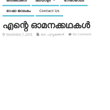
കടംകഥകള്‍
മലയാളം
ഭാഷാജാലം
ഭാഷാ ജാലകം
Contact Us
എന്റെ ഓമനക്കഥകൾ
November 7, 2018
കഥ
,
പുസ്തകങ്ങള്‍
No Comment