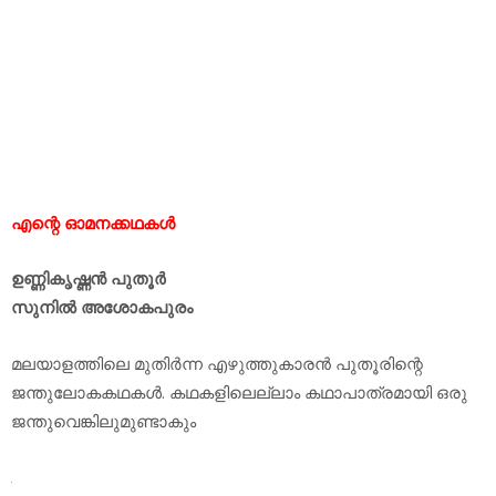
എന്റെ ഓമനക്കഥകൾ
ഉണ്ണികൃഷ്ണൻ പുതൂർ
സുനിൽ അശോകപുരം
മലയാളത്തിലെ മുതിർന്ന എഴുത്തുകാരൻ പുതൂരിന്റെ
ജന്തുലോകകഥകൾ. കഥകളിലെല്ലാം കഥാപാത്രമായി ഒരു
ജന്തുവെങ്കിലുമുണ്ടാകും