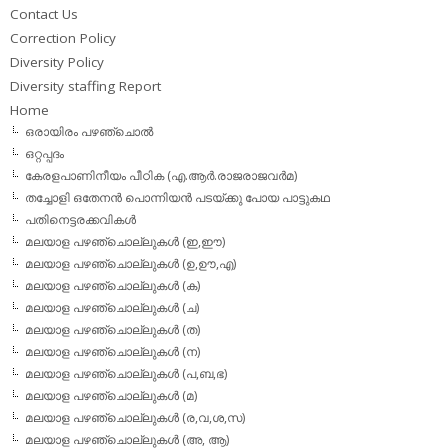
Contact Us
Correction Policy
Diversity Policy
Diversity staffing Report
Home
ഒരായിരം പഴഞ്ചൊല്‍
ഒറ്റപ്പദം
കേരളപാണിനീയം പീഠിക (എ.ആര്‍.രാജരാജവര്‍മ)
തച്ചോളി ഒതേനൻ പൊന്നിയൻ പടയ്‌ക്കു പോയ പാട്ടുകഥ
പതിനെട്ടരക്കവികള്‍
മലയാള പഴഞ്ചൊല്ലുകള്‍ (ഇ,ഈ)
മലയാള പഴഞ്ചൊല്ലുകള്‍ (ഉ,ഊ,എ)
മലയാള പഴഞ്ചൊല്ലുകള്‍ (ക)
മലയാള പഴഞ്ചൊല്ലുകള്‍ (ച)
മലയാള പഴഞ്ചൊല്ലുകള്‍ (ത)
മലയാള പഴഞ്ചൊല്ലുകള്‍ (ന)
മലയാള പഴഞ്ചൊല്ലുകള്‍ (പ,ബ,ഭ)
മലയാള പഴഞ്ചൊല്ലുകള്‍ (മ)
മലയാള പഴഞ്ചൊല്ലുകള്‍ (ര,വ,ശ,സ)
മലയാള പഴഞ്ചൊല്ലുകൾ (അ, ആ)