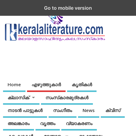
Go to mobile version
Home
എഴുത്തുകാര്‍
കൃതികൾ
ക്ലാസിക്
സംസ്‌കാരമുദ്രകള്‍
നാടന്‍ പാട്ടുകള്‍
സംഗീതം
News
ക്വിസ്
അലങ്കാരം
വൃത്തം
വ്യാകരണം