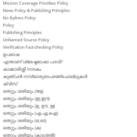
Mission Coverage Priorities Policy
News Policy & Publishing Principles
No Bylines Policy
Policy
Publishing Principles
UnNamed Source Policy
Verification Fact-checking Policy
ഉപഭാഷ
എന്താണ് ശ്രേഷ്ഠഭാഷാ പദവി?
കാക്കാരിശ്ശി നാടകം
കുഞ്ചന്‍ നമ്പ്യാരുടെപഴഞ്ചൊല്ലുകള്‍
ക്വിസ്
തെറ്റും ശരിയും (ആ)
തെറ്റും ശരിയും (ഇ,ഈ)
തെറ്റും ശരിയും (ഉ, ഊ, ഋ)
തെറ്റും ശരിയും (എ,ഏ,ഐ)
തെറ്റും ശരിയും (ഒ,ഓ)
തെറ്റും ശരിയും (ക)
തെറ്റും ശരിയും (കൂടുതല്‍)