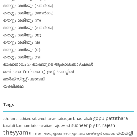
തെറ്റും ശരിയും (ചവര്‍ഗം)
തെറ്റും ശരിയും (തവര്‍ഗം)
തെറ്റും ശരിയും (ന)
തെറ്റും ശരിയും (പവര്‍ഗം)
തെറ്റും ശരിയും (യ)
തെറ്റും ശരിയും (ര)
തെറ്റും ശരിയും (ല)
തെറ്റും ശരിയും (വ)
ഭാഷാജാലം 2- ഭാഷയുടെ ആകാശക്കാഴ്ചകള്‍
മഷിത്തണ്ട് (നിഘണ്ടു) ഇന്റര്‍നെറ്റില്‍
മാര്‍ക്‌സിസ്റ്റ് പദാവലി
യക്ഷിക്കഥ
Tags
gopu pattithara
bhadrakali
acharam
anushtanakala
anushtanam
baburajan
sudheer p.y
t.r. rajesh
karmam
rajeev n.t
kadakali
krishnanattam
theyyam
കഥകളി
thira
അനുഷ്ഠാനം
veli
അനുഷ്ഠാനകല
അയ്യപ്പന്‍
ആചാരം