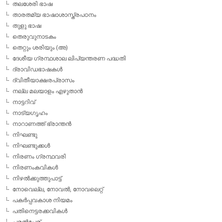
തലശേരി ഭാഷ
താരതമ്യ ഭാഷാശാസ്ത്രപഠനം
തുളു ഭാഷ
തെരുവുനാടകം
തെറ്റും ശരിയും (അ)
ദേശീയ ഗ്രന്ഥശാല ലിപ്യന്തരണ പദ്ധതി
ദ്രാവിഡഭാഷകള്‍
ദ്വിതീയാക്ഷരപ്രാസം
നല്ല മലയാളം എഴുതാന്‍
നാട്ടറിവ്
നാട്യഗൃഹം
നാറാണത്ത് ഭ്രാന്തന്‍
നിഘണ്ടു
നിഘണ്ടുക്കള്‍
നിരണം ഗ്രന്ഥവരി
നിരണംകവികള്‍
നിഴല്‍ക്കുത്തുപാട്ട്
നോവെല്ല, നോവല്‍, നോവലെറ്റ്
പകര്‍പ്പവകാശ നിയമം
പതിനെട്ടരക്കവികള്‍
പരല്‍പ്പേര്