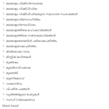
മലയാളം വിക്കിഗ്രന്ഥശാല
മലയാളം വിക്കിപീഡിയ
മലയാളം വിക്കീപീഡിയയുടെ സഹോദര സംരംഭങ്ങള്‍
മലയാളഗദ്യസാഹിത്യം
മലയാളഗ്രന്ഥവിവരം
മലയാളത്തിലെ മഹാകാവ്യങ്ങള്‍
മലയാളത്തിലെ സന്ദേശകാവ്യങ്ങള്‍
മലയാളബൈബിള്‍ പരിഭാഷാചരിത്രം
മലയാളഭാഷാചരിത്രം
മിശ്രഭാഷാ വാദം
മിസ്റ്റിക് കവിതകള്‍
മുക്തകം
മൂലദ്രാവിഡഭാഷ
മൂലഭദ്രി
യൂണികോഡ്
വായനദിനം
വിപരീത പദങ്ങള്‍
വൃത്തങ്ങളുടെ പേരുകള്‍
സന്ധി (വ്യാകരണം)
Mast head