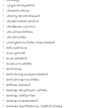
പുസ്തക കൗതുകങ്ങള്‍
പ്രകരണഗ്രന്ഥം
പ്രശസ്ത അവതാരികകള്‍
പ്രശ്‌നോത്തരി (ക്വിസ്)
പ്രശ്ലേഷം (ചിഹ്നനം)
പ്രാചീനകവിത്രയം
പ്രാചീനഗദ്യം
പൗരസ്ത്യസാഹിത്യ സിദ്ധാന്തങ്ങള്‍
ബ്രഹൂയി ഭാഷ
ഭാഷ എന്നാല്‍
ഭാഷാ ഭേദങ്ങള്‍
ഭാഷാപഠനചരിത്രം
മണിഗ്രാമം
മണിപ്രവാള ലഘുകാവ്യങ്ങള്‍
മണിപ്രവാളസാഹിത്യം
മതിലകം രേഖകള്‍
മലയാളം അച്ചടിയുടെ ചരിത്രം
മലയാളം ബ്രിട്ടാനിക്ക
മലയാള ഭാഷാഭേദങ്ങള്‍
മലയാളം യൂണിക്കോഡും വിക്കീപീഡിയയും