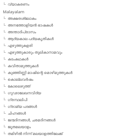
വ്യാകരണം
Malayalam
അക്ഷരശ്ലോകം
അനത്തോളിയന്‍ ഭാഷകള്‍
അന്താദിപ്രാസം
ആദ്യകാല പദ്യകൃതികള്‍
എഴുത്തുകളരി
എഴുത്തുകാരും തൂലികാനാമവും
കടംകഥകള്‍
കവിതാമുത്തുകള്‍
കുഞ്ഞിണ്ണി മാഷിന്റെ മൊഴിമുത്തുകള്‍
കൊല്ലവര്‍ഷം
കോലെഴുത്ത്
ഗൂഢാലേഖനവിദ്യ
ഗ്രന്ഥലിപി
ഗ്രാമ്യ പദങ്ങള്‍
ചിഹ്നങ്ങള്‍
ജന്മദിനങ്ങള്‍, ചരമദിനങ്ങള്‍
ജൂതമലയാളം
തമിഴില്‍ നിന്ന് മലയാളത്തിലേക്ക്