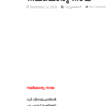
November 12, 2018
പുസ്തകങ്ങള്‍
No Commen
നല്ലൊരു നായ
ഡി വിനയചന്ദ്രൻ
എ എസ് സജിത്ത്