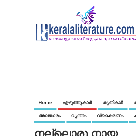
Home
എഴുത്തുകാര്‍
കൃതികൾ
അലങ്കാരം
വൃത്തം
വ്യാകരണം
നല്ലൊരു നായ