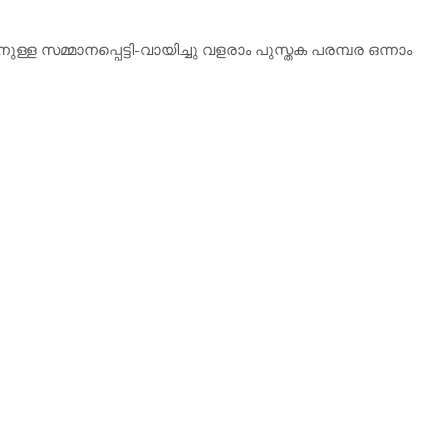
ള സമ്മാനപ്പെട്ടി-വായിച്ചു വളരാം പുസ്തക പരമ്പര ഒന്നാം