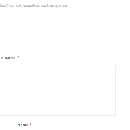
ത്ത്
,
ഡി. വിനയചന്ദ്രൻ
,
നല്ലൊരു നായ
are marked
*
Name
*