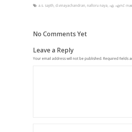
a.s. sajith
,
d.vinayachandran
,
nalloru naya
,
എ. എസ്. സജി
No Comments Yet
Leave a Reply
Your email address will not be published.
Required fields 