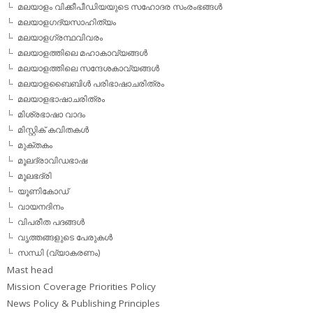
മലയാളം വിക്കീപീഡിയയുടെ സഹോദര സംരംഭങ്ങള്‍
മലയാളഗദ്യസാഹിത്യം
മലയാളഗ്രന്ഥവിവരം
മലയാളത്തിലെ മഹാകാവ്യങ്ങള്‍
മലയാളത്തിലെ സന്ദേശകാവ്യങ്ങള്‍
മലയാളബൈബിള്‍ പരിഭാഷാചരിത്രം
മലയാളഭാഷാചരിത്രം
മിശ്രഭാഷാ വാദം
മിസ്റ്റിക് കവിതകള്‍
മുക്തകം
മൂലദ്രാവിഡഭാഷ
മൂലഭദ്രി
യൂണികോഡ്
വായനദിനം
വിപരീത പദങ്ങള്‍
വൃത്തങ്ങളുടെ പേരുകള്‍
സന്ധി (വ്യാകരണം)
Mast head
Mission Coverage Priorities Policy
News Policy & Publishing Principles