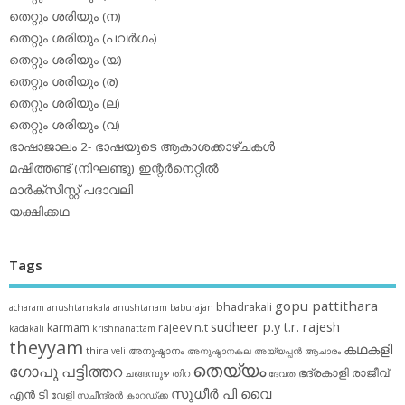
തെറ്റും ശരിയും (ന)
തെറ്റും ശരിയും (പവര്‍ഗം)
തെറ്റും ശരിയും (യ)
തെറ്റും ശരിയും (ര)
തെറ്റും ശരിയും (ല)
തെറ്റും ശരിയും (വ)
ഭാഷാജാലം 2- ഭാഷയുടെ ആകാശക്കാഴ്ചകള്‍
മഷിത്തണ്ട് (നിഘണ്ടു) ഇന്റര്‍നെറ്റില്‍
മാര്‍ക്‌സിസ്റ്റ് പദാവലി
യക്ഷിക്കഥ
Tags
gopu pattithara
bhadrakali
acharam
anushtanakala
anushtanam
baburajan
sudheer p.y
t.r. rajesh
karmam
rajeev n.t
kadakali
krishnanattam
theyyam
കഥകളി
thira
അനുഷ്ഠാനം
veli
അനുഷ്ഠാനകല
അയ്യപ്പന്‍
ആചാരം
തെയ്യം
ഗോപു പട്ടിത്തറ
ഭദ്രകാളി
രാജീവ്
ചങ്ങമ്പുഴ
തിറ
ദേവത
സുധീര്‍ പി വൈ
എൻ ടി
വേളി
സചീന്ദ്രന്‍ കാറഡ്ക്ക