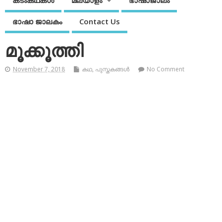
കടംകഥകള്‍
മലയാളം
ഭാഷാജാലം
ഭാഷാ ജാലകം
Contact Us
മൂക്കൂത്തി
November 7, 2018
കഥ
,
പുസ്തകങ്ങള്‍
No Comment