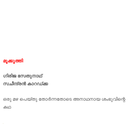
മൂക്കൂത്തി
ഗിരിജ സേതുനാഥ്
സചീന്ദ്രൻ കാറഡ്‌ക്ക
ഒരു മഴ പെയ്തു തോർന്നതോടെ അനാഥനായ ശംഭുവിന്റെ
കഥ