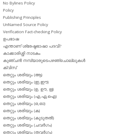
No Bylines Policy
Policy
Publishing Principles
UnNamed Source Policy
Verification Fact-checking Policy
ഉപഭാഷ
എന്താണ് ശ്രേഷ്ഠഭാഷാ പദവി?
കാക്കാരിശ്ശി നാടകം
കുഞ്ചന്‍ നമ്പ്യാരുടെപഴഞ്ചൊല്ലുകള്‍
ക്വിസ്
തെറ്റും ശരിയും (ആ)
തെറ്റും ശരിയും (ഇ,ഈ)
തെറ്റും ശരിയും (ഉ, ഊ, ഋ)
തെറ്റും ശരിയും (എ,ഏ,ഐ)
തെറ്റും ശരിയും (ഒ,ഓ)
തെറ്റും ശരിയും (ക)
തെറ്റും ശരിയും (കൂടുതല്‍)
തെറ്റും ശരിയും (ചവര്‍ഗം)
തെറ്റും ശരിയും (തവര്‍ഗം)