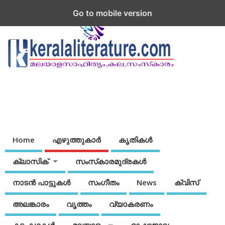
Go to mobile version
Home
എഴുത്തുകാര്‍
കൃതികൾ
ക്ലാസിക്
സംസ്‌കാരമുദ്രകള്‍
നാടന്‍ പാട്ടുകള്‍
സംഗീതം
News
ക്വിസ്
അലങ്കാരം
വൃത്തം
വ്യാകരണം