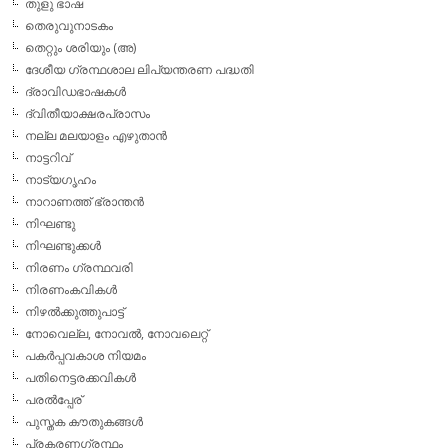
തുളു ഭാഷ
തെരുവുനാടകം
തെറ്റും ശരിയും (അ)
ദേശീയ ഗ്രന്ഥശാല ലിപ്യന്തരണ പദ്ധതി
ദ്രാവിഡഭാഷകള്‍
ദ്വിതീയാക്ഷരപ്രാസം
നല്ല മലയാളം എഴുതാന്‍
നാട്ടറിവ്
നാട്യഗൃഹം
നാറാണത്ത് ഭ്രാന്തന്‍
നിഘണ്ടു
നിഘണ്ടുക്കള്‍
നിരണം ഗ്രന്ഥവരി
നിരണംകവികള്‍
നിഴല്‍ക്കുത്തുപാട്ട്
നോവെല്ല, നോവല്‍, നോവലെറ്റ്
പകര്‍പ്പവകാശ നിയമം
പതിനെട്ടരക്കവികള്‍
പരല്‍പ്പേര്
പുസ്തക കൗതുകങ്ങള്‍
പ്രകരണഗ്രന്ഥം