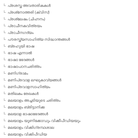
പ്രശസ്ത അവതാരികകള്‍
പ്രശ്‌നോത്തരി (ക്വിസ്)
പ്രശ്ലേഷം (ചിഹ്നനം)
പ്രാചീനകവിത്രയം
പ്രാചീനഗദ്യം
പൗരസ്ത്യസാഹിത്യ സിദ്ധാന്തങ്ങള്‍
ബ്രഹൂയി ഭാഷ
ഭാഷ എന്നാല്‍
ഭാഷാ ഭേദങ്ങള്‍
ഭാഷാപഠനചരിത്രം
മണിഗ്രാമം
മണിപ്രവാള ലഘുകാവ്യങ്ങള്‍
മണിപ്രവാളസാഹിത്യം
മതിലകം രേഖകള്‍
മലയാളം അച്ചടിയുടെ ചരിത്രം
മലയാളം ബ്രിട്ടാനിക്ക
മലയാള ഭാഷാഭേദങ്ങള്‍
മലയാളം യൂണിക്കോഡും വിക്കീപീഡിയയും
മലയാളം വിക്കിഗ്രന്ഥശാല
മലയാളം വിക്കിപീഡിയ