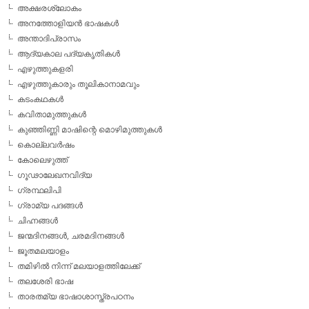
അക്ഷരശ്ലോകം
അനത്തോളിയന്‍ ഭാഷകള്‍
അന്താദിപ്രാസം
ആദ്യകാല പദ്യകൃതികള്‍
എഴുത്തുകളരി
എഴുത്തുകാരും തൂലികാനാമവും
കടംകഥകള്‍
കവിതാമുത്തുകള്‍
കുഞ്ഞിണ്ണി മാഷിന്റെ മൊഴിമുത്തുകള്‍
കൊല്ലവര്‍ഷം
കോലെഴുത്ത്
ഗൂഢാലേഖനവിദ്യ
ഗ്രന്ഥലിപി
ഗ്രാമ്യ പദങ്ങള്‍
ചിഹ്നങ്ങള്‍
ജന്മദിനങ്ങള്‍, ചരമദിനങ്ങള്‍
ജൂതമലയാളം
തമിഴില്‍ നിന്ന് മലയാളത്തിലേക്ക്
തലശേരി ഭാഷ
താരതമ്യ ഭാഷാശാസ്ത്രപഠനം